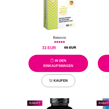
Balancio
66 EUR
33
EUR
IN DEN
EINKAUFSWAGEN
KAUFEN
RABATT
RABAT