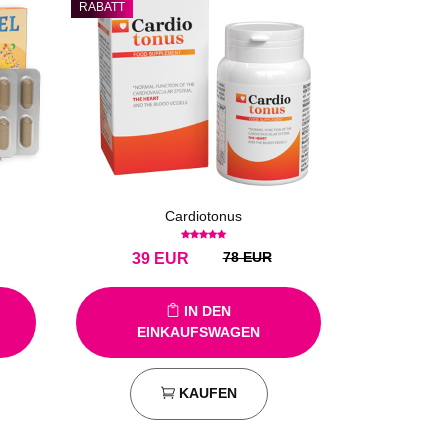
RABATT
Cardiotonus
78 EUR
39
EUR
IN DEN
EINKAUFSWAGEN
KAUFEN