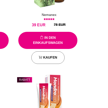
Nemanex
78 EUR
39
EUR
IN DEN
EINKAUFSWAGEN
KAUFEN
RABATT