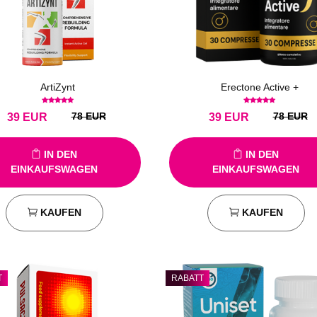
ArtiZynt
Erectone Active +
78 EUR
78 EUR
39
EUR
39
EUR
IN DEN
IN DEN
EINKAUFSWAGEN
EINKAUFSWAGEN
KAUFEN
KAUFEN
T
RABATT