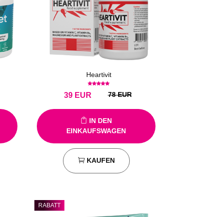
Heartivit
78 EUR
39
EUR
IN DEN
EINKAUFSWAGEN
KAUFEN
RABATT