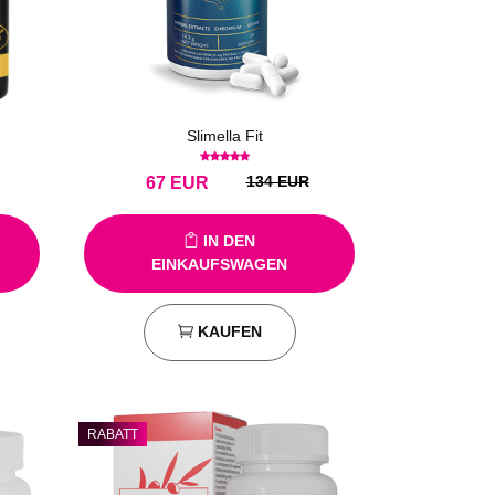
Slimella Fit
134 EUR
67
EUR
IN DEN
EINKAUFSWAGEN
KAUFEN
RABATT