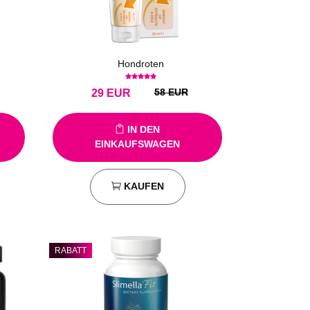
Hondroten
58 EUR
29
EUR
IN DEN
EINKAUFSWAGEN
KAUFEN
RABATT