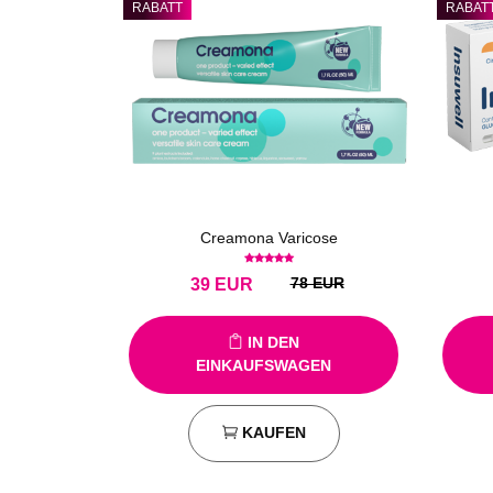
RABATT
RABAT
Creamona Varicose
78 EUR
39
EUR
IN DEN
EINKAUFSWAGEN
KAUFEN