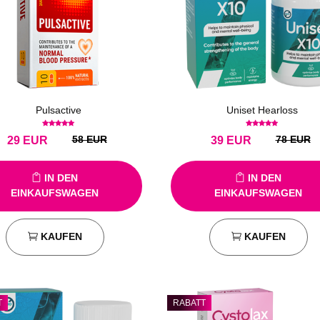
Pulsactive
Uniset Hearloss
58 EUR
78 EUR
29
EUR
39
EUR
IN DEN
IN DEN
EINKAUFSWAGEN
EINKAUFSWAGEN
KAUFEN
KAUFEN
T
RABATT