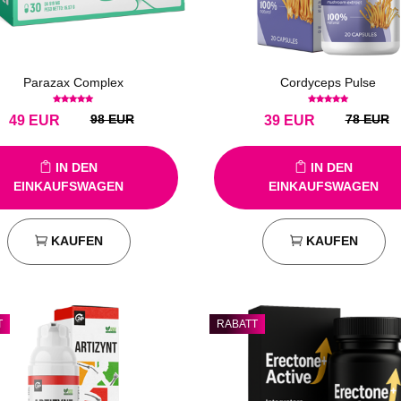
Parazax Complex
Cordyceps Pulse
98 EUR
78 EUR
49
EUR
39
EUR
IN DEN
IN DEN
EINKAUFSWAGEN
EINKAUFSWAGEN
KAUFEN
KAUFEN
T
RABATT