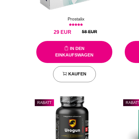
Prostalix
58 EUR
29
EUR
IN DEN
EINKAUFSWAGEN
KAUFEN
RABATT
RABAT