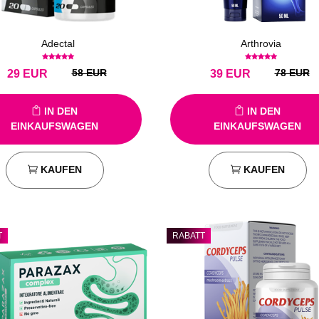
Adectal
Arthrovia
58 EUR
78 EUR
29
EUR
39
EUR
IN DEN
IN DEN
EINKAUFSWAGEN
EINKAUFSWAGEN
KAUFEN
KAUFEN
T
RABATT