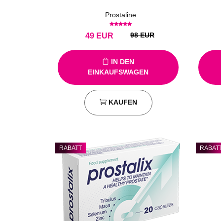
Prostaline
98 EUR
49
EUR
IN DEN
EINKAUFSWAGEN
KAUFEN
RABATT
RABAT