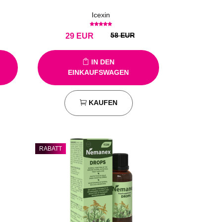
Icexin
58 EUR
29
EUR
IN DEN
EINKAUFSWAGEN
KAUFEN
RABATT