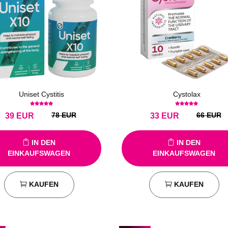
Uniset Cystitis
Cystolax
78 EUR
66 EUR
39
EUR
33
EUR
IN DEN
IN DEN
EINKAUFSWAGEN
EINKAUFSWAGEN
KAUFEN
KAUFEN