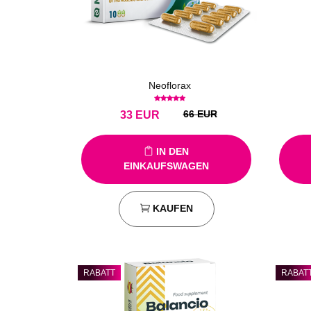
Neoflorax
66 EUR
33
EUR
IN DEN
EINKAUFSWAGEN
KAUFEN
RABATT
RABAT