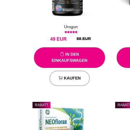
Urogun
98 EUR
49
EUR
IN DEN
EINKAUFSWAGEN
KAUFEN
RABATT
RABAT