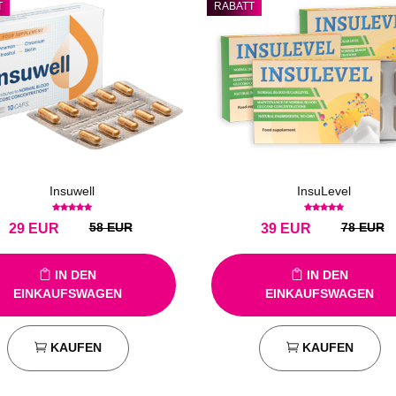
T
RABATT
Insuwell
InsuLevel
58 EUR
78 EUR
29
EUR
39
EUR
IN DEN
IN DEN
EINKAUFSWAGEN
EINKAUFSWAGEN
KAUFEN
KAUFEN