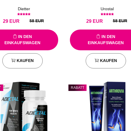
Dietter
Urostal
58 EUR
58 EUR
29
EUR
29
EUR
IN DEN
IN DEN
EINKAUFSWAGEN
EINKAUFSWAGEN
KAUFEN
KAUFEN
T
RABATT