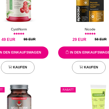
CystiNorm
Nicode
98 EUR
58 EUR
49
EUR
29
EUR
N DEN EINKAUFSWAGEN
IN DEN EINKAUFSWAG
KAUFEN
KAUFEN
TT
RABATT