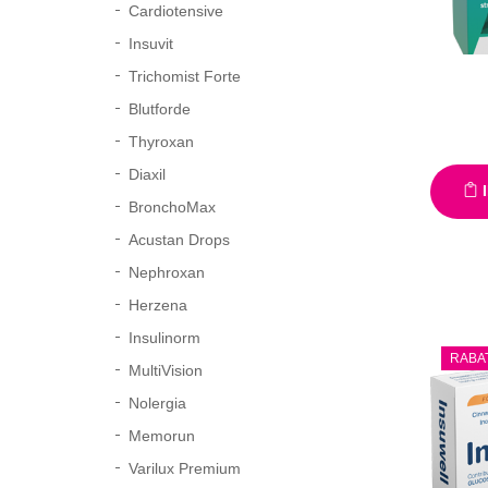
Cardiotensive
Insuvit
Trichomist Forte
Blutforde
Thyroxan
Diaxil
I
BronchoMax
Acustan Drops
Nephroxan
Herzena
Insulinorm
RABA
MultiVision
Nolergia
Memorun
Varilux Premium