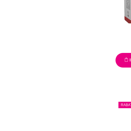
I
RABA