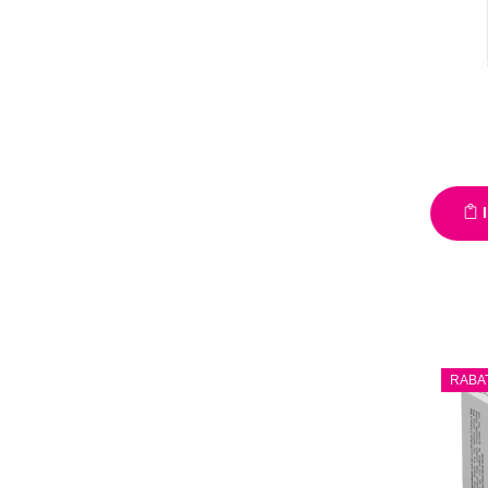
I
RABA