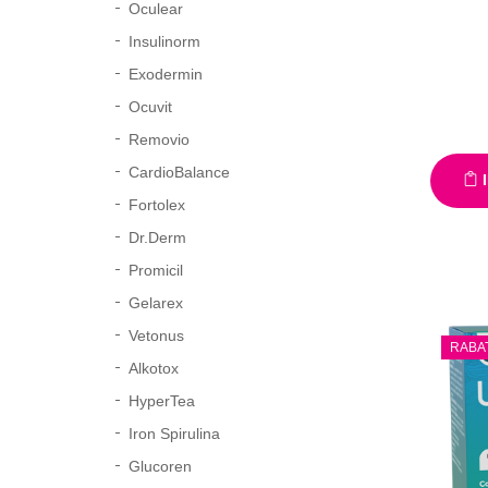
Oculear
Insulinorm
Exodermin
Ocuvit
Removio
CardioBalance
I
Fortolex
Dr.Derm
Promicil
Gelarex
Vetonus
RABA
Alkotox
HyperTea
Iron Spirulina
Glucoren