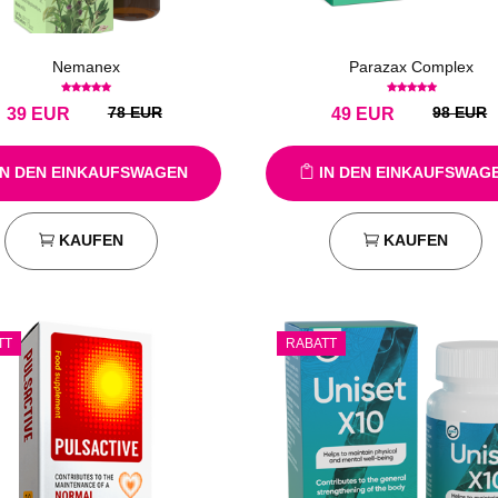
Nemanex
Parazax Complex
78 EUR
98 EUR
39
EUR
49
EUR
N DEN EINKAUFSWAGEN
IN DEN EINKAUFSWAG
KAUFEN
KAUFEN
TT
RABATT