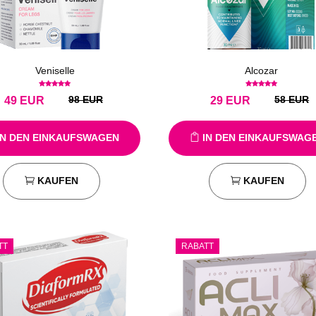
Veniselle
Alcozar
98 EUR
58 EUR
49
EUR
29
EUR
N DEN EINKAUFSWAGEN
IN DEN EINKAUFSWAG
KAUFEN
KAUFEN
TT
RABATT