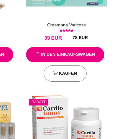
Creamona Varicose
78 EUR
39
EUR
EN
IN DEN EINKAUFSWAGEN
KAUFEN
RABATT