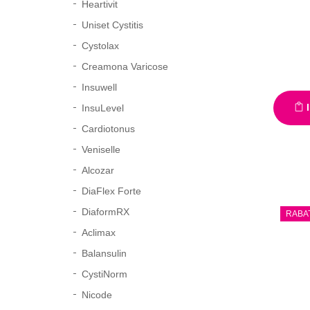
Heartivit
Uniset Cystitis
Cystolax
Creamona Varicose
Insuwell
I
InsuLevel
Cardiotonus
Veniselle
Alcozar
DiaFlex Forte
DiaformRX
RABA
Aclimax
Balansulin
CystiNorm
Nicode