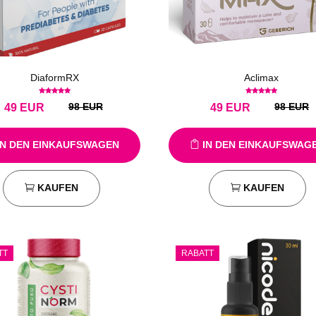
DiaformRX
Aclimax
98 EUR
98 EUR
49
EUR
49
EUR
N DEN EINKAUFSWAGEN
IN DEN EINKAUFSWAG
KAUFEN
KAUFEN
TT
RABATT