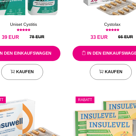
Uniset Cystitis
Cystolax
78 EUR
66 EUR
39
EUR
33
EUR
N DEN EINKAUFSWAGEN
IN DEN EINKAUFSWAG
KAUFEN
KAUFEN
TT
RABATT