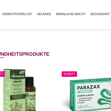
GEWICHTSVERLUST
GELENKE
MÄNNLICHE MACHT
GESUNDHEIT
NDHEITSPRODUKTE
TT
RABATT