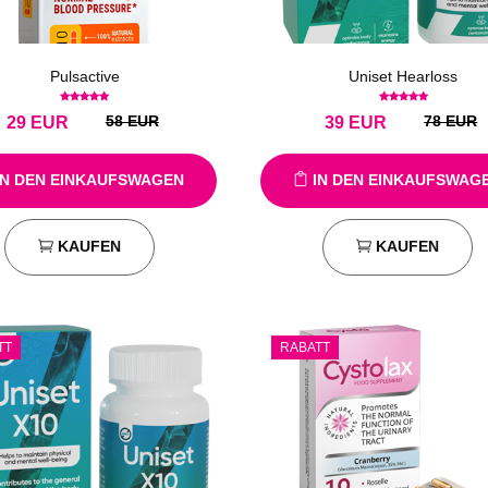
Pulsactive
Uniset Hearloss
58 EUR
78 EUR
29
EUR
39
EUR
N DEN EINKAUFSWAGEN
IN DEN EINKAUFSWAG
KAUFEN
KAUFEN
TT
RABATT