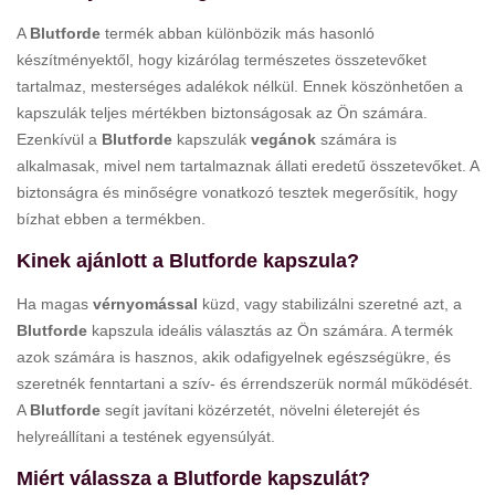
A
Blutforde
termék abban különbözik más hasonló
készítményektől, hogy kizárólag természetes összetevőket
tartalmaz, mesterséges adalékok nélkül. Ennek köszönhetően a
kapszulák teljes mértékben biztonságosak az Ön számára.
Ezenkívül a
Blutforde
kapszulák
vegánok
számára is
alkalmasak, mivel nem tartalmaznak állati eredetű összetevőket. A
biztonságra és minőségre vonatkozó tesztek megerősítik, hogy
bízhat ebben a termékben.
Kinek ajánlott a Blutforde kapszula?
Ha magas
vérnyomással
küzd, vagy stabilizálni szeretné azt, a
Blutforde
kapszula ideális választás az Ön számára. A termék
azok számára is hasznos, akik odafigyelnek egészségükre, és
szeretnék fenntartani a szív- és érrendszerük normál működését.
A
Blutforde
segít javítani közérzetét, növelni életerejét és
helyreállítani a testének egyensúlyát.
Miért válassza a Blutforde kapszulát?