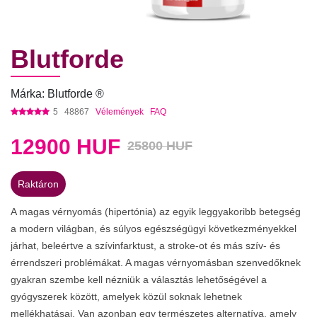
Blutforde
Márka: Blutforde ®
5
48867
Vélemények
FAQ
12900
HUF
25800 HUF
Raktáron
A magas vérnyomás (hipertónia) az egyik leggyakoribb betegség
a modern világban, és súlyos egészségügyi következményekkel
járhat, beleértve a szívinfarktust, a stroke-ot és más szív- és
érrendszeri problémákat. A magas vérnyomásban szenvedőknek
gyakran szembe kell nézniük a választás lehetőségével a
gyógyszerek között, amelyek közül soknak lehetnek
mellékhatásai. Van azonban egy természetes alternatíva, amely