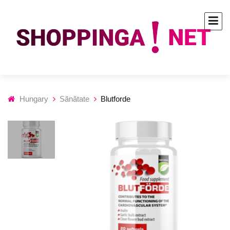
Hungary
Sănătate
Blutforde