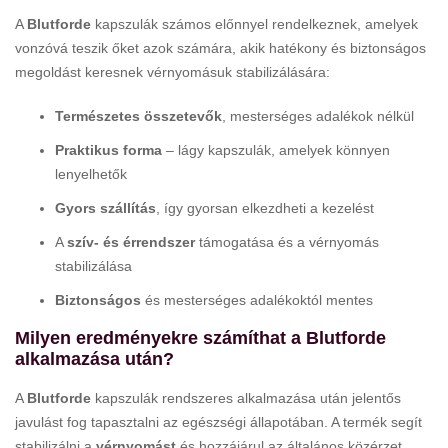
A
Blutforde
kapszulák számos előnnyel rendelkeznek, amelyek
vonzóvá teszik őket azok számára, akik hatékony és biztonságos
megoldást keresnek vérnyomásuk stabilizálására:
Természetes összetevők
, mesterséges adalékok nélkül
Praktikus forma
– lágy kapszulák, amelyek könnyen
lenyelhetők
Gyors szállítás
, így gyorsan elkezdheti a kezelést
A
szív- és érrendszer
támogatása és a vérnyomás
stabilizálása
Biztonságos
és mesterséges adalékoktól mentes
Milyen eredményekre számíthat a Blutforde
alkalmazása után?
A
Blutforde
kapszulák rendszeres alkalmazása után jelentős
javulást fog tapasztalni az egészségi állapotában. A termék segít
stabilizálni a
vérnyomást
és hozzájárul az általános közérzet