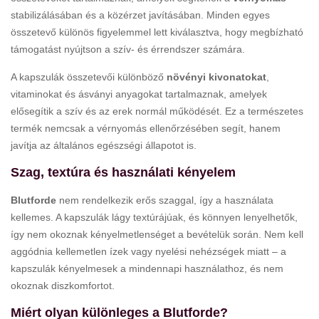
stabilizálásában és a közérzet javításában. Minden egyes
összetevő különös figyelemmel lett kiválasztva, hogy megbízható
támogatást nyújtson a szív- és érrendszer számára.
A kapszulák összetevői különböző
növényi kivonatokat
,
vitaminokat és ásványi anyagokat tartalmaznak, amelyek
elősegítik a szív és az erek normál működését. Ez a természetes
termék nemcsak a vérnyomás ellenőrzésében segít, hanem
javítja az általános egészségi állapotot is.
Szag, textúra és használati kényelem
Blutforde
nem rendelkezik erős szaggal, így a használata
kellemes. A kapszulák lágy textúrájúak, és könnyen lenyelhetők,
így nem okoznak kényelmetlenséget a bevételük során. Nem kell
aggódnia kellemetlen ízek vagy nyelési nehézségek miatt – a
kapszulák kényelmesek a mindennapi használathoz, és nem
okoznak diszkomfortot.
Miért olyan különleges a Blutforde?