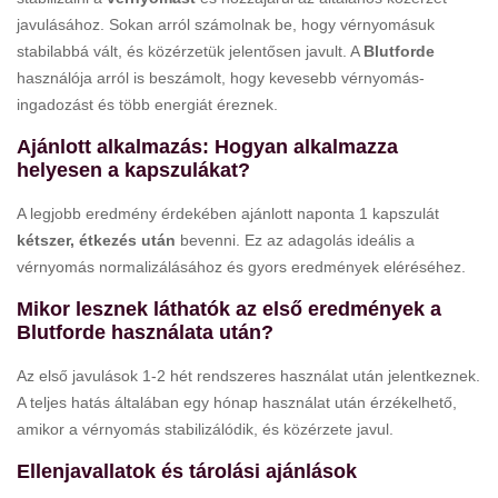
javulásához. Sokan arról számolnak be, hogy vérnyomásuk
stabilabbá vált, és közérzetük jelentősen javult. A
Blutforde
használója arról is beszámolt, hogy kevesebb vérnyomás-
ingadozást és több energiát éreznek.
Ajánlott alkalmazás: Hogyan alkalmazza
helyesen a kapszulákat?
A legjobb eredmény érdekében ajánlott naponta 1 kapszulát
kétszer, étkezés után
bevenni. Ez az adagolás ideális a
vérnyomás normalizálásához és gyors eredmények eléréséhez.
Mikor lesznek láthatók az első eredmények a
Blutforde használata után?
Az első javulások 1-2 hét rendszeres használat után jelentkeznek.
A teljes hatás általában egy hónap használat után érzékelhető,
amikor a vérnyomás stabilizálódik, és közérzete javul.
Ellenjavallatok és tárolási ajánlások