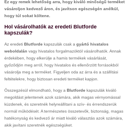
Ez egy remek lehetőség arra, hogy kiváló minőségű terméket
vásároljon kedvező áron, és javítson egészségén anélkül,
hogy túl sokat költene.
Hol vásárolhatók az eredeti Blutforde
kapszulák?
Az eredeti
Blutforde
kapszulák csak a
gyártó hivatalos
weboldalán
vagy hivatalos forgalmazóktól vásárolhatók. Annak
érdekében, hogy elkerülje a hamis termékek vásárlását,
győződjön meg arról, hogy hivatalos és ellenőrzött forrásokból
vásárolja meg a terméket. Figyeljen oda az árra és a szállítási
feltételekre, hogy biztosan eredeti terméket kapjon.
Összegzésül elmondható, hogy a
Blutforde
kapszulák kiváló
megoldást jelentenek azok számára, akik magas vérnyomással
küzdenek, és szeretnék helyreállítani a szív- és érrendszerük
normál működését. A természetes összetevők, biztonság, magas
hatékonyság és kedvező ár miatt kiváló választás azok számára,
akik javítani szeretnék egészségüket.