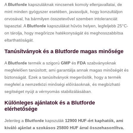
A
Blutforde
kapszuláknak nincsenek komoly ellenjavallatai, de
mint minden gyógyszer esetében, javasoljuk, hogy konzultáljon
orvosával, ha bármilyen összetevővel szemben intoleranciát
tapasztal. A
Blutforde
kapszulákat hűvös helyen, legfeljebb 25°C-
on tárolja, hogy megőrizze hatékonyságát és meghosszabbítsa
eltarthatóságát.
Tanúsítványok és a Blutforde magas minősége
A
Blutforde
termék a szigorú
GMP
és
FDA
szabványoknak
megfelelően tanúsított, ami garantálja annak magas minőségét és
biztonságát. Ezek a tanúsítványok megerősítik, hogy a termék
megfelel a nemzetközi minőségi előírásoknak, és megbízható
segítséget nyújt a vérnyomás stabilizálásában.
Különleges ajánlatok és a Blutforde
elérhetősége
Jelenleg a
Blutforde
kapszulák
12900 HUF
-ért kaphatók, ami
kiváló ajánlat a szokásos
25800 HUF
árral összehasonlítva.