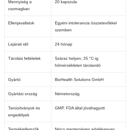
Mennyiség a
20 kapszula
csomagban
Ellenjavallatok
Egyéni intolerancia összetevőkkel
szemben
Lejárati idő
24 hónap
Tárolási feltételek
Száraz helyen, 25 °C-ig
hőmérsékleten tárolandó
Gyártó
BioHealth Solutions GmbH
Gyártási ország
Németország
Tanúsítványok és
GMP, FDA által jóváhagyott
engedélyek
Termékjellemzők
Nincs mesterséges adalékanyag