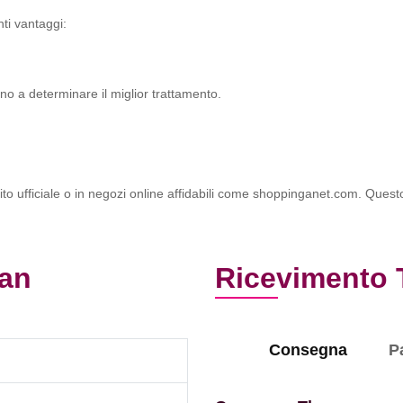
nti vantaggi:
nno a determinare il miglior trattamento.
ito ufficiale o in negozi online affidabili come shoppinganet.com. Questo 
xan
Ricevimento 
Consegna
P