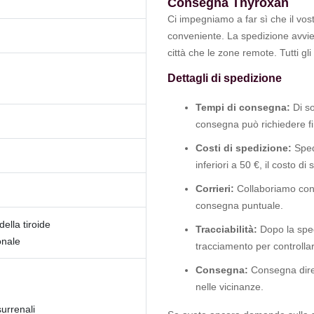
Consegna Thyroxan
Ci impegniamo a far sì che il vo
conveniente. La spedizione avviene
città che le zone remote. Tutti gl
Dettagli di spedizione
Tempi di consegna:
Di so
consegna può richiedere fin
Costi di spedizione:
Spedi
inferiori a 50 €, il costo di
Corrieri:
Collaboriamo con 
consegna puntuale.
ella tiroide
Tracciabilità:
Dopo la sped
onale
tracciamento per controllar
Consegna:
Consegna diret
nelle vicinanze.
urrenali