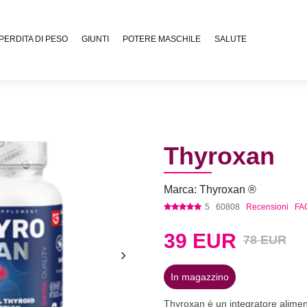
PERDITA DI PESO
GIUNTI
POTERE MASCHILE
SALUTE
Thyroxan
Marca: Thyroxan ®
5
60808
Recensioni
FA
39
EUR
78 EUR
In magazzino
Thyroxan è un integratore alimen