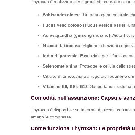
Thyroxan è realizzato con ingredienti naturali e sicuri
Schisandra cinese
: Un adattogeno naturale che 
Fucus vescicoloso (Fucus vesiculosus)
: Una
Ashwagandha (ginseng indiano)
: Aiuta il co
N-acetil-L-tirosina
: Migliora le funzioni cogniti
Iodio di potassio
: Essenziale per il funzionamen
Selenometionina
: Protegge le cellule dallo stre
Citrato di zinco
: Aiuta a regolare l'equilibrio or
Vitamine B6, B9 e B12
: Supportano il sistema 
Comodità nell'assunzione: Capsule senz
Thyroxan è disponibile sotto forma di piccole capsul
amano le compresse.
Come funziona Thyroxan: Le proprietà u