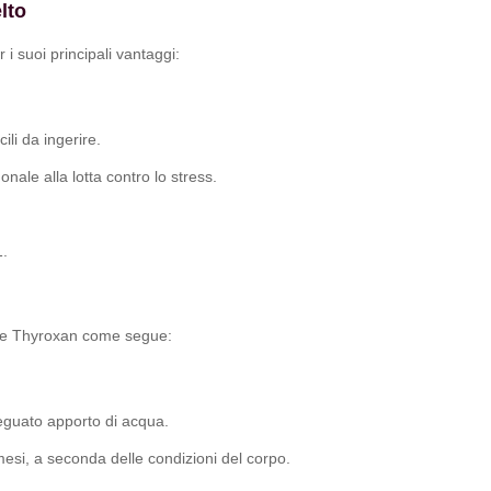
lto
 i suoi principali vantaggi:
li da ingerire.
onale alla lotta contro lo stress.
1.
mere Thyroxan come segue:
deguato apporto di acqua.
mesi, a seconda delle condizioni del corpo.