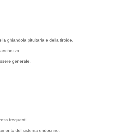
la ghiandola pituitaria e della tiroide.
stanchezza.
essere generale.
ess frequenti.
namento del sistema endocrino.