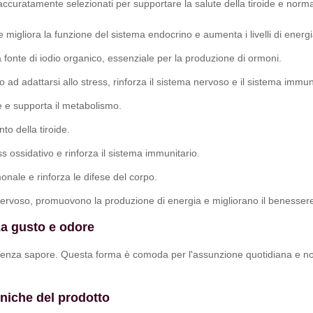
, accuratamente selezionati per supportare la salute della tiroide e norm
migliora la funzione del sistema endocrino e aumenta i livelli di energi
 fonte di iodio organico, essenziale per la produzione di ormoni.
rpo ad adattarsi allo stress, rinforza il sistema nervoso e il sistema immun
ve e supporta il metabolismo.
to della tiroide.
ss ossidativo e rinforza il sistema immunitario.
monale e rinforza le difese del corpo.
nervoso, promuovono la produzione di energia e migliorano il benesser
a gusto e odore
e senza sapore. Questa forma è comoda per l'assunzione quotidiana e
niche del prodotto