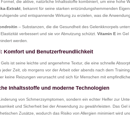
 Formel, die aktive, natürliche Inhaltsstoffe kombiniert, um eine hoh
ika-Extrakt
, bekannt für seine starken entzündungshemmenden Eigens
eruhigende und entspannende Wirkung zu erzielen, was die Anwendu
ondroitin
– Substanzen, die die Gesundheit des Gelenkknorpels unter
 Elastizität verbessert und sie vor Abnutzung schützt.
Vitamin E
im Gel 
hindert werden.
el: Komfort und Benutzerfreundlichkeit
Gels ist seine leichte und angenehme Textur, die eine schnelle Absorp
u jeder Zeit, ob morgens vor der Arbeit oder abends nach dem Training
 der keine Reizungen verursacht und sich für Menschen mit empfindliche
iche Inhaltsstoffe und moderne Technologien
n Linderung von Schmerzsymptomen, sondern ein echter Helfer zur Unter
amkeit und Sicherheit bei der Anwendung zu gewährleisten. Das Gel ist
hetischen Zusätze, wodurch das Risiko von Allergien minimiert wird u