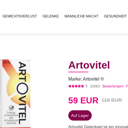
GEWICHTSVERLUST
GELENKE
MÄNNLICHE MACHT
GESUNDHEIT
Artovitel
Marke: Artovitel ®
5
32063
Bewertungen
59
EUR
118 EUR
Auf Lager
Artovitel Gelenkgel ist ein inno