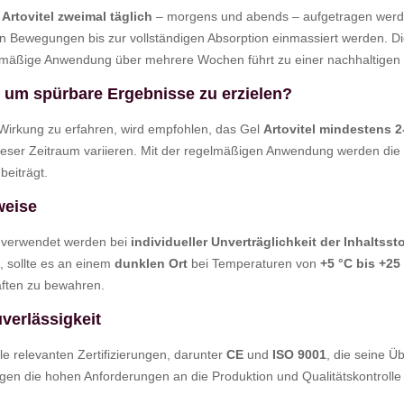
l
Artovitel zweimal täglich
– morgens und abends – aufgetragen werden
nden Bewegungen bis zur vollständigen Absorption einmassiert werden. D
elmäßige Anwendung über mehrere Wochen führt zu einer nachhaltigen
 um spürbare Ergebnisse zu erzielen?
Wirkung zu erfahren, wird empfohlen, das Gel
Artovitel mindestens 
ieser Zeitraum variieren. Mit der regelmäßigen Anwendung werden die
eiträgt.
weise
t verwendet werden bei
individueller Unverträglichkeit der Inhaltsst
, sollte es an einem
dunklen Ort
bei Temperaturen von
+5 °C bis +25
ften zu bewahren.
uverlässigkeit
alle relevanten Zertifizierungen, darunter
CE
und
ISO 9001
, die seine Ü
legen die hohen Anforderungen an die Produktion und Qualitätskontroll