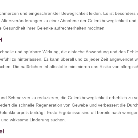
hmerzen und eingeschränkter Beweglichkeit leiden. Es ist besonders vo
he Altersveränderungen zu einer Abnahme der Gelenkbeweglichkeit und 
ie Gesundheit ihrer Gelenke aufrechterhalten möchten.
l
hnelle und spürbare Wirkung, die einfache Anwendung und das Fehlen
es Gefühl zu hinterlassen. Es kann überall und zu jeder Zeit angewend
en. Die natürlichen Inhaltsstoffe minimieren das Risiko von allergis
und Schmerzen zu reduzieren, die Gelenkbeweglichkeit erheblich zu ver
ert die schnelle Regeneration von Gewebe und verbessert die Durchb
elenkknorpels beiträgt. Erste Ergebnisse sind oft bereits nach weni
le und wirksame Linderung suchen.
el