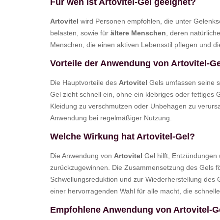
Für wen ist Artovitel-Gel geeignet?
Artovitel
wird Personen empfohlen, die unter Gelenksc
belasten, sowie für
ältere Menschen
, deren natürlic
Menschen, die einen aktiven Lebensstil pflegen und d
Vorteile der Anwendung von Artovitel-Ge
Die Hauptvorteile des
Artovitel
Gels umfassen seine sc
Gel zieht schnell ein, ohne ein klebriges oder fettig
Kleidung zu verschmutzen oder Unbehagen zu verursach
Anwendung bei regelmäßiger Nutzung.
Welche Wirkung hat Artovitel-Gel?
Die Anwendung von
Artovitel
Gel hilft, Entzündungen 
zurückzugewinnen. Die Zusammensetzung des Gels förd
Schwellungsreduktion und zur Wiederherstellung des G
einer hervorragenden Wahl für alle macht, die schnel
Empfohlene Anwendung von Artovitel-G