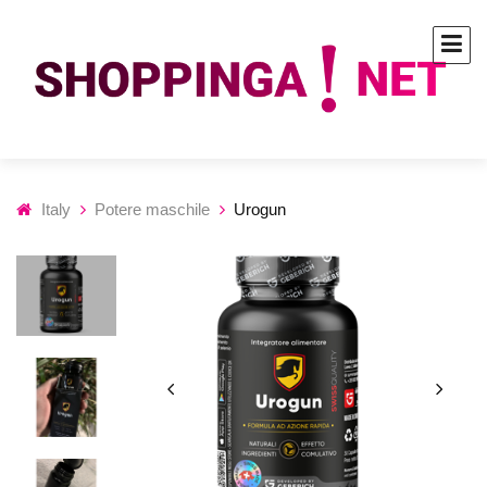
Italy
Potere maschile
Urogun