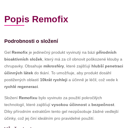
Popis Remofix
Podrobnosti o složení
Gel
Remofix
je jedinečný produkt vyvinutý na bázi
přírodních
bioaktivních složek
, který má za cíl obnovit poškozené klouby a
chrupavky. Obsahuje
mikrosféry
, které zajišťují
hlubší penetraci
účinných látek
do tkání. To umožňuje, aby produkt dosáhl
postižených oblastí
10krát rychleji
a účinně je léčil, což vede k
rychlé regeneraci
.
Složení
Remofixu
bylo vyvinuto za použití pokročilých
technologií, které zajišťují
vysokou účinnost
a
bezpečnost
.
Díky přírodním extraktům tento gel nezpůsobuje žádné vedlejší
účinky, což jej činí ideálním pro pravidelné použití.