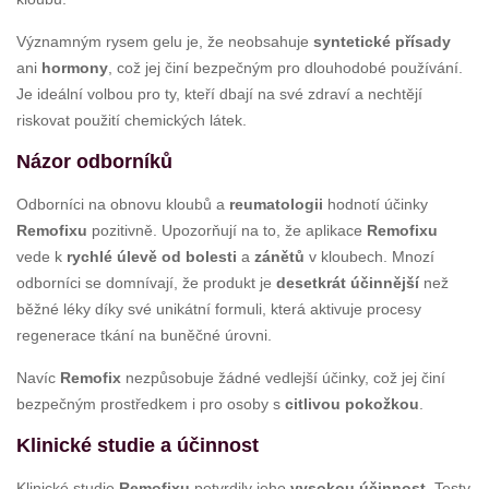
Významným rysem gelu je, že neobsahuje
syntetické přísady
ani
hormony
, což jej činí bezpečným pro dlouhodobé používání.
Je ideální volbou pro ty, kteří dbají na své zdraví a nechtějí
riskovat použití chemických látek.
Názor odborníků
Odborníci na obnovu kloubů a
reumatologii
hodnotí účinky
Remofixu
pozitivně. Upozorňují na to, že aplikace
Remofixu
vede k
rychlé úlevě od bolesti
a
zánětů
v kloubech. Mnozí
odborníci se domnívají, že produkt je
desetkrát účinnější
než
běžné léky díky své unikátní formuli, která aktivuje procesy
regenerace tkání na buněčné úrovni.
Navíc
Remofix
nezpůsobuje žádné vedlejší účinky, což jej činí
bezpečným prostředkem i pro osoby s
citlivou pokožkou
.
Klinické studie a účinnost
Klinické studie
Remofixu
potvrdily jeho
vysokou účinnost
. Testy