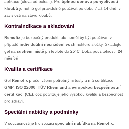
aplikace (úleva od bolesti). Pro
úplnou obnovu pohyblivosti
kloubů
je nutné gel pravidelně používat po dobu 7 až 14 dnů, v
závislosti na stavu kloubů.
Kontraindikace a skladování
Remofix
je bezpečný produkt, ale neměl by být používán v
případě
individuální nesnášenlivosti
některé složky. Skladujte
gel na
suchém místě
při teplotě do
25°C
. Doba použitelnosti:
24
měsíců
.
Kvalita a certifikace
Gel
Remofix
prošel všemi potřebnými testy a má certifikace
GMP
,
ISO 22000
,
TÜV Rheinland
a
evropskou bezpečnostní
certifikaci (CE)
, což potvrzuje jeho vysokou kvalitu a bezpečnost
pro zdraví.
Speciální nabídky a podmínky
V současnosti je k dispozici
speciální nabídka
na
Remofix
.