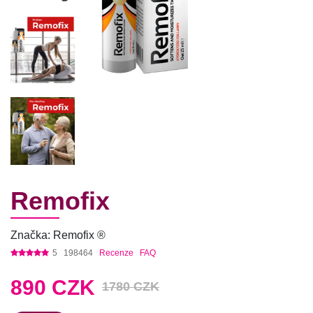
Remofix
Značka: Remofix ®
5
198464
Recenze
FAQ
890
CZK
1780 CZK