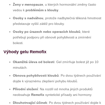
Ženy v menopauze
, u kterých hormonální změny často
vedou k
problémům s klouby
.
Osoby s nadváhou
, protože nadbytečná tělesná hmotnost
představuje vyšší zátěž pro klouby.
Osoby po úrazech nebo operacích kloubů
, které
potřebují podporu při obnově pohyblivosti a zmírnění
bolesti.
Výhody gelu Remofix
Okamžitá úleva od bolesti
: Gel zmírňuje bolest již po 10
minutách.
Obnova pohyblivosti kloubů
: Po dvou týdnech používání
dojde k výraznému zlepšení pohybu kloubů.
Přírodní složení
: Na rozdíl od mnoha jiných produktů
neobsahuje
Remofix
syntetické přísady ani hormony.
Dlouhotrvající účinek
: Po dvou týdnech používání dojde k