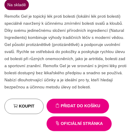
Na skladě
Remofix Gel je topický lék proti bolesti (lokální lék proti bolesti)
speciálně navržený k účinnému zmírnění bolesti svalů a kloubů.
Díky svému jedinečnému složení přírodních ingrediencí (Natural
Ingredients) kombinuje výhody tradičních léčiv s moderní vědou.
Gel působí protizánětlivě (protizánětlivě) a podporuje uvolnění
svalů. Rychle se vstřebává do pokožky a poskytuje rychlou úlevu
od bolesti při různých onemocněních, jako je artritida, bolesti zad
a sportovní zranění. Remofix Gel je ve srovnání s jinými léky proti
bolesti dostupný bez lékařského předpisu a snadno se používá.
Nabízí dlouhotrvající účinky a je ideální pro ty, kteří hledají
bezpečnou a účinnou metodu úlevy od bolesti.
PŘIDAT DO KOŠÍKU
KOUPIT
OFICIÁLNÍ STRÁNKA