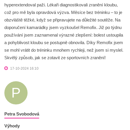
hyperextendoval paži. Lékaři diagnostikovali zranění kloubu,
což pro mě byla opravdová výzva. Měsíce bez tréninku – to je
obzvláště těžké, když se připravujete na důležité soutěže. Na
doporučení kamarádky jsem vyzkoušel Remofix. Již po týdnu
používání jsem zaznamenal výrazné zlepšení: bolest ustoupila
a pohyblivost kloubu se postupně obnovila. Díky Remofix jsem
se mohl vrátit do tréninku mnohem rychleji, než jsem si myslel.
Skvělý způsob, jak se zotavit ze sportovních zranění!
17-10-2024 16:10
P
Petra Svobodová
Výhody