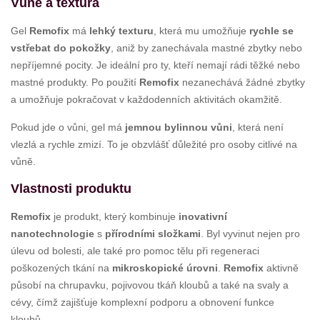
Vůně a textura
Gel
Remofix
má
lehký texturu
, která mu umožňuje
rychle se
vstřebat do pokožky
, aniž by zanechávala mastné zbytky nebo
nepříjemné pocity. Je ideální pro ty, kteří nemají rádi těžké nebo
mastné produkty. Po použití
Remofix
nezanechává žádné zbytky
a umožňuje pokračovat v každodenních aktivitách okamžitě.
Pokud jde o vůni, gel má
jemnou bylinnou vůni
, která není
vlezlá a rychle zmizí. To je obzvlášť důležité pro osoby citlivé na
vůně.
Vlastnosti produktu
Remofix
je produkt, který kombinuje
inovativní
nanotechnologie
s
přírodními složkami
. Byl vyvinut nejen pro
úlevu od bolesti, ale také pro pomoc tělu při regeneraci
poškozených tkání na
mikroskopické úrovni
.
Remofix
aktivně
působí na chrupavku, pojivovou tkáň kloubů a také na svaly a
cévy, čímž zajišťuje komplexní podporu a obnovení funkce
kloubů.