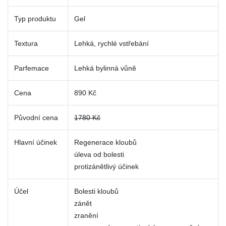
Typ produktu
Gel
Textura
Lehká, rychlé vstřebání
Parfemace
Lehká bylinná vůně
Cena
890 Kč
Původní cena
1780 Kč
Hlavní účinek
Regenerace kloubů
úleva od bolesti
protizánětlivý účinek
Účel
Bolesti kloubů
zánět
zranění