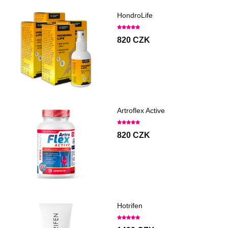
HondroLife
820 CZK
Artroflex Active
820 CZK
Hotrifen