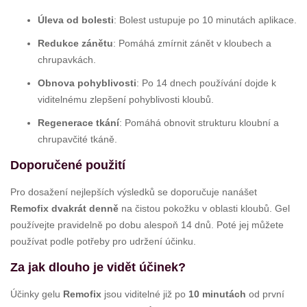
Úleva od bolesti
: Bolest ustupuje po 10 minutách aplikace.
Redukce zánětu
: Pomáhá zmírnit zánět v kloubech a
chrupavkách.
Obnova pohyblivosti
: Po 14 dnech používání dojde k
viditelnému zlepšení pohyblivosti kloubů.
Regenerace tkání
: Pomáhá obnovit strukturu kloubní a
chrupavčité tkáně.
Doporučené použití
Pro dosažení nejlepších výsledků se doporučuje nanášet
Remofix
dvakrát denně
na čistou pokožku v oblasti kloubů. Gel
používejte pravidelně po dobu alespoň 14 dnů. Poté jej můžete
používat podle potřeby pro udržení účinku.
Za jak dlouho je vidět účinek?
Účinky gelu
Remofix
jsou viditelné již po
10 minutách
od první