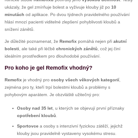
ukázaly, že gel zmírňuje bolest a vyživuje klouby již po
10
minutách
od aplikace. Po dvou týdnech pravidelného používání
hlásí mnozí pacienti viditelné zlepšení pohyblivosti kloubů a
snížení zánětů.
Je důležité poznamenat, že
Remofix
pomáhá nejen při
akutní
bolesti
, ale také při léčbě
chronických zánětů
, což jej činí
ideálním prostředkem pro dlouhodobé používání.
Pro koho je gel Remofix vhodný?
Remofix
je vhodný pro
osoby všech věkových kategorií
,
zejména pro ty, kteří trpí bolestmi kloubů a problémy s
pohybovým aparátem. Je obzvláště užitečný pro:
Osoby nad 35 let
, u kterých se objevují první příznaky
opotřebení kloubů
.
Sportovce
a osoby s intenzivní fyzickou zátěží, jejichž
klouby jsou pravidelně vystaveny vysokému stresu.