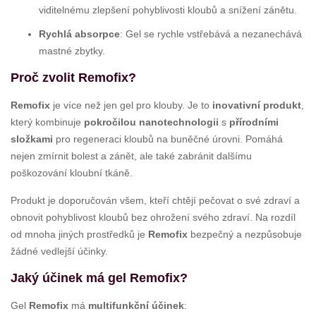
viditelnému zlepšení pohyblivosti kloubů a snížení zánětu.
Rychlá absorpce
: Gel se rychle vstřebává a nezanechává
mastné zbytky.
Proč zvolit Remofix?
Remofix
je více než jen gel pro klouby. Je to
inovativní produkt
,
který kombinuje
pokročilou nanotechnologii
s
přírodními
složkami
pro regeneraci kloubů na buněčné úrovni. Pomáhá
nejen zmírnit bolest a zánět, ale také zabránit dalšímu
poškozování kloubní tkáně.
Produkt je doporučován všem, kteří chtějí pečovat o své zdraví a
obnovit pohyblivost kloubů bez ohrožení svého zdraví. Na rozdíl
od mnoha jiných prostředků je
Remofix
bezpečný a nezpůsobuje
žádné vedlejší účinky.
Jaký účinek má gel Remofix?
Gel
Remofix
má
multifunkční účinek
: