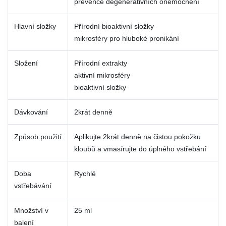
prevence degenerativních onemocnění
Hlavní složky
Přírodní bioaktivní složky
mikrosféry pro hluboké pronikání
Složení
Přírodní extrakty
aktivní mikrosféry
bioaktivní složky
Dávkování
2krát denně
Způsob použití
Aplikujte 2krát denně na čistou pokožku
kloubů a vmasírujte do úplného vstřebání
Doba
Rychlé
vstřebávání
Množství v
25 ml
balení