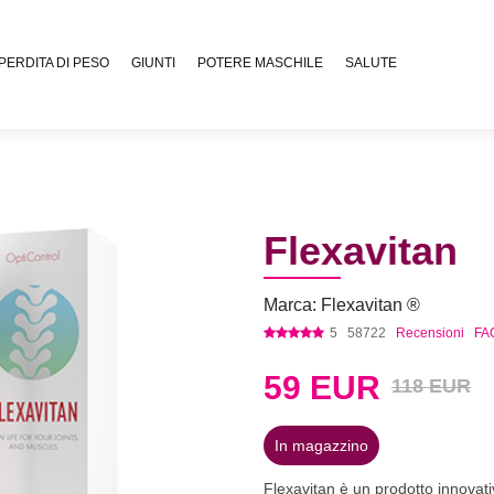
PERDITA DI PESO
GIUNTI
POTERE MASCHILE
SALUTE
Flexavitan
Marca: Flexavitan ®
5
58722
Recensioni
FA
59
EUR
118 EUR
In magazzino
Flexavitan è un prodotto innovativ