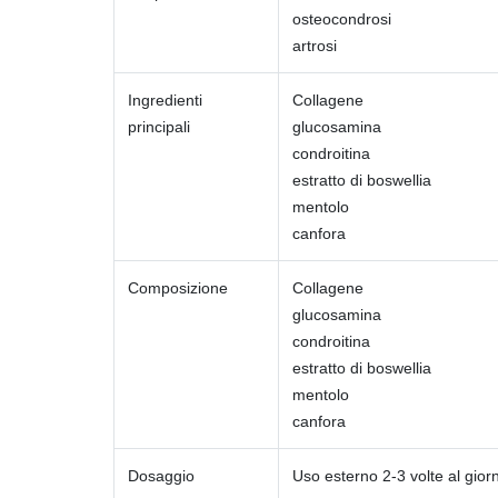
osteocondrosi
artrosi
Ingredienti
Collagene
principali
glucosamina
condroitina
estratto di boswellia
mentolo
canfora
Composizione
Collagene
glucosamina
condroitina
estratto di boswellia
mentolo
canfora
Dosaggio
Uso esterno 2-3 volte al gior