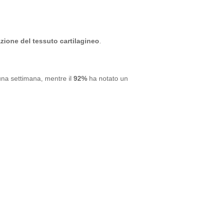
zione del tessuto cartilagineo
.
 una settimana, mentre il
92%
ha notato un