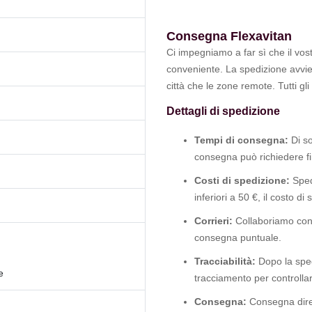
Consegna Flexavitan
Ci impegniamo a far sì che il vo
conveniente. La spedizione avviene
città che le zone remote. Tutti gl
Dettagli di spedizione
Tempi di consegna:
Di so
consegna può richiedere fin
Costi di spedizione:
Spedi
inferiori a 50 €, il costo di
Corrieri:
Collaboriamo con 
consegna puntuale.
Tracciabilità:
Dopo la sped
e
tracciamento per controllar
Consegna:
Consegna diret