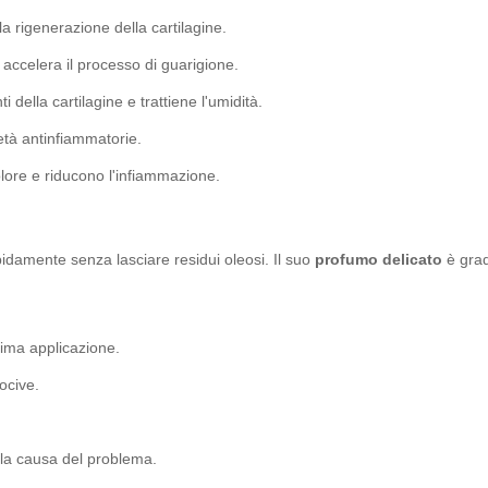
 la rigenerazione della cartilagine.
e accelera il processo di guarigione.
 della cartilagine e trattiene l'umidità.
età antinfiammatorie.
olore e riducono l'infiammazione.
pidamente senza lasciare residui oleosi. Il suo
profumo delicato
è grad
rima applicazione.
ocive.
 la causa del problema.