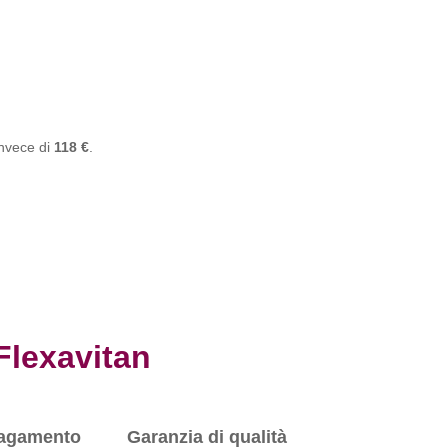
nvece di
118 €
.
Flexavitan
agamento
Garanzia di qualità