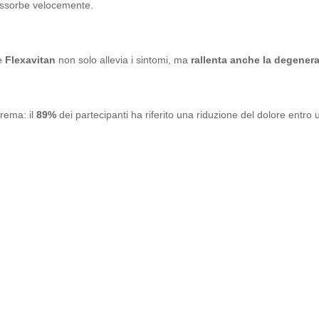
 assorbe velocemente.
he
Flexavitan
non solo allevia i sintomi, ma
rallenta anche la degenera
crema: il
89%
dei partecipanti ha riferito una riduzione del dolore entro