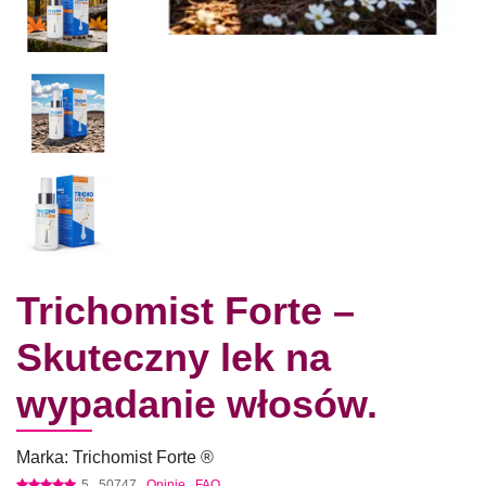
Trichomist Forte –
Skuteczny lek na
wypadanie włosów.
Marka: Trichomist Forte ®
5
50747
Opinie
FAQ