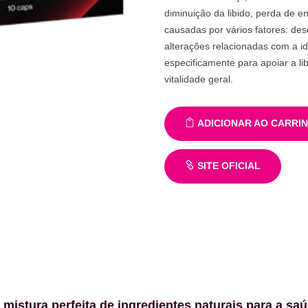
diminuição da libido, perda de e
causadas por vários fatores: des
alterações relacionadas com a i
especificamente para apoiar a li
vitalidade geral.
ADICIONAR AO CARRI
SITE OFICIAL
stura perfeita de ingredientes naturais para a sa