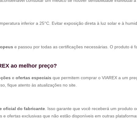
onselhável consultar um médico se houver sensibilidade individual a
peratura inferior a 25°C. Evitar exposição direta à luz solar e à humi
ropeus
e passou por todas as certificações necessárias. O produto é 
REX ao melhor preço?
oções
e
ofertas especiais
que permitem comprar o VIAREX a um preço
o, fique atento às atualizações no site.
te oficial do fabricante
. Isso garante que você receberá um produto o
s e ofertas exclusivas que não estão disponíveis em outras plataforma