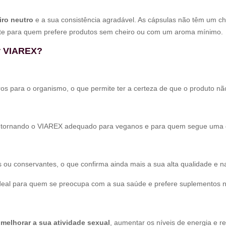
iro neutro
e a sua consistência agradável. As cápsulas não têm um che
nte para quem prefere produtos sem cheiro ou com um aroma mínimo.
r VIAREX?
s para o organismo, o que permite ter a certeza de que o produto não
, tornando o VIAREX adequado para veganos e para quem segue uma d
 ou conservantes, o que confirma ainda mais a sua alta qualidade e na
deal para quem se preocupa com a sua saúde e prefere suplementos n
m
melhorar a sua atividade sexual
, aumentar os níveis de energia e re