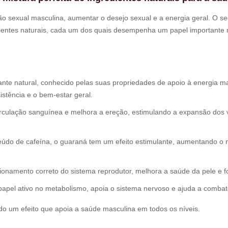
o sexual masculina, aumentar o desejo sexual e a energia geral. O s
ientes naturais, cada um dos quais desempenha um papel importante 
te natural, conhecido pelas suas propriedades de apoio à energia ma
stência e o bem-estar geral.
culação sanguínea e melhora a ereção, estimulando a expansão dos 
údo de cafeína, o guaraná tem um efeito estimulante, aumentando o ní
onamento correto do sistema reprodutor, melhora a saúde da pele e fo
el ativo no metabolismo, apoia o sistema nervoso e ajuda a combater
ndo um efeito que apoia a saúde masculina em todos os níveis.