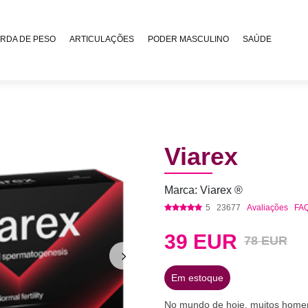
RDA DE PESO
ARTICULAÇÕES
PODER MASCULINO
SAÚDE
Viarex
Marca: Viarex ®
5
23677
Avaliações
FA
39
EUR
78 EUR
Em estoque
No mundo de hoje, muitos homen