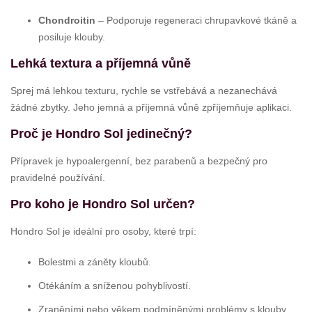
Chondroitin
– Podporuje regeneraci chrupavkové tkáně a
posiluje klouby.
Lehká textura a příjemná vůně
Sprej má lehkou texturu, rychle se vstřebává a nezanechává
žádné zbytky. Jeho jemná a příjemná vůně zpříjemňuje aplikaci.
Proč je Hondro Sol jedinečný?
Přípravek je hypoalergenní, bez parabenů a bezpečný pro
pravidelné používání.
Pro koho je Hondro Sol určen?
Hondro Sol je ideální pro osoby, které trpí:
Bolestmi a záněty kloubů.
Otékáním a sníženou pohyblivostí.
Zraněními nebo věkem podmíněnými problémy s klouby.