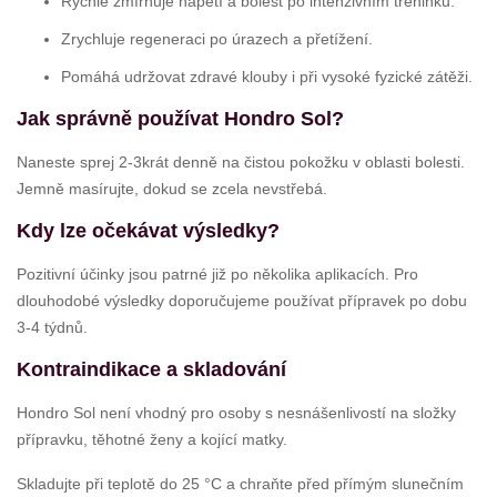
Rychle zmírňuje napětí a bolest po intenzivním tréninku.
Zrychluje regeneraci po úrazech a přetížení.
Pomáhá udržovat zdravé klouby i při vysoké fyzické zátěži.
Jak správně používat Hondro Sol?
Naneste sprej 2-3krát denně na čistou pokožku v oblasti bolesti.
Jemně masírujte, dokud se zcela nevstřebá.
Kdy lze očekávat výsledky?
Pozitivní účinky jsou patrné již po několika aplikacích. Pro
dlouhodobé výsledky doporučujeme používat přípravek po dobu
3-4 týdnů.
Kontraindikace a skladování
Hondro Sol není vhodný pro osoby s nesnášenlivostí na složky
přípravku, těhotné ženy a kojící matky.
Skladujte při teplotě do 25 °C a chraňte před přímým slunečním