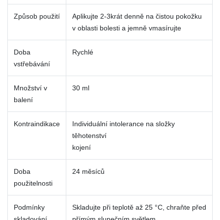
Způsob použití
Aplikujte 2-3krát denně na čistou pokožku
v oblasti bolesti a jemně vmasírujte
Doba
Rychlé
vstřebávání
Množství v
30 ml
balení
Kontraindikace
Individuální intolerance na složky
těhotenství
kojení
Doba
24 měsíců
použitelnosti
Podmínky
Skladujte při teplotě až 25 °C, chraňte před
skladování
přímým slunečním světlem