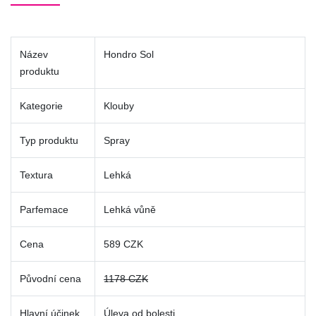
Název
Hondro Sol
produktu
Kategorie
Klouby
Typ produktu
Spray
Textura
Lehká
Parfemace
Lehká vůně
Cena
589 CZK
Původní cena
1178 CZK
Hlavní účinek
Úleva od bolesti