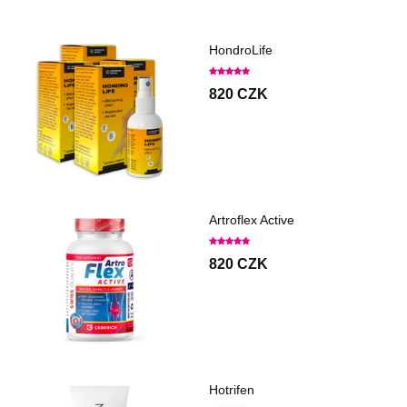
HondroLife
820 CZK
Artroflex Active
820 CZK
Hotrifen