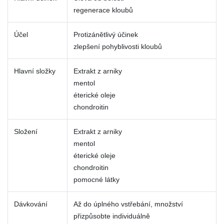
regenerace kloubů
Účel
Protizánětlivý účinek
zlepšení pohyblivosti kloubů
Hlavní složky
Extrakt z arniky
mentol
éterické oleje
chondroitin
Složení
Extrakt z arniky
mentol
éterické oleje
chondroitin
pomocné látky
Dávkování
Až do úplného vstřebání, množství
přizpůsobte individuálně