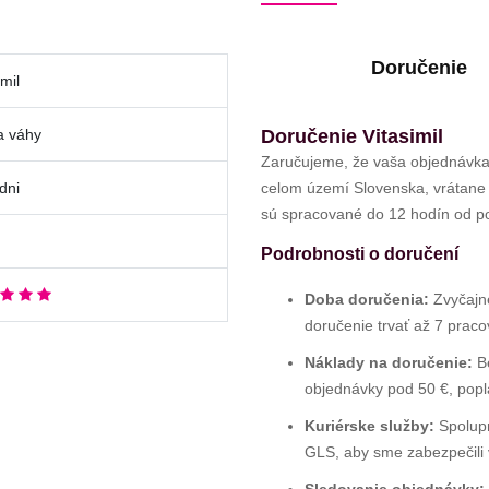
Doručenie
imil
a váhy
Doručenie Vitasimil
Zaručujeme, že vaša objednávka
 dni
celom území Slovenska, vrátane v
sú spracované do 12 hodín od po
Podrobnosti o doručení
Doba doručenia:
Zvyčajne
doručenie trvať až 7 praco
Náklady na doručenie:
Be
objednávky pod 50 €, popla
Kuriérske služby:
Spolupr
GLS, aby sme zabezpečili