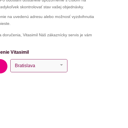
Po odoslaní dostanete upozornenie s číslom na
kedykoľvek skontrolovať stav vašej objednávky.
nie na uvedenú adresu alebo možnosť vyzdvihnutia
ieste.
a doručenia, Vitasimil Náš zákaznícky servis je vám
enie Vitasimil