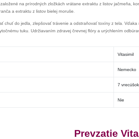
e založené na prírodných zložkách vrátane extraktu z listov jačmeňa, 
nča a extraktu z listov bielej moruše.
ť chuť do jedla, zlepšovať trávenie a odstraňovať toxíny z tela. Vďak
ebytočnému tuku. Udržiavaním zdravej črevnej flóry a urýchlením odbúra
Vitasimil
Nemecko
7 vrecúšok
Nie
Prevzatie Vita