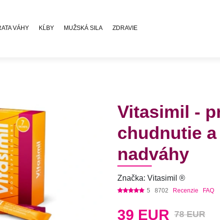
RATA VÁHY
KĹBY
MUŽSKÁ SILA
ZDRAVIE
Vitasimil - 
chudnutie a
nadváhy
Značka: Vitasimil ®
5
8702
Recenzie
FAQ
39
EUR
78 EUR