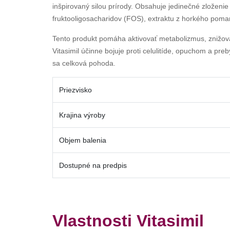
inšpirovaný silou prírody. Obsahuje jedinečné zloženi
fruktooligosacharidov (FOS), extraktu z horkého pomara
Tento produkt pomáha aktivovať metabolizmus, znižova
Vitasimil účinne bojuje proti celulitíde, opuchom a pr
sa celková pohoda.
Priezvisko
Krajina výroby
Objem balenia
Dostupné na predpis
Vlastnosti Vitasimil