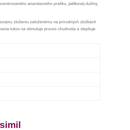
koncentrovaného ananásového prášku, jablkovej dužiny,
a svojmu zloženiu založenému na prírodných zložkách
vania tukov sa stimuluje proces chudnutia a zlepšuje
simil