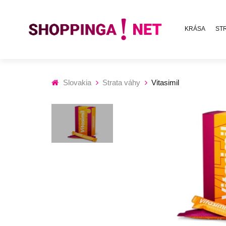
KRÁSA
ST
Slovakia
Strata váhy
Vitasimil