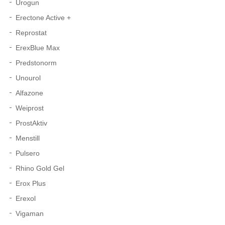
Urogun
Erectone Active +
Reprostat
ErexBlue Max
Predstonorm
Unourol
Alfazone
Weiprost
ProstAktiv
Menstill
Pulsero
Rhino Gold Gel
Erox Plus
Erexol
Vigaman