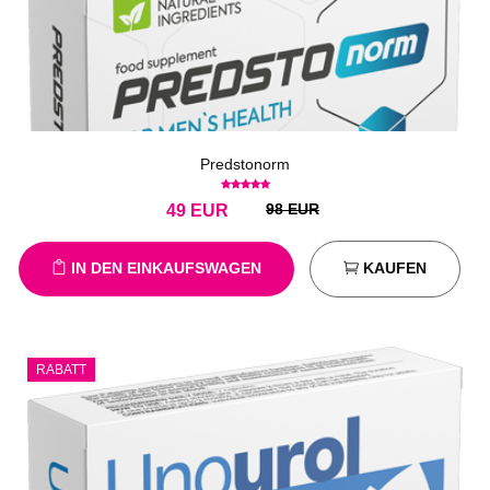
Predstonorm
98 EUR
49
EUR
IN DEN EINKAUFSWAGEN
KAUFEN
RABATT