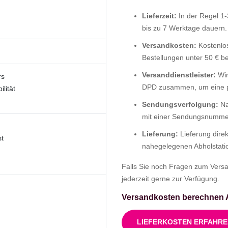
Lieferzeit:
In der Regel 1-
bis zu 7 Werktage dauern.
Versandkosten:
Kostenlos
Bestellungen unter 50 € b
Versanddienstleister:
Wir
rs
DPD zusammen, um eine pü
lität
Sendungsverfolgung:
Na
mit einer Sendungsnummer,
Lieferung:
Lieferung direk
st
nahegelegenen Abholstati
Falls Sie noch Fragen zum Vers
jederzeit gerne zur Verfügung.
Versandkosten berechnen 
LIEFERKOSTEN ERFAHR