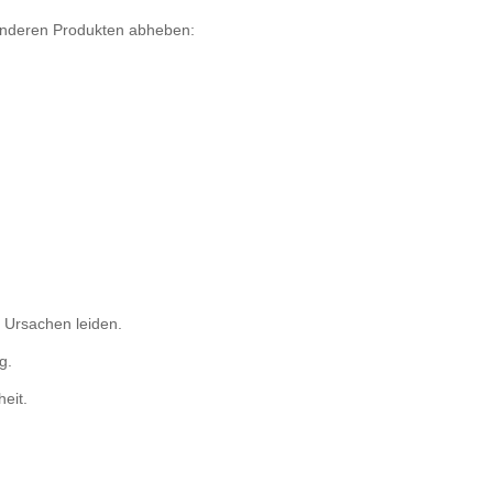
n anderen Produkten abheben:
r Ursachen leiden.
g.
eit.