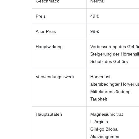
Geschmack
Neutral
Preis
49 €
Alter Preis
98 €
Hauptwirkung
Verbesserung des Gehö
Steigerung der Hörsensibi
Schutz des Gehörs
Verwendungszweck
Hörverlust
altersbedingter Hörverlu
Mittelohrentzündung
Taubheit
Hauptzutaten
Magnesiumcitrat
L-Arginin
Ginkgo Biloba
Akaziengummi