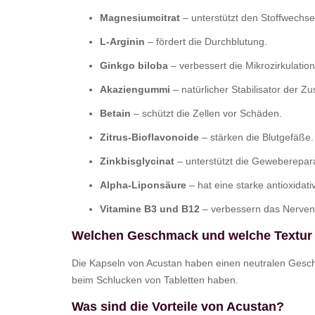
Magnesiumcitrat
– unterstützt den Stoffwechs
L-Arginin
– fördert die Durchblutung.
Ginkgo biloba
– verbessert die Mikrozirkulation
Akaziengummi
– natürlicher Stabilisator der 
Betain
– schützt die Zellen vor Schäden.
Zitrus-Bioflavonoide
– stärken die Blutgefäße.
Zinkbisglycinat
– unterstützt die Geweberepara
Alpha-Liponsäure
– hat eine starke antioxidat
Vitamine B3 und B12
– verbessern das Nervensy
Welchen Geschmack und welche Textur 
Die Kapseln von Acustan haben einen neutralen Gesch
beim Schlucken von Tabletten haben.
Was sind die Vorteile von Acustan?