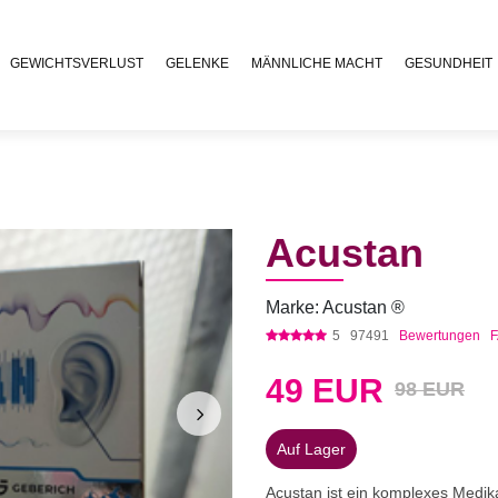
GEWICHTSVERLUST
GELENKE
MÄNNLICHE MACHT
GESUNDHEIT
Acustan
Marke: Acustan ®
5
97491
Bewertungen
49
EUR
98 EUR
Auf Lager
Acustan ist ein komplexes Medik