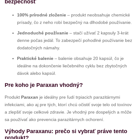
bezpečnosť
100% prírodné zloženie
– produkt neobsahuje chemické
prísady, čo z neho robí bezpečný na dlhodobé používanie.
Jednoduché používanie
– stačí užívať 2 kapsuly 3-krát
denne počas jedál. To zabezpečí pohodlné používanie bez
dodatočných námahy.
Praktické balenie
– balenie obsahuje 20 kapsúl, čo je
ideálne na dokončenie liečebného cyklu bez zbytočných
dávok alebo kapsúl.
Pre koho je Paraxan vhodný?
Produkt
Paraxan
je ideálny pre ľudí trpiacich parazitárnymi
infekciami, ako aj pre tých, ktorí chcú očistiť svoje telo od toxínov
a zlepšiť svoje celkové zdravie. Je vhodný pre dospelých a môže
sa používať ako prevencia parazitárnych ochorení.
Výhody Paraxanu: prečo si vybrať práve tento
produkt?