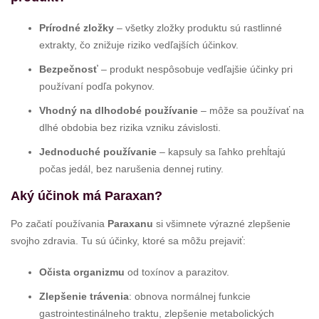
Prírodné zložky
– všetky zložky produktu sú rastlinné
extrakty, čo znižuje riziko vedľajších účinkov.
Bezpečnosť
– produkt nespôsobuje vedľajšie účinky pri
používaní podľa pokynov.
Vhodný na dlhodobé používanie
– môže sa používať na
dlhé obdobia bez rizika vzniku závislosti.
Jednoduché používanie
– kapsuly sa ľahko prehĺtajú
počas jedál, bez narušenia dennej rutiny.
Aký účinok má Paraxan?
Po začatí používania
Paraxanu
si všimnete výrazné zlepšenie
svojho zdravia. Tu sú účinky, ktoré sa môžu prejaviť:
Očista organizmu
od toxínov a parazitov.
Zlepšenie trávenia
: obnova normálnej funkcie
gastrointestinálneho traktu, zlepšenie metabolických