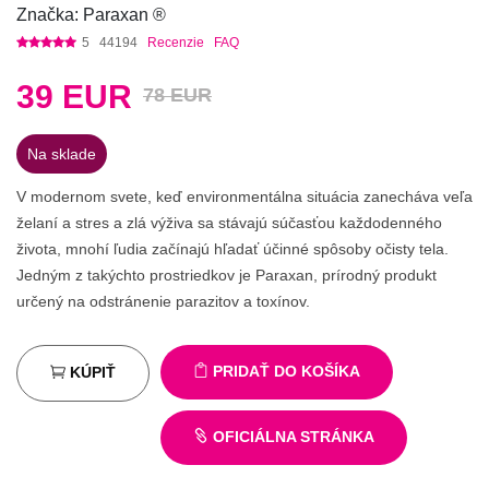
Značka: Paraxan ®
5
44194
Recenzie
FAQ
39
EUR
78 EUR
Na sklade
V modernom svete, keď environmentálna situácia zanecháva veľa
želaní a stres a zlá výživa sa stávajú súčasťou každodenného
života, mnohí ľudia začínajú hľadať účinné spôsoby očisty tela.
Jedným z takýchto prostriedkov je Paraxan, prírodný produkt
určený na odstránenie parazitov a toxínov.
PRIDAŤ DO KOŠÍKA
KÚPIŤ
OFICIÁLNA STRÁNKA