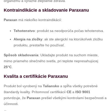
organizmu a výrazné zlepšenie zdravia.
Kontraindikácie a skladovanie Paraxanu
Paraxan
má niekoľko kontraindikácií:
Tehotenstvo
: produkt sa neodporúča počas tehotenstva.
Alergia na zložky
: ak ste alergickí na ktorúkoľvek zložku
produktu, prestaňte ho používať.
Spôsob skladovania
: Ukladajte produkt na suchom mieste,
mimo priameho slnečného svetla, pri teplote nepresahujúcej
25°C
.
Kvalita a certifikácie Paraxanu
Produkt bol vyrobený na
Taliansko
a spĺňa všetky potrebné
štandardy kvality. Prítomnosť certifikácií
CE
a
ISO 9001
potvrdzuje, že
Paraxan
prešiel všetkými kontrolami bezpečnosti a
účinnosti.