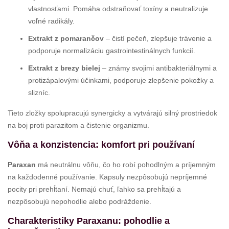
vlastnosťami. Pomáha odstraňovať toxíny a neutralizuje
voľné radikály.
Extrakt z pomarančov
– čistí pečeň, zlepšuje trávenie a
podporuje normalizáciu gastrointestinálnych funkcií.
Extrakt z brezy bielej
– známy svojimi antibakteriálnymi a
protizápalovými účinkami, podporuje zlepšenie pokožky a
slizníc.
Tieto zložky spolupracujú synergicky a vytvárajú silný prostriedok
na boj proti parazitom a čistenie organizmu.
Vôňa a konzistencia: komfort pri používaní
Paraxan
má neutrálnu vôňu, čo ho robí pohodlným a príjemným
na každodenné používanie. Kapsuly nezpôsobujú nepríjemné
pocity pri prehĺtaní. Nemajú chuť, ľahko sa prehĺtajú a
nezpôsobujú nepohodlie alebo podráždenie.
Charakteristiky Paraxanu: pohodlie a