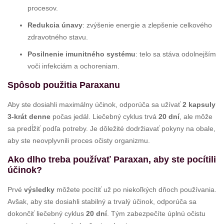
procesov.
Redukcia únavy
: zvýšenie energie a zlepšenie celkového
zdravotného stavu.
Posilnenie imunitného systému
: telo sa stáva odolnejším
voči infekciám a ochoreniam.
Spôsob použitia Paraxanu
Aby ste dosiahli maximálny účinok, odporúča sa užívať
2 kapsuly
3-krát denne
počas jedál. Liečebný cyklus trvá
20 dní
, ale môže
sa predĺžiť podľa potreby. Je dôležité dodržiavať pokyny na obale,
aby ste neovplyvnili proces očisty organizmu.
Ako dlho treba používať Paraxan, aby ste pocítili
účinok?
Prvé
výsledky
môžete pocítiť už po niekoľkých dňoch používania.
Avšak, aby ste dosiahli stabilný a trvalý účinok, odporúča sa
dokončiť liečebný cyklus
20 dní
. Tým zabezpečíte úplnú očistu