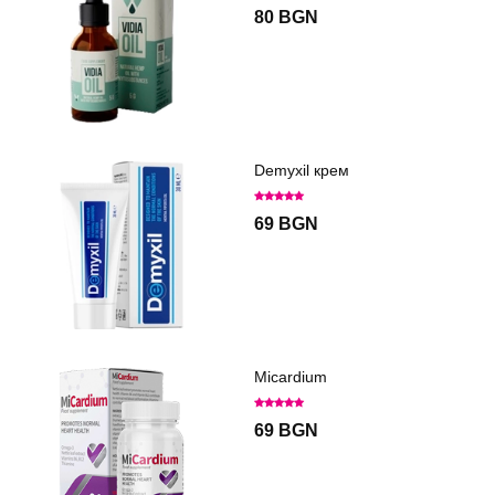
80 BGN
Demyxil крем
69 BGN
Micardium
69 BGN