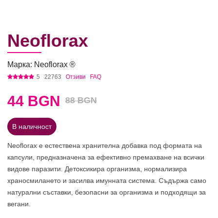
Neoflorax
Марка: Neoflorax ®
5
22763
Отзиви
FAQ
44
BGN
88 BGN
В наличност
Neoflorax е естествена хранителна добавка под формата на
капсули, предназначена за ефективно премахване на всички
видове паразити. Детоксикира организма, нормализира
храносмилането и засилва имунната система. Съдържа само
натурални съставки, безопасни за организма и подходящи за
вегани.