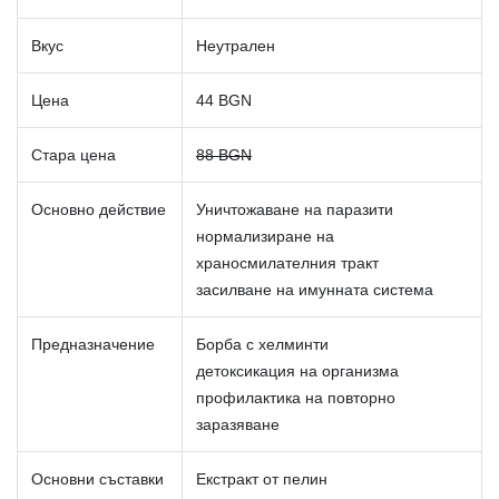
Вкус
Неутрален
Цена
44 BGN
Стара цена
88 BGN
Основно действие
Уничтожаване на паразити
нормализиране на
храносмилателния тракт
засилване на имунната система
Предназначение
Борба с хелминти
детоксикация на организма
профилактика на повторно
заразяване
Основни съставки
Екстракт от пелин