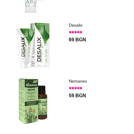
Desalix
69 BGN
Nemanex
59 BGN