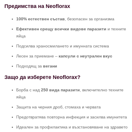
Предимства на Neoflorax
100% естествен състав
, безопасен за организма
Ефективен срещу всички видове паразити
и техните
яйца
Подсилва храносмилането и имунната система
Лесен за приемане –
капсули с неутрален вкус
Подходящ за
вегани
Защо да изберете Neoflorax?
Борба с над
250 вида паразити
, включително техните
яйца
Защита на черния дроб, стомаха и червата
Предотвратява повторна инфекция и засилва имунитета
Идеален за профилактика и възстановяване на здравето