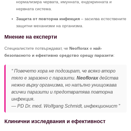
нормализира червата, имунната, ендокринната и
нервната система.
Защита от повторна инфекция
– засилва естествените
защитни механизми на организма.
Мнение на експерти
Специалистите потвърждават, че
Neoflorax
е
най-
безопасното и ефективно средство срещу паразити
:
Повечето хора не подозират, че всяко второ
тяло е заразено с паразити.
Neoflorax
действа
нежно върху организма, но напълно унищожава
всички паразити и предотвратява повторна
инфекция.
— PD Dr. med. Wolfgang Schmidt, инфекционист
Клинични изследвания и ефективност