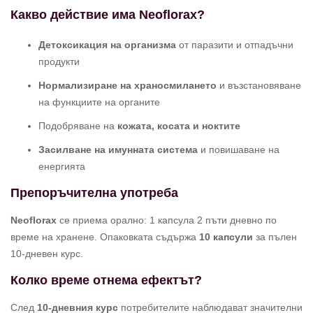
Какво действие има Neoflorax?
Детоксикация на организма
от паразити и отпадъчни
продукти
Нормализиране на храносмилането
и възстановяване
на функциите на органите
Подобряване на
кожата, косата и ноктите
Засилване на имунната система
и повишаване на
енергията
Препоръчителна употреба
Neoflorax
се приема орално: 1 капсула 2 пъти дневно по
време на хранене. Опаковката съдържа
10 капсули
за пълен
10-дневен курс.
Колко време отнема ефектът?
След
10-дневния курс
потребителите наблюдават значителни