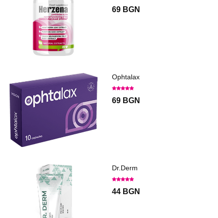
69 BGN
Ophtalax
69 BGN
Dr.Derm
44 BGN