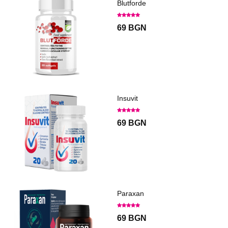
Blutforde
69 BGN
Insuvit
69 BGN
Paraxan
69 BGN