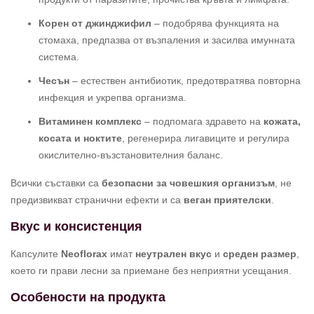
Корен от джинджифил
– подобрява функцията на
стомаха, предпазва от възпаления и засилва имунната
система.
Чесън
– естествен антибиотик, предотвратява повторна
инфекция и укрепва организма.
Витаминен комплекс
– подпомага здравето на
кожата,
косата и ноктите
, регенерира лигавиците и регулира
окислително-възстановителния баланс.
Всички съставки са
безопасни за човешкия организъм
, не
предизвикват странични ефекти и са
веган приятелски
.
Вкус и консистенция
Капсулите
Neoflorax
имат
неутрален вкус
и
среден размер
,
което ги прави лесни за приемане без неприятни усещания.
Особености на продукта