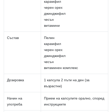
карамфил
черен орех
джинджифил
чесън
витамини
Състав
Пелин
карамфил
черен орех
джинджифил
чесън
витаминен комплекс
Дозировка
1 капсула 2 пъти на ден (за
възрастни)
Начин на
Прием на капсулите орално, според
употреба
инструкциите