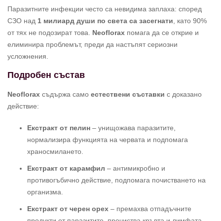
Паразитните инфекции често са невидима заплаха: според
СЗО над
1 милиард души по света са засегнати
, като 90%
от тях не подозират това.
Neoflorax
помага да се открие и
елиминира проблемът, преди да настъпят сериозни
усложнения.
Подробен състав
Neoflorax
съдържа само
естествени съставки
с доказано
действие:
Екстракт от пелин
– унищожава паразитите,
нормализира функцията на червата и подпомага
храносмилането.
Екстракт от карамфил
– антимикробно и
противогъбично действие, подпомага почистването на
организма.
Екстракт от черен орех
– премахва отпадъчните
продукти от паразитите, прочиства кръвта и лимфата.