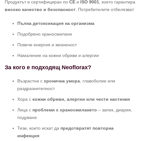
Продуктът е сертифициран по
CE
и
ISO 9001
, което гарантира
високо качество и безопасност
. Потребителите отбелязват:
Пълна детоксикация на организма
Подобрено храносмилане
Повече енергия и жизненост
Намаление на кожни обриви и алергии
За кого е подходящ Neoflorax?
Възрастни с
хронична умора
, главоболие или
раздразнителност
Хора с
кожни обриви, алергии или чести настинки
Лица с
проблеми с храносмилането
– запек, диария,
подуване
Тези, които искат да
предотвратят повторна
инфекция