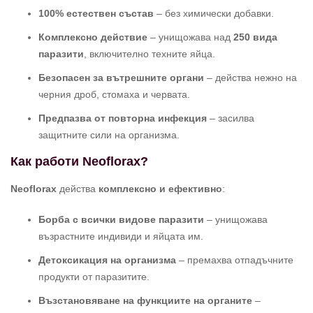
100% естествен състав
– без химически добавки.
Комплексно действие
– унищожава над
250 вида
паразити
, включително техните яйца.
Безопасен за вътрешните органи
– действа нежно на
черния дроб, стомаха и червата.
Предпазва от повторна инфекция
– засилва
защитните сили на организма.
Как работи Neoflorax?
Neoflorax
действа
комплексно и ефективно
:
Борба с всички видове паразити
– унищожава
възрастните индивиди и яйцата им.
Детоксикация на организма
– премахва отпадъчните
продукти от паразитите.
Възстановяване на функциите на органите
–