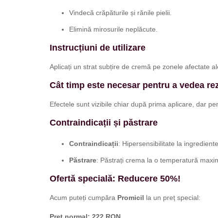
Vindecă crăpăturile și rănile pielii.
Elimină mirosurile neplăcute.
Instrucțiuni de utilizare
Aplicați un strat subțire de cremă pe zonele afectate ale
Cât timp este necesar pentru a vedea rez
Efectele sunt vizibile chiar după prima aplicare, dar 
Contraindicații și păstrare
Contraindicații
: Hipersensibilitate la ingredient
Păstrare
: Păstrați crema la o temperatură max
Ofertă specială: Reducere 50%!
Acum puteți cumpăra
Promicil
la un preț special:
Preț normal: 222 RON