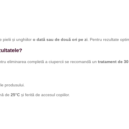
 pielii și unghiilor
o dată sau de două ori pe zi
. Pentru rezultate optim
ultatele?
pentru eliminarea completă a ciupercii se recomandă un
tratament de 30 
ele produsului.
imă de
25°C
și ferită de accesul copiilor.