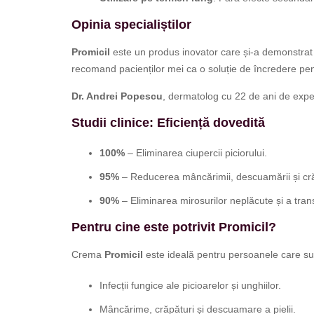
Opinia specialiștilor
Promicil
este un produs inovator care și-a demonstrat ef
recomand pacienților mei ca o soluție de încredere pentru
Dr. Andrei Popescu
, dermatolog cu 22 de ani de expe
Studii clinice: Eficiență dovedită
100%
– Eliminarea ciupercii piciorului.
95%
– Reducerea mâncărimii, descuamării și cră
90%
– Eliminarea mirosurilor neplăcute și a trans
Pentru cine este potrivit Promicil?
Crema
Promicil
este ideală pentru persoanele care su
Infecții fungice ale picioarelor și unghiilor.
Mâncărime, crăpături și descuamare a pielii.