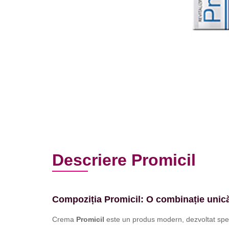
Descriere Promicil
Compoziția Promicil: O combinație unică
Crema
Promicil
este un produs modern, dezvoltat speci