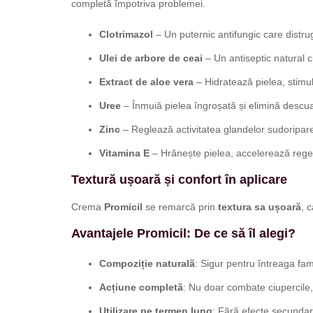
completă împotriva problemei.
Clotrimazol
– Un puternic antifungic care distru
Ulei de arbore de ceai
– Un antiseptic natural cu
Extract de aloe vera
– Hidratează pielea, stimul
Uree
– Înmuiă pielea îngroșată și elimină descua
Zinc
– Reglează activitatea glandelor sudoripare
Vitamina E
– Hrănește pielea, accelerează regen
Textură ușoară și confort în aplicare
Crema
Promicil
se remarcă prin
textura sa ușoară
, 
Avantajele Promicil: De ce să îl alegi?
Compoziție naturală
: Sigur pentru întreaga fami
Acțiune completă
: Nu doar combate ciupercile, 
Utilizare pe termen lung
: Fără efecte secundare