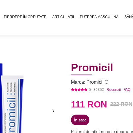
PIERDERE ÎN GREUTATE
ARTICULAȚII
PUTEREA MASCULINĂ
SĂN
Promicil
Marca: Promicil ®
5
36352
Recenzii
FAQ
111
RON
222 RON
În stoc
Piciorul de atlet nu este doar o 