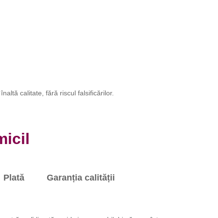
ltă calitate, fără riscul falsificărilor.
icil
Plată
Garanția calității