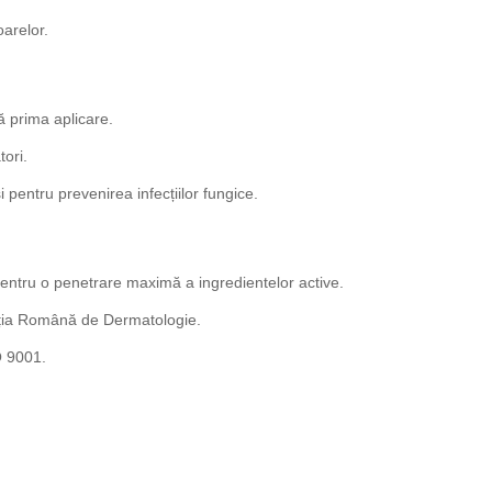
oarelor.
pă prima aplicare.
tori.
și pentru prevenirea infecțiilor fungice.
entru o penetrare maximă a ingredientelor active.
ația Română de Dermatologie.
O 9001.