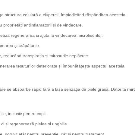
ge structura celulară a ciupercii, împiedicând răspândirea acesteia.
 proprietăți antiinflamatorii și de vindecare.
ează regenerarea și ajută la vindecarea microfisurilor.
marea și crăpăturile.
, reducând transpirația și mirosurile neplăcute.
erarea țesuturilor deteriorate și îmbunătățește aspectul acesteia.
care se absoarbe rapid fără a lăsa senzația de piele grasă. Datorită
mir
lie, inclusiv pentru copii.
ci și regenerează pielea și unghiile.
, potrivit atât pentru prevenție, cât și pentru tratament.