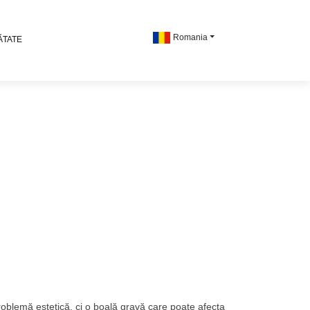
Romania
ĂTATE
problemă estetică, ci o boală gravă care poate afecta