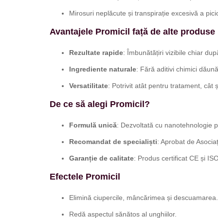
Mirosuri neplăcute și transpirație excesivă a pici
Avantajele Promicil față de alte produse
Rezultate rapide
: Îmbunătățiri vizibile chiar du
Ingrediente naturale
: Fără aditivi chimici dăună
Versatilitate
: Potrivit atât pentru tratament, cât 
De ce să alegi Promicil?
Formulă unică
: Dezvoltată cu nanotehnologie p
Recomandat de specialiști
: Aprobat de Asoci
Garanție de calitate
: Produs certificat CE și IS
Efectele Promicil
Elimină ciupercile, mâncărimea și descuamarea.
Redă aspectul sănătos al unghiilor.