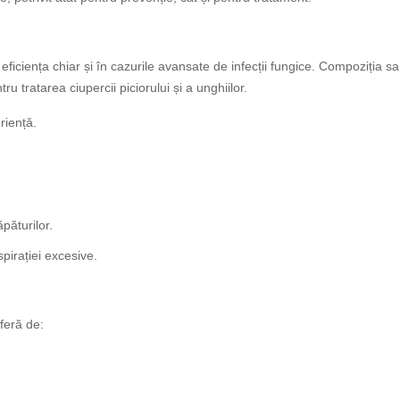
iciența chiar și în cazurile avansate de infecții fungice. Compoziția sa n
 tratarea ciupercii piciorului și a unghiilor.
riență.
păturilor.
pirației excesive.
feră de: