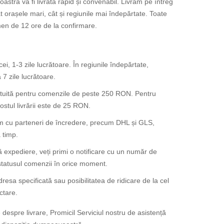
ă va fi livrată rapid și convenabil. Livrăm pe întreg
t orașele mari, cât și regiunile mai îndepărtate. Toate
en de 12 ore de la confirmare.
ei, 1-3 zile lucrătoare. În regiunile îndepărtate,
 7 zile lucrătoare.
atuită pentru comenzile de peste 250 RON. Pentru
tul livrării este de 25 RON.
 cu parteneri de încredere, precum DHL și GLS,
 timp.
expediere, veți primi o notificare cu un număr de
 statusul comenzii în orice moment.
dresa specificată sau posibilitatea de ridicare de la cel
ctare.
 despre livrare, Promicil Serviciul nostru de asistență