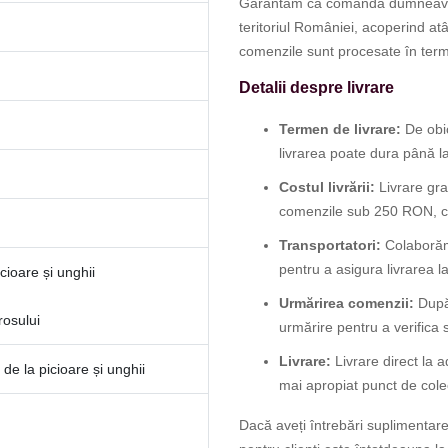
Garantăm că comanda dumneavoastr
teritoriul României, acoperind atâ
comenzile sunt procesate în term
Detalii despre livrare
Termen de livrare:
De obic
livrarea poate dura până la
Costul livrării:
Livrare gr
comenzile sub 250 RON, cos
Transportatori:
Colaborăm
pentru a asigura livrarea la
cioare și unghii
Urmărirea comenzii:
După 
rosului
urmărire pentru a verifica
Livrare:
Livrare direct la a
 de la picioare și unghii
mai apropiat punct de cole
Dacă aveți întrebări suplimentare