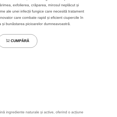
cărimea, exfolierea, crăparea, mirosul neplăcut și
e ale unei infecții fungice care necesită tratament
novator care combate rapid și eficient ciupercile în
ea și bunăstarea picioarelor dumneavoastră.
CUMPĂRĂ
ă ingrediente naturale și active, oferind o acțiune