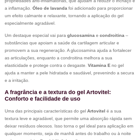
propriedades anti-inflamatórias, que ajudam a reduzir o inchaço e
a inflamação.
Óleo de lavanda
foi adicionado para proporcionar
um efeito calmante e relaxante, tornando a aplicação do gel
especialmente agradável.
Um destaque especial vai para
glucosamina
e
condroitina
–
substâncias que apoiam a saúde da cartilagem articular e
promovem a sua regeneração. A glucosamina ajuda a fortalecer
as articulações, enquanto a condroitina melhora a sua
elasticidade e protege contra o desgaste.
Vitamina E
no gel
ajuda a manter a pele hidratada e saudável, prevenindo a secura
e a irritação.
A fragrância e a textura do gel Artovitel:
Conforto e facilidade de uso
Uma das principais características do gel
Artovitel
é a sua
textura leve e agradável, que permite uma absorção rápida sem
deixar resíduos oleosos. Isso torna o gel ideal para aplicação em
qualquer momento, seja de manhã antes do trabalho ou à noite