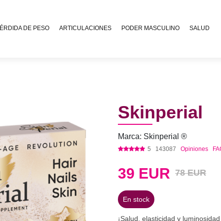
ÉRDIDA DE PESO
ARTICULACIONES
PODER MASCULINO
SALUD
Skinperial
Marca: Skinperial ®
5
143087
Opiniones
FA
39
EUR
78 EUR
En stock
¡Salud, elasticidad y luminosidad 