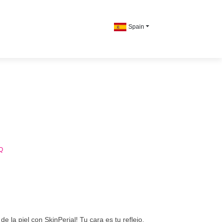
Spain
Q
de la piel con SkinPerial! Tu cara es tu reflejo.