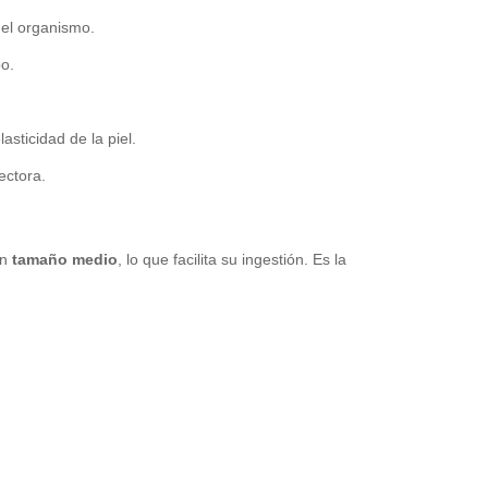
del organismo.
bo.
asticidad de la piel.
ectora.
un
tamaño medio
, lo que facilita su ingestión. Es la