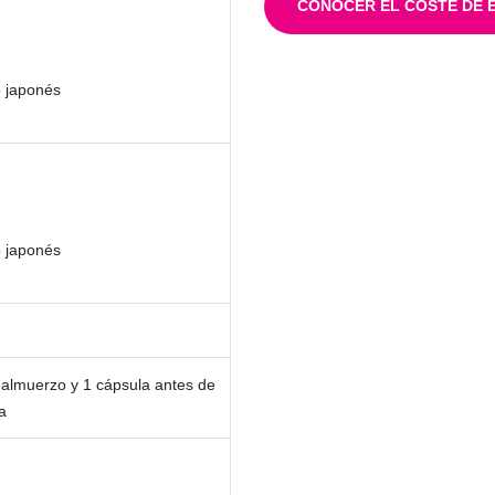
CONOCER EL COSTE DE 
o japonés
o japonés
 almuerzo y 1 cápsula antes de
a