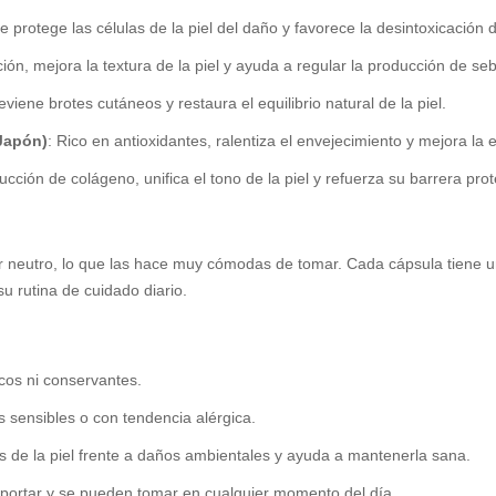
e protege las células de la piel del daño y favorece la desintoxicación 
ión, mejora la textura de la piel y ayuda a regular la producción de se
previene brotes cutáneos y restaura el equilibrio natural de la piel.
Japón)
: Rico en antioxidantes, ralentiza el envejecimiento y mejora la el
ucción de colágeno, unifica el tono de la piel y refuerza su barrera prot
 neutro, lo que las hace muy cómodas de tomar. Cada cápsula tiene 
su rutina de cuidado diario.
ticos ni conservantes.
es sensibles o con tendencia alérgica.
as de la piel frente a daños ambientales y ayuda a mantenerla sana.
nsportar y se pueden tomar en cualquier momento del día.