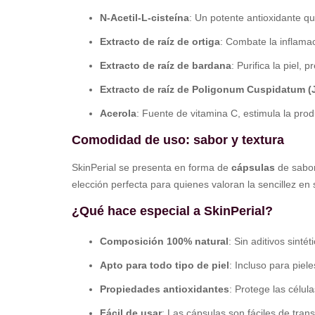
N-Acetil-L-cisteína
: Un potente antioxidante qu
Extracto de raíz de ortiga
: Combate la inflamac
Extracto de raíz de bardana
: Purifica la piel, 
Extracto de raíz de Poligonum Cuspidatum (
Acerola
: Fuente de vitamina C, estimula la prod
Comodidad de uso: sabor y textura
SkinPerial se presenta en forma de
cápsulas
de sabor
elección perfecta para quienes valoran la sencillez en 
¿Qué hace especial a SkinPerial?
Composición 100% natural
: Sin aditivos sinté
Apto para todo tipo de piel
: Incluso para piel
Propiedades antioxidantes
: Protege las célul
Fácil de usar
: Las cápsulas son fáciles de tra