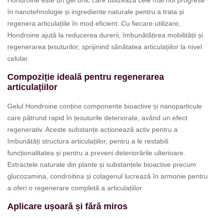
în nanotehnologie și ingrediente naturale pentru a trata și
regenera articulațiile în mod eficient. Cu fiecare utilizare,
Hondroine ajută la reducerea durerii, îmbunătățirea mobilității și
regenerarea țesuturilor, sprijinind sănătatea articulațiilor la nivel
celular.
Compoziție ideală pentru regenerarea
articulațiilor
Gelul Hondroine conține componente bioactive și nanoparticule
care pătrund rapid în țesuturile deteriorate, având un efect
regenerativ. Aceste substanțe acționează activ pentru a
îmbunătăți structura articulațiilor, pentru a le restabili
funcționalitatea și pentru a preveni deteriorările ulterioare.
Extractele naturale din plante și substanțele bioactive precum
glucozamina, condroitina și colagenul lucrează în armonie pentru
a oferi o regenerare completă a articulațiilor.
Aplicare ușoară și fără miros