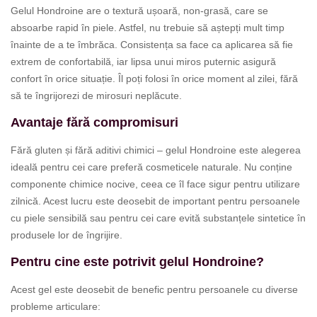
Gelul Hondroine are o textură ușoară, non-grasă, care se
absoarbe rapid în piele. Astfel, nu trebuie să aștepți mult timp
înainte de a te îmbrăca. Consistența sa face ca aplicarea să fie
extrem de confortabilă, iar lipsa unui miros puternic asigură
confort în orice situație. Îl poți folosi în orice moment al zilei, fără
să te îngrijorezi de mirosuri neplăcute.
Avantaje fără compromisuri
Fără gluten și fără aditivi chimici – gelul Hondroine este alegerea
ideală pentru cei care preferă cosmeticele naturale. Nu conține
componente chimice nocive, ceea ce îl face sigur pentru utilizare
zilnică. Acest lucru este deosebit de important pentru persoanele
cu piele sensibilă sau pentru cei care evită substanțele sintetice în
produsele lor de îngrijire.
Pentru cine este potrivit gelul Hondroine?
Acest gel este deosebit de benefic pentru persoanele cu diverse
probleme articulare: