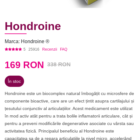
Hondroine
Marca: Hondroine ®
5
25916
Recenzii
FAQ
169
RON
338 RON
În stoc
Hondroine este un biocomplex natural îmbogățit cu microsfere de
componente bioactive, care are un efect țintit asupra cartilajului și
țesutului conjunctiv al articulațiilor. Acest medicament este utilizat
în mod activ atât pentru a trata bolile inflamatorii articulare, cât și
pentru a preveni modificările degenerative asociate cu vârsta sau
activitatea fizică. Principalul beneficiu al Hondroine este
capacitatea sa de a repara articulațiile la nivel micro, accelerând