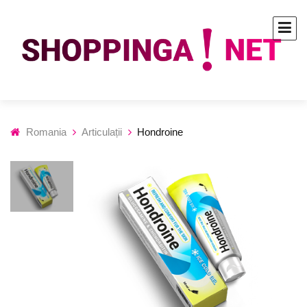
Romania
Articulații
Hondroine