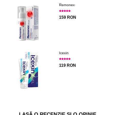
Remonex
159 RON
Icexin
119 RON
LASĂ O RECENZIE ȘI O OPINIE