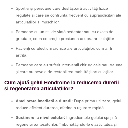
Sportivi și persoane care desfășoară activități fizice
regulate și care se confruntă frecvent cu suprasolicitări ale
articulațiilor și mușchilor.
Persoane cu un stil de viață sedentar sau cu exces de
greutate, ceea ce crește presiunea asupra articulațiilor.
Pacienți cu afecțiuni cronice ale articulațiilor, cum ar fi
artrita.
Persoane care au suferit intervenții chirurgicale sau traume
și care au nevoie de restabilirea mobilității articulațiilor.
Cum ajută gelul Hondroine la reducerea durerii
și regenerarea articulațiilor?
Ameliorare imediată a durerii:
După prima utilizare, gelul
reduce eficient durerea, oferind o ușurare rapidă.
Susținere la nivel celular:
Ingredientele gelului sprijină
regenerarea țesuturilor, îmbunătățindu-le elasticitatea și