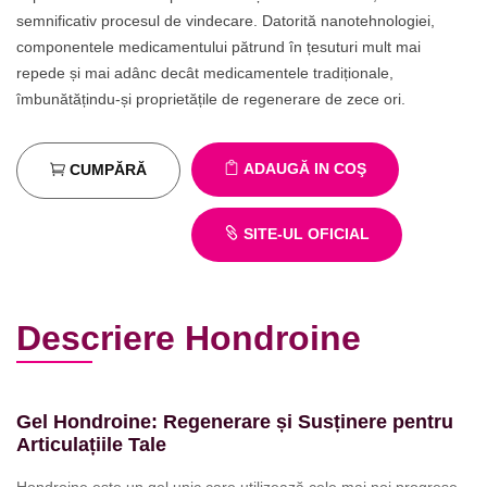
semnificativ procesul de vindecare. Datorită nanotehnologiei,
componentele medicamentului pătrund în țesuturi mult mai
repede și mai adânc decât medicamentele tradiționale,
îmbunătățindu-și proprietățile de regenerare de zece ori.
ADAUGĂ IN COŞ
CUMPĂRĂ
SITE-UL OFICIAL
Descriere Hondroine
Gel Hondroine: Regenerare și Susținere pentru
Articulațiile Tale
Hondroine este un gel unic care utilizează cele mai noi progrese