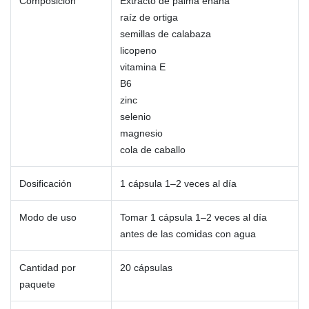
Composición
Extracto de palma enana
raíz de ortiga
semillas de calabaza
licopeno
vitamina E
B6
zinc
selenio
magnesio
cola de caballo
Dosificación
1 cápsula 1–2 veces al día
Modo de uso
Tomar 1 cápsula 1–2 veces al día
antes de las comidas con agua
Cantidad por
20 cápsulas
paquete