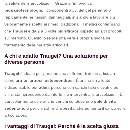
la salute delle articolazioni. Grazie all'innovativa
bionanotecnologia
, i componenti attivi del gel penetrano
rapidamente nei tessuti danneggiati, iniziando a lavorare più
velocemente rispetto ai rimedi tradizionali. I medici confermano
che
Traugel
è da 2 a 3 volte più efficace rispetto ad altri prodotti
sul mercato. Questo lo rende una vera e propria svolta nel
trattamento delle malattie articolari.
A chi è adatto Traugel? Una soluzione per
diverse persone
Traugel
è ideale per persone che soffrono di dolori articolari,
come
artrite
,
artrosi
,
osteocondrosi
. È anche un alleato
indispensabile per
atleti
, persone con carichi fisici elevati o per
chi si sta riprendendo da infortuni o interventi alle articolazioni. È
particolarmente utile anche per chi conduce uno
stile di vita
sedentario
o per chi soffre di
obesità
, che aumenta il carico sulle
articolazioni.
I vantaggi di Traugel: Perché è la scelta giusta