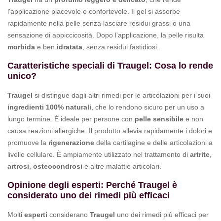
l'applicazione piacevole e confortevole. Il gel si assorbe
rapidamente nella pelle senza lasciare residui grassi o una
sensazione di appiccicosità. Dopo l'applicazione, la pelle risulta
morbida
e ben
idratata
, senza residui fastidiosi.
Caratteristiche speciali di Traugel: Cosa lo rende
unico?
Traugel
si distingue dagli altri rimedi per le articolazioni per i suoi
ingredienti 100% naturali
, che lo rendono sicuro per un uso a
lungo termine. È ideale per persone con
pelle sensibile
e non
causa reazioni allergiche. Il prodotto allevia rapidamente i dolori e
promuove la
rigenerazione
della cartilagine e delle articolazioni a
livello cellulare. È ampiamente utilizzato nel trattamento di
artrite
,
artrosi
,
osteocondrosi
e altre malattie articolari.
Opinione degli esperti: Perché Traugel è
considerato uno dei rimedi più efficaci
Molti
esperti
considerano
Traugel
uno dei rimedi più efficaci per