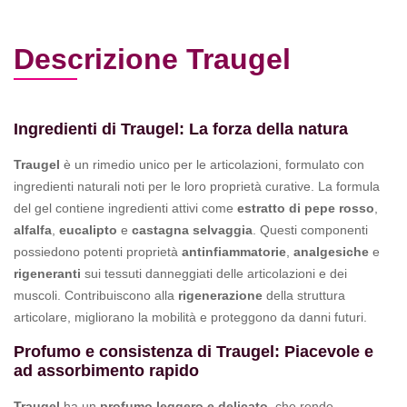
Descrizione Traugel
Ingredienti di Traugel: La forza della natura
Traugel
è un rimedio unico per le articolazioni, formulato con
ingredienti naturali noti per le loro proprietà curative. La formula
del gel contiene ingredienti attivi come
estratto di pepe rosso
,
alfalfa
,
eucalipto
e
castagna selvaggia
. Questi componenti
possiedono potenti proprietà
antinfiammatorie
,
analgesiche
e
rigeneranti
sui tessuti danneggiati delle articolazioni e dei
muscoli. Contribuiscono alla
rigenerazione
della struttura
articolare, migliorano la mobilità e proteggono da danni futuri.
Profumo e consistenza di Traugel: Piacevole e
ad assorbimento rapido
Traugel
ha un
profumo leggero e delicato
, che rende