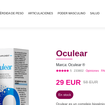
ÉRDIDA DE PESO
ARTICULACIONES
PODER MASCULINO
SALUD
Oculear
Marca: Oculear ®
5
233802
Opiniones
FA
29
EUR
58 EUR
En stock
Oculear es un complejo biogénic