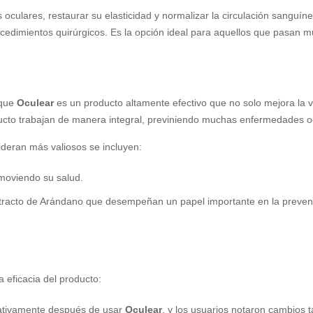
s oculares, restaurar su elasticidad y normalizar la circulación sanguí
ocedimientos quirúrgicos. Es la opción ideal para aquellos que pasan m
 que
Oculear
es un producto altamente efectivo que no solo mejora la vis
oducto trabajan de manera integral, previniendo muchas enfermedades 
deran más valiosos se incluyen:
omoviendo su salud.
xtracto de Arándano que desempeñan un papel importante en la prevenc
a eficacia del producto:
icativamente después de usar
Oculear
, y los usuarios notaron cambios t