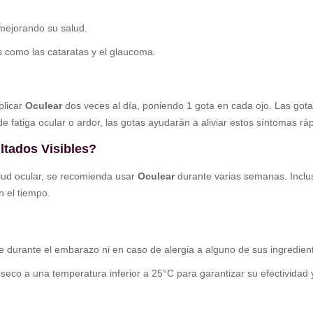
 mejorando su salud.
s como las cataratas y el glaucoma.
plicar
Oculear
dos veces al día, poniendo 1 gota en cada ojo. Las got
s de fatiga ocular o ardor, las gotas ayudarán a aliviar estos síntomas r
ltados Visibles?
salud ocular, se recomienda usar
Oculear
durante varias semanas. Inclus
n el tiempo.
e durante el embarazo ni en caso de alergia a alguno de sus ingredien
eco a una temperatura inferior a 25°C para garantizar su efectividad 