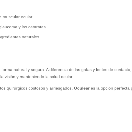
.
n muscular ocular.
laucoma y las cataratas.
ngredientes naturales.
e forma natural y segura. A diferencia de las gafas y lentes de contacto
a visión y manteniendo la salud ocular.
ntos quirúrgicos costosos y arriesgados,
Oculear
es la opción perfecta p