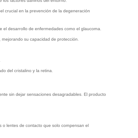
e los factores dañinos del entorno.
l crucial en la prevención de la degeneración
iene el desarrollo de enfermedades como el glaucoma.
es, mejorando su capacidad de protección.
.
o del cristalino y la retina.
mente sin dejar sensaciones desagradables. El producto
fas o lentes de contacto que solo compensan el