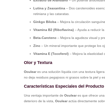
Extracto de Arándano
– Un potente antioxidante
Lutina y Zeaxantina
– Dos carotenoides esenci
retiniana y las cataratas.
Ginkgo Biloba
– Mejora la circulación sanguíne
Vitamina B2 (Riboflavina)
– Ayuda a reducir la
Beta-Caroteno
– Mejora la agudeza visual y pr
Zinc
– Un mineral importante que protege los ojo
Vitamina E (Tocoferol)
– Mejora la elasticidad d
Olor y Textura
Oculear
es una solución líquida con una textura liger
no deja residuos pegajosos ni grasos sobre la piel y es
Características Especiales del Producto
Una ventaja importante de
Oculear
es que ofrece una s
deterioro de la vista,
Oculear
actúa directamente sobre