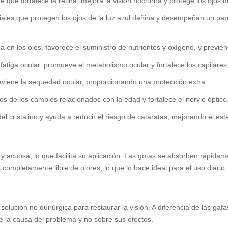
 que fortalece la retina, mejora la visión nocturna y protege los ojos d
ales que protegen los ojos de la luz azul dañina y desempeñan un pape
a en los ojos, favorece el suministro de nutrientes y oxígeno, y prev
 fatiga ocular, promueve el metabolismo ocular y fortalece los capilar
eviene la sequedad ocular, proporcionando una protección extra.
s de los cambios relacionados con la edad y fortalece el nervio óptico
el cristalino y ayuda a reducir el riesgo de cataratas, mejorando el estad
a y acuosa, lo que facilita su aplicación. Las gotas se absorben rápida
 completamente libre de olores, lo que lo hace ideal para el uso diario.
olución no quirúrgica para restaurar la visión. A diferencia de las ga
 la causa del problema y no sobre sus efectos.