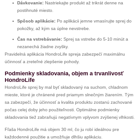
Dávkovanie:
Nastriekajte produkt až trikrát denne na
postihnuté miesto.
Spôsob aplikácie:
Po aplikácii jemne vmasírujte sprej do
pokožky, až kým sa úplne nevstrebe.
Čas na vstrebávanie:
Sprej sa vstrebe do 5-10 minút a
nezanechá žiadne zvyšky.
Pravidelná aplikácia HondroLife spreja zabezpečí maximálnu
účinnosť a zreteľné zlepšenie pohody.
Podmienky skladovania, objem a trvanlivosť
HondroLife
HondroLife sprej by mal byť skladovaný na suchom, chladnom
mieste, ktoré je chránené pred priamym slnečným žiarením. Tým
sa zabezpečí, že účinnosť a kvalita produktu zostanú zachované
počas celej doby jeho použiteľnosti. Optimálne podmienky
skladovania tiež zabraňujú negatívnym vplyvom zvýšenej vlhkosti.
Fľaša HondroLife má objem 30 ml, čo ju robí ideálnou pre
každodenné použitie a umožňuje dlhšiu aplikáciu.