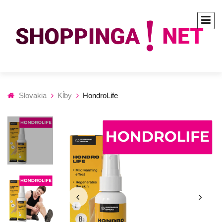
Slovakia
Kĺby
HondroLife