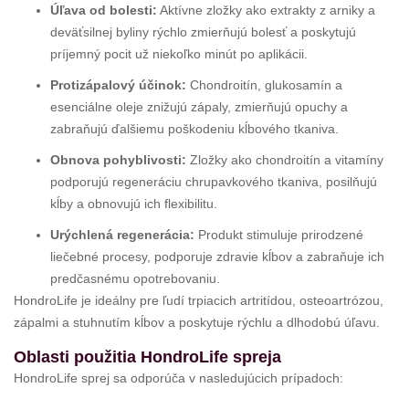
Úľava od bolesti:
Aktívne zložky ako extrakty z arniky a
deväťsilnej byliny rýchlo zmierňujú bolesť a poskytujú
príjemný pocit už niekoľko minút po aplikácii.
Protizápalový účinok:
Chondroitín, glukosamín a
esenciálne oleje znižujú zápaly, zmierňujú opuchy a
zabraňujú ďalšiemu poškodeniu kĺbového tkaniva.
Obnova pohyblivosti:
Zložky ako chondroitín a vitamíny
podporujú regeneráciu chrupavkového tkaniva, posilňujú
kĺby a obnovujú ich flexibilitu.
Urýchlená regenerácia:
Produkt stimuluje prirodzené
liečebné procesy, podporuje zdravie kĺbov a zabraňuje ich
predčasnému opotrebovaniu.
HondroLife je ideálny pre ľudí trpiacich artritídou, osteoartrózou,
zápalmi a stuhnutím kĺbov a poskytuje rýchlu a dlhodobú úľavu.
Oblasti použitia HondroLife spreja
HondroLife sprej sa odporúča v nasledujúcich prípadoch: