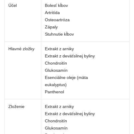
Účel
Bolesť kĺbov
Artritída
Osteoartróza
Zápaly
Stuhnutie kĺbov
Hlavné zložky
Extrakt z arniky
Extrakt z deväťsilnej byliny
Chondroitín
Glukosamín
Esenciálne oleje (mäta
eukalyptus)
Panthenol
Zloženie
Extrakt z arniky
Extrakt z deväťsilnej byliny
Chondroitín
Glukosamín