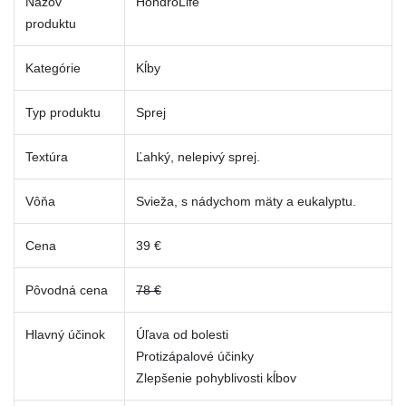
Názov
HondroLife
produktu
Kategórie
Kĺby
Typ produktu
Sprej
Textúra
Ľahký, nelepivý sprej.
Vôňa
Svieža, s nádychom mäty a eukalyptu.
Cena
39 €
Pôvodná cena
78 €
Hlavný účinok
Úľava od bolesti
Protizápalové účinky
Zlepšenie pohyblivosti kĺbov