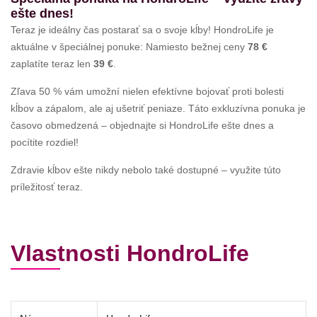
ešte dnes!
Teraz je ideálny čas postarať sa o svoje kĺby! HondroLife je
aktuálne v špeciálnej ponuke: Namiesto bežnej ceny
78 €
zaplatíte teraz len
39 €
.
Zľava 50 % vám umožní nielen efektívne bojovať proti bolesti
kĺbov a zápalom, ale aj ušetriť peniaze. Táto exkluzívna ponuka je
časovo obmedzená – objednajte si HondroLife ešte dnes a
pocítite rozdiel!
Zdravie kĺbov ešte nikdy nebolo také dostupné – využite túto
príležitosť teraz.
Vlastnosti HondroLife