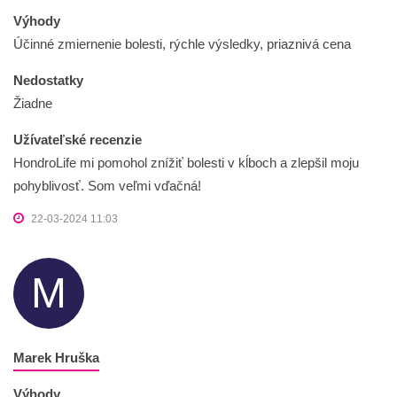
Výhody
Účinné zmiernenie bolesti, rýchle výsledky, priaznivá cena
Nedostatky
Žiadne
Užívateľské recenzie
HondroLife mi pomohol znížiť bolesti v kĺboch a zlepšil moju
pohyblivosť. Som veľmi vďačná!
22-03-2024 11:03
M
Marek Hruška
Výhody