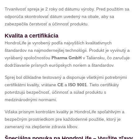
Trvanlivosť spreja je 2 roky od dátumu výroby. Pred použitím sa
odporúča skontrolovať dátum uvedený na obale, aby sa
zabezpečila čerstvosť a účinnosť produktu.
Kvalita a certifikácia
HondroLife je vyrobený podľa najvyšších kvalitativnych
štandardov na najmodernejšej technológii. Produkt je vyvinutý a
vyrábaný spoločnosťou
Pharma GmbH
v Taliansku, čo zaručuje
dodržiavanie prísnych európskych noriem a štandardov.
Sprej bol dôkladne testovaný a disponuje všetkými potrebnými
certifikátmi kvality, vrátane
CE
a
ISO 9001
. Tieto certifikáty
potvrdzujú bezpečnosť, účinnosť a súlad produktu s
medzinárodnými normami.
Vďaka prísnym kontrolám kvality je HondroLife spoľahlivým a
bezpečným prostriedkom pre každodenné použitie, ktorý je
zameraný na zlepšenie zdravia kĺbov.
Špeciálna ponuka na HondroLife – Využite zľavy