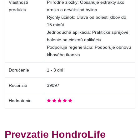
Vlastnosti
Prírodné zložky: Obsahuje extrakty ako
produktu
arnika a deväťsilná bylina
Rýchly účinok: Úľava od bolesti kĺbov do
15 minút
Jednoduchá aplikácia: Praktické sprejové
balenie na cielenú aplikáciu
Podporuje regeneráciu: Podporuje obnovu
kĺbového tkaniva
Doručenie
1 - 3 dni
Recenzie
39097
Hodnotenie
Prevzatie HondroLife