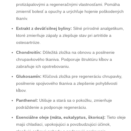
protizápalovými a regeneračnými vlastnosťami. Pomáha
zmierniť bolesť a opuchy a urýchľuje hojenie poškodených
tkanív.
Extrakt z deväťsilnej byliny:
Silné prírodné analgetikum,
ktoré zmierňuje zápaly a zlepšuje stav pri artritíde a
osteoartróze.
Chondroitín:
Dôležitá zložka na obnovu a posilnenie
chrupavkového tkaniva. Podporuje štruktúru kĺbov a
zabraňuje ich opotrebovaniu.
Glukosamín:
Kľúčová zložka pre regeneráciu chrupavky,
posilnenie spojivového tkaniva a zlepšenie pohyblivosti
kĺbov.
Panthenol:
Utišuje a stará sa o pokožku, zmierňuje
podráždenie a podporuje regeneráciu.
Esenciálne oleje (mäta, eukalyptus, škorica):
Tieto oleje
majú chladiaci, upokojujúci a povzbudzujúci účinok,