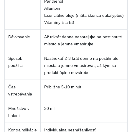
Panthenol
Allantoin
Esenciálne oleje (mäta škorica eukalyptus)
Vitamíny E a B3
Dávkovanie
Až trikrát denne nasprejujte na postihnuté
miesto a jemne vmasírujte.
Spôsob
Nastriekať 2-3 krát denne na postihnuté
použitia
miesta a jemne vmasírovať, až kým sa
produkt úplne nevstrebe.
Čas
Približne 5-10 minút.
vstrebávania
Množstvo v
30 ml
balení
Kontraindikácie
Individuálna neznášanlivosť