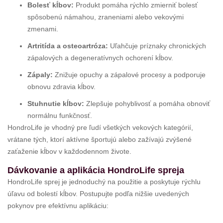
Bolesť kĺbov:
Produkt pomáha rýchlo zmierniť bolesť
spôsobenú námahou, zraneniami alebo vekovými
zmenami.
Artritída a osteoartróza:
Uľahčuje príznaky chronických
zápalových a degeneratívnych ochorení kĺbov.
Zápaly:
Znižuje opuchy a zápalové procesy a podporuje
obnovu zdravia kĺbov.
Stuhnutie kĺbov:
Zlepšuje pohyblivosť a pomáha obnoviť
normálnu funkčnosť.
HondroLife je vhodný pre ľudí všetkých vekových kategórií,
vrátane tých, ktorí aktívne športujú alebo zažívajú zvýšené
zaťaženie kĺbov v každodennom živote.
Dávkovanie a aplikácia HondroLife spreja
HondroLife sprej je jednoduchý na použitie a poskytuje rýchlu
úľavu od bolestí kĺbov. Postupujte podľa nižšie uvedených
pokynov pre efektívnu aplikáciu: