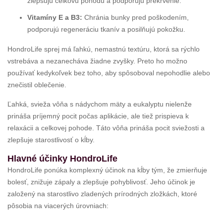
zlepšujú celkovú pohodu a podporujú prekrvenie.
Vitamíny E a B3:
Chránia bunky pred poškodením,
podporujú regeneráciu tkanív a posilňujú pokožku.
HondroLife sprej má ľahkú, nemastnú textúru, ktorá sa rýchlo
vstrebáva a nezanecháva žiadne zvyšky. Preto ho možno
používať kedykoľvek bez toho, aby spôsoboval nepohodlie alebo
znečistil oblečenie.
Ľahká, svieža vôňa s nádychom mäty a eukalyptu nielenže
prináša príjemný pocit počas aplikácie, ale tiež prispieva k
relaxácii a celkovej pohode. Táto vôňa prináša pocit sviežosti a
zlepšuje starostlivosť o kĺby.
Hlavné účinky HondroLife
HondroLife ponúka komplexný účinok na kĺby tým, že zmierňuje
bolesť, znižuje zápaly a zlepšuje pohyblivosť. Jeho účinok je
založený na starostlivo zladených prírodných zložkách, ktoré
pôsobia na viacerých úrovniach: