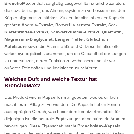
BronchoMax
enthält sorgfältig ausgewählte natürliche Zutaten,
die dazu beitragen, das Atmungssystem zu verbessern und den
Körper allgemein zu stärken. Zu den Inhaltsstoffen der Kapseln
gehören
Acerola-Extrakt
,
Boswellia serrata Extrakt
,
See-
Kiefernrinden-Extrakt
,
Schwarzkümmel-Extrakt
,
Quercetin
,
Magnesium-Bisglycinat
,
Langer Pfeffer
,
Glutathion
,
Apfelsäure
sowie die Vitamine
B3
und
C
. Diese Inhaltsstoffe
wirken synergistisch zusammen, um die Gesundheit der Lungen
zu unterstützen, deren Funktion zu verbessern und sie vor
äußeren Reizstoffen und Infektionen zu schützen.
Welchen Duft und welche Textur hat
BronchoMax?
Das Produkt wird in
Kapselform
angeboten, was es einfach
macht, es im Alltag zu verwenden. Die Kapseln haben keinen
ausgeprägten Geruch, was besonders benutzerfreundlich für
diejenigen ist, die neutrale Ergänzungen ohne störende Aromen
bevorzugen. Diese Eigenschaft macht
BronchoMax
-Kapseln
bequem für die tägliche Anwendung, ohne Unannehmlichkeiten