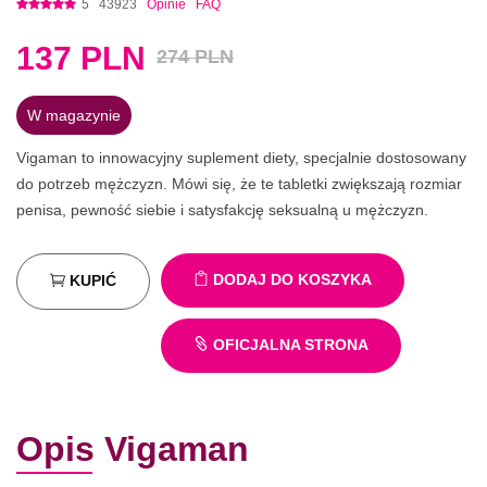
5
43923
Opinie
FAQ
137
PLN
274 PLN
W magazynie
Vigaman to innowacyjny suplement diety, specjalnie dostosowany
do potrzeb mężczyzn. Mówi się, że te tabletki zwiększają rozmiar
penisa, pewność siebie i satysfakcję seksualną u mężczyzn.
DODAJ DO KOSZYKA
KUPIĆ
OFICJALNA STRONA
Opis Vigaman