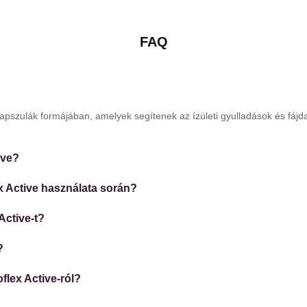
FAQ
a kapszulák formájában, amelyek segítenek az ízületi gyulladások és fá
ive?
x Active használata során?
Active-t?
?
flex Active-ról?