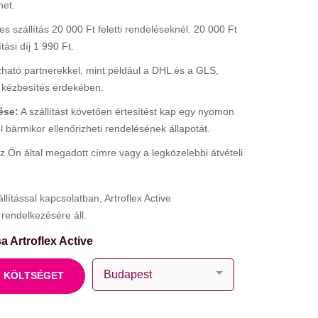
het.
s szállítás 20 000 Ft feletti rendeléseknél. 20 000 Ft
tási díj 1 990 Ft.
ató partnerekkel, mint például a DHL és a GLS,
 kézbesítés érdekében.
ése:
A szállítást követően értesítést kap egy nyomon
 bármikor ellenőrizheti rendelésének állapotát.
z Ön által megadott címre vagy a legközelebbi átvételi
lítással kapcsolatban, Artroflex Active
rendelkezésére áll.
sa Artroflex Active
I KÖLTSÉGET