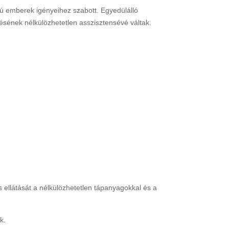
sú emberek igényeihez szabott. Egyedülálló
sének nélkülözhetetlen asszisztensévé váltak.
 ellátását a nélkülözhetetlen tápanyagokkal és a
k.