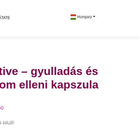
Hungary
ĂTATE
tive – gyulladás és
alom elleni kapszula
AQ
0 HUF