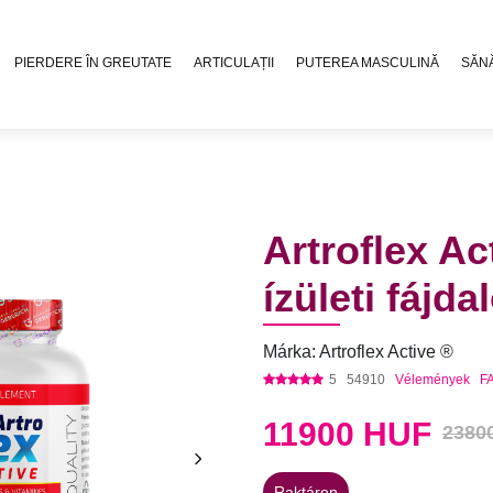
PIERDERE ÎN GREUTATE
ARTICULAȚII
PUTEREA MASCULINĂ
SĂN
Artroflex Ac
ízületi fájd
Márka: Artroflex Active ®
5
54910
Vélemények
F
11900
HUF
2380
Raktáron