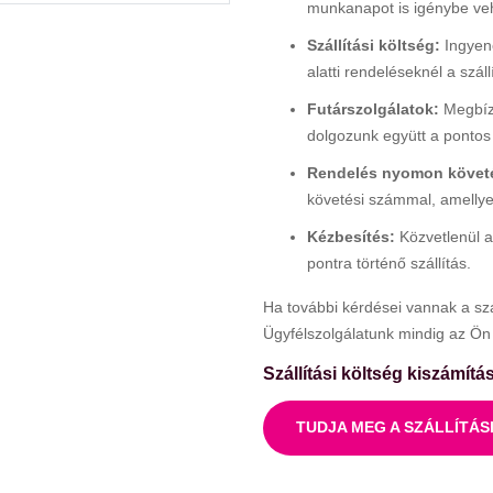
munkanapot is igénybe ve
Szállítási költség:
Ingyene
alatti rendeléseknél a szállí
Futárszolgálatok:
Megbízh
dolgozunk együtt a pontos
Rendelés nyomon követ
követési számmal, amellyel
Kézbesítés:
Közvetlenül a
pontra történő szállítás.
Ha további kérdései vannak a szál
Ügyfélszolgálatunk mindig az Ön 
Szállítási költség kiszámítá
TUDJA MEG A SZÁLLÍTÁS