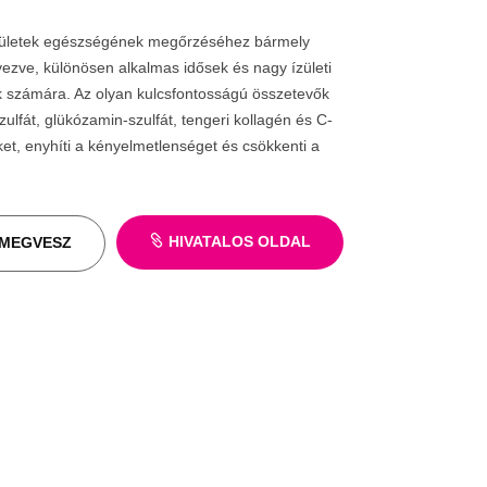
 ízületek egészségének megőrzéséhez bármely
vezve, különösen alkalmas idősek és nagy ízületi
k számára. Az olyan kulcsfontosságú összetevők
zulfát, glükózamin-szulfát, tengeri kollagén és C-
eket, enyhíti a kényelmetlenséget és csökkenti a
HIVATALOS OLDAL
MEGVESZ