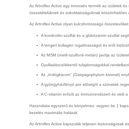
Az Artroflex Active egy innovatív termék az ízületek 
összetételüknek és sokoldalúságuknak köszönhetően az
Az Artroflex Active olyan kulcsfontosságú összetevőke
A kondroitin-szulfát és a glükózamin-szulfát segít
A tengeri kollagén rugalmasságot és erőt biztosí
Az MSM (metil-szulfonil-metán) javítja az ízület
Gyulladáscsökkentő tulajdonságokkal rendelkezik
Az „ördögkarom” (Gaspagophytum kivonat) enyhít
A gyöngyházfényű por elősegíti a szövetek rege
A C-vitamin erősíti az immunrendszert és védi a s
Használata egyszerű és kényelmes: vegyen be 1 kapszul
kezelés maximális hatását.
Az Artroflex Active kapszulák teljesen biztonságosak és