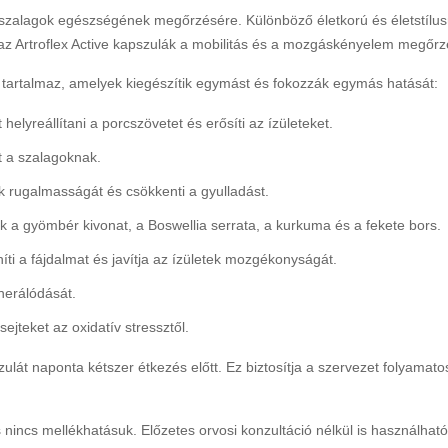
és szalagok egészségének megőrzésére. Különböző életkorú és életstílu
 Artroflex Active kapszulák a mobilitás és a mozgáskényelem megőrzé
t tartalmaz, amelyek kiegészítik egymást és fokozzák egymás hatását:
 helyreállítani a porcszövetet és erősíti az ízületeket.
t a szalagoknak.
ek rugalmasságát és csökkenti a gyulladást.
 a gyömbér kivonat, a Boswellia serrata, a kurkuma és a fekete bors.
i a fájdalmat és javítja az ízületek mozgékonyságát.
nerálódását.
ejteket az oxidatív stressztől.
át naponta kétszer étkezés előtt. Ez biztosítja a szervezet folyamatos
 nincs mellékhatásuk. Előzetes orvosi konzultáció nélkül is használható