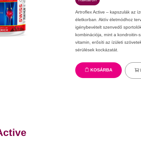
Artroflex Active – kapszulák az
életkorban. Aktív életmódhoz ter
igénybevételt szenvedő sportoló
kombinációja, mint a kondroitin-s
vitamin, erősíti az ízületi szövet
sérülések kockázatát.
KOSÁRBA
Active