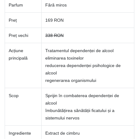
Parfum
Fără miros
Preț
169 RON
Preț vechi
338 RON
Acțiune
Tratamentul dependenței de alcool
principală
eliminarea toxinelor
reducerea dependenței psihologice de
alcool
regenerarea organismului
Scop
Sprijin în combaterea dependenței de
alcool
îmbunătățirea sănătății ficatului și a
sistemului nervos
Ingrediente
Extract de cimbru