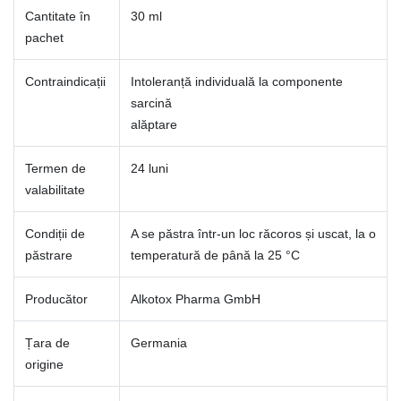
Cantitate în
30 ml
pachet
Contraindicații
Intoleranță individuală la componente
sarcină
alăptare
Termen de
24 luni
valabilitate
Condiții de
A se păstra într-un loc răcoros și uscat, la o
păstrare
temperatură de până la 25 °C
Producător
Alkotox Pharma GmbH
Țara de
Germania
origine