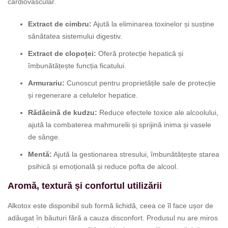
cardiovascular.
Extract de cimbru:
Ajută la eliminarea toxinelor și susține
sănătatea sistemului digestiv.
Extract de clopoței:
Oferă protecție hepatică și
îmbunătățește funcția ficatului.
Armurariu:
Cunoscut pentru proprietățile sale de protecție
și regenerare a celulelor hepatice.
Rădăcină de kudzu:
Reduce efectele toxice ale alcoolului,
ajută la combaterea mahmurelii și sprijină inima și vasele
de sânge.
Mentă:
Ajută la gestionarea stresului, îmbunătățește starea
psihică și emoțională și reduce pofta de alcool.
Aromă, textură și confortul utilizării
Alkotox este disponibil sub formă lichidă, ceea ce îl face ușor de
adăugat în băuturi fără a cauza disconfort. Produsul nu are miros