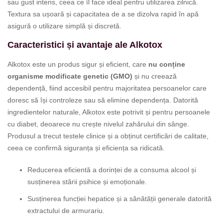
sau gust intens, ceea ce îl face ideal pentru utilizarea zilnică.
Textura sa ușoară și capacitatea de a se dizolva rapid în apă
asigură o utilizare simplă și discretă.
Caracteristici și avantaje ale Alkotox
Alkotox este un produs sigur și eficient, care
nu conține
organisme modificate genetic (GMO)
și nu creează
dependență, fiind accesibil pentru majoritatea persoanelor care
doresc să își controleze sau să elimine dependența. Datorită
ingredientelor naturale, Alkotox este potrivit și pentru persoanele
cu diabet, deoarece nu crește nivelul zahărului din sânge.
Produsul a trecut testele clinice și a obținut certificări de calitate,
ceea ce confirmă siguranța și eficiența sa ridicată.
Reducerea eficientă a dorinței de a consuma alcool și
susținerea stării psihice și emoționale.
Susținerea funcției hepatice și a sănătății generale datorită
extractului de armurariu.