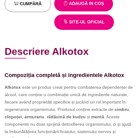
ADAUGĂ IN COŞ
CUMPĂRĂ
SITE-UL OFICIAL
Descriere Alkotox
Compoziția completă și ingredientele Alkotox
Alkotox
este un produs creat pentru combaterea dependenței de
alcool, care conține o combinație unică de ingrediente naturale,
fiecare având proprietăți specifice și jucând un rol important în
regenerarea organismului. Produsul conține extracte de
cimbru
,
clopoței
,
armurariu
,
rădăcină de kudzu
și
mentă
. Aceste
componente nu doar sprijină detoxifierea organismului, ci și ajută
la îmbunătățirea funcționării ficatului, sistemului nervos și