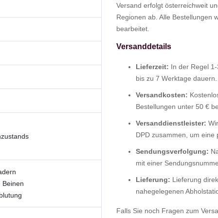
Versand erfolgt österreichweit 
Regionen ab. Alle Bestellungen 
bearbeitet.
Versanddetails
Lieferzeit:
In der Regel 1-
bis zu 7 Werktage dauern.
Versandkosten:
Kostenlos
Bestellungen unter 50 € b
Versanddienstleister:
Wir
DPD zusammen, um eine pü
nzustands
Sendungsverfolgung:
Na
mit einer Sendungsnummer,
adern
Lieferung:
Lieferung direk
n Beinen
nahegelegenen Abholstati
blutung
Falls Sie noch Fragen zum Vers