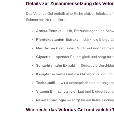
Details zur Zusammensetzung des Veto
Das Vetonus Gel enthält eine Reihe aktiver Inhaltsst
Schmerzen zu reduzieren:
Arnika-Extrakt
— hilft, Entzündungen und Schwel
Pferdekastanien-Extrakt
— stärkt die Blutgefä
Menthol
— kühlt, lindert Müdigkeit und Schmer
Glycerin
— spendet Feuchtigkeit und sorgt für d
Schachtelhalm-Extrakt
— fördert die Durchblut
Kampfer
— verbessert die Mikrozirkulation und 
Teebaumöl
— wirkt antiseptisch und beruhigen
Vitamin E
— schützt die Haut und Blutgefäße, ve
Nanotechnologie
— sorgt für ein tiefes Eindri
Wie riecht das Vetonus Gel und welche T