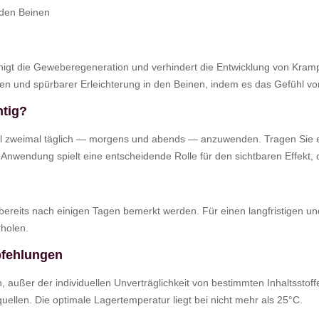
den Beinen
unigt die Geweberegeneration und verhindert die Entwicklung von Kra
n und spürbarer Erleichterung in den Beinen, indem es das Gefühl vo
htig?
l zweimal täglich — morgens und abends — anzuwenden. Tragen Sie es
ge Anwendung spielt eine entscheidende Rolle für den sichtbaren Effekt
eits nach einigen Tagen bemerkt werden. Für einen langfristigen und 
rholen.
fehlungen
außer der individuellen Unverträglichkeit von bestimmten Inhaltsstof
ellen. Die optimale Lagertemperatur liegt bei nicht mehr als 25°C.