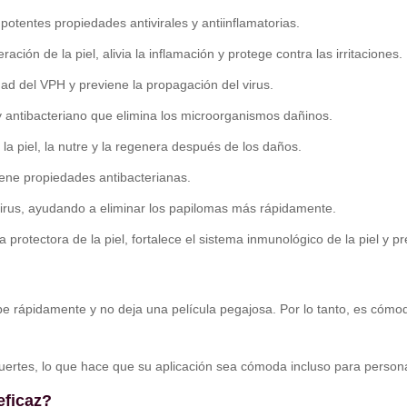
potentes propiedades antivirales y antiinflamatorias.
ación de la piel, alivia la inflamación y protege contra las irritaciones.
dad del VPH y previene la propagación del virus.
y antibacteriano que elimina los microorganismos dañinos.
 la piel, la nutre y la regenera después de los daños.
 tiene propiedades antibacterianas.
 virus, ayudando a eliminar los papilomas más rápidamente.
a protectora de la piel, fortalece el sistema inmunológico de la piel y p
rbe rápidamente y no deja una película pegajosa. Por lo tanto, es cómo
 fuertes, lo que hace que su aplicación sea cómoda incluso para persona
eficaz?