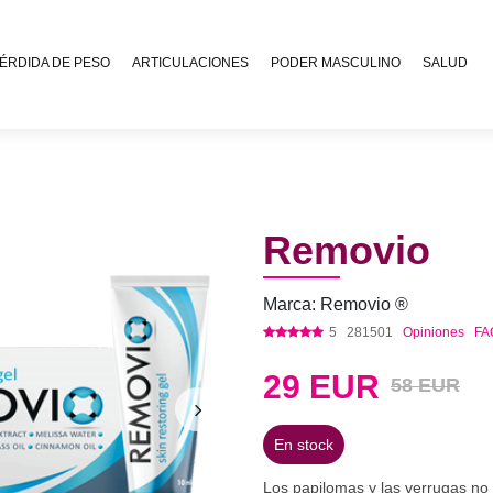
ÉRDIDA DE PESO
ARTICULACIONES
PODER MASCULINO
SALUD
Removio
Marca: Removio ®
5
281501
Opiniones
FA
29
EUR
58 EUR
En stock
Los papilomas y las verrugas no 