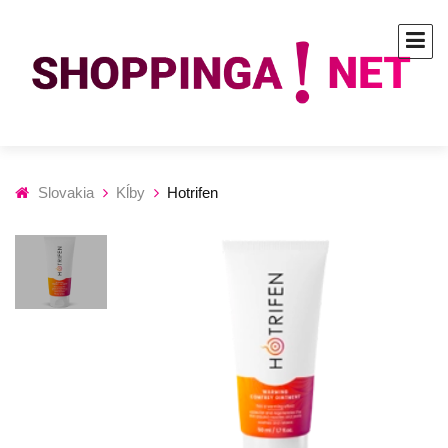
Slovakia
Kĺby
Hotrifen