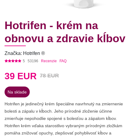
Hotrifen - krém na
obnovu a zdravie kĺbov
Značka: Hotrifen ®
5
53196
Recenzie
FAQ
39
EUR
78 EUR
Na sklade
Hotrifen je jedinečný krém špeciálne navrhnutý na zmiernenie
bolesti a zápalu v kĺboch. Jeho prírodné zloženie účinne
zmierňuje nepohodlie spojené s bolesťou a zápalom kĺbov.
Hotrifen krém vďaka starostlivo vybraným prírodným zložkám
pomáha znižovať opuchy, zlepšovať pohyblivosť kĺbov a