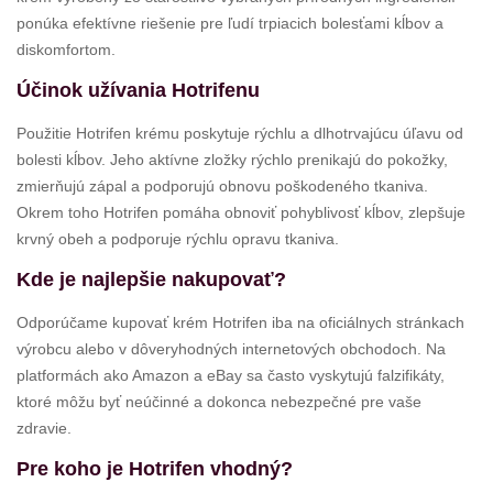
ponúka efektívne riešenie pre ľudí trpiacich bolesťami kĺbov a
diskomfortom.
Účinok užívania Hotrifenu
Použitie Hotrifen krému poskytuje rýchlu a dlhotrvajúcu úľavu od
bolesti kĺbov. Jeho aktívne zložky rýchlo prenikajú do pokožky,
zmierňujú zápal a podporujú obnovu poškodeného tkaniva.
Okrem toho Hotrifen pomáha obnoviť pohyblivosť kĺbov, zlepšuje
krvný obeh a podporuje rýchlu opravu tkaniva.
Kde je najlepšie nakupovať?
Odporúčame kupovať krém Hotrifen iba na oficiálnych stránkach
výrobcu alebo v dôveryhodných internetových obchodoch. Na
platformách ako Amazon a eBay sa často vyskytujú falzifikáty,
ktoré môžu byť neúčinné a dokonca nebezpečné pre vaše
zdravie.
Pre koho je Hotrifen vhodný?