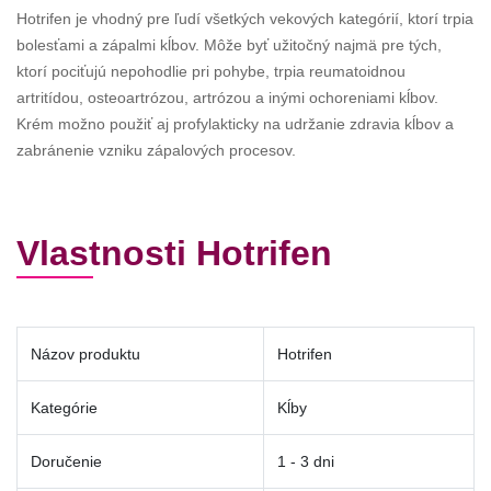
Hotrifen je vhodný pre ľudí všetkých vekových kategórií, ktorí trpia
bolesťami a zápalmi kĺbov. Môže byť užitočný najmä pre tých,
ktorí pociťujú nepohodlie pri pohybe, trpia reumatoidnou
artritídou, osteoartrózou, artrózou a inými ochoreniami kĺbov.
Krém možno použiť aj profylakticky na udržanie zdravia kĺbov a
zabránenie vzniku zápalových procesov.
Vlastnosti Hotrifen
Názov produktu
Hotrifen
Kategórie
Kĺby
Doručenie
1 - 3 dni