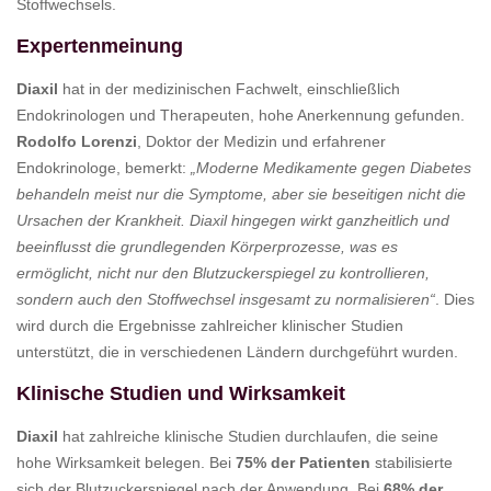
Stoffwechsels.
Expertenmeinung
Diaxil
hat in der medizinischen Fachwelt, einschließlich
Endokrinologen und Therapeuten, hohe Anerkennung gefunden.
Rodolfo Lorenzi
, Doktor der Medizin und erfahrener
Endokrinologe, bemerkt:
„Moderne Medikamente gegen Diabetes
behandeln meist nur die Symptome, aber sie beseitigen nicht die
Ursachen der Krankheit. Diaxil hingegen wirkt ganzheitlich und
beeinflusst die grundlegenden Körperprozesse, was es
ermöglicht, nicht nur den Blutzuckerspiegel zu kontrollieren,
sondern auch den Stoffwechsel insgesamt zu normalisieren“
. Dies
wird durch die Ergebnisse zahlreicher klinischer Studien
unterstützt, die in verschiedenen Ländern durchgeführt wurden.
Klinische Studien und Wirksamkeit
Diaxil
hat zahlreiche klinische Studien durchlaufen, die seine
hohe Wirksamkeit belegen. Bei
75% der Patienten
stabilisierte
sich der Blutzuckerspiegel nach der Anwendung. Bei
68% der