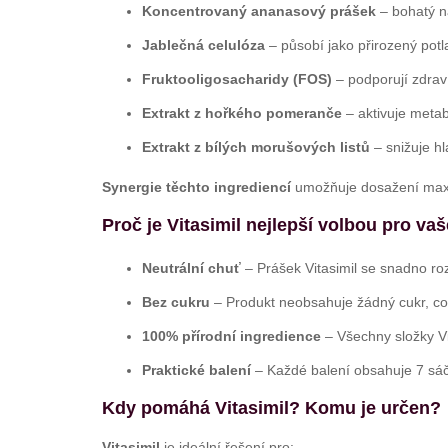
Koncentrovaný ananasový prášek
– bohatý na
Jablečná celulóza
– působí jako přirozený potla
Fruktooligosacharidy (FOS)
– podporují zdraví
Extrakt z hořkého pomeranče
– aktivuje metab
Extrakt z bílých morušových listů
– snižuje hl
Synergie těchto ingrediencí
umožňuje dosažení maximá
Proč je Vitasimil nejlepší volbou pro va
Neutrální chuť
– Prášek Vitasimil se snadno r
Bez cukru
– Produkt neobsahuje žádný cukr, což 
100% přírodní ingredience
– Všechny složky Vi
Praktické balení
– Každé balení obsahuje 7 sáč
Kdy pomáhá Vitasimil? Komu je určen?
Vitasimil
je ideální řešení pro: