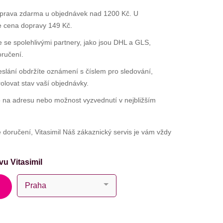
rava zdarma u objednávek nad 1200 Kč. U
e cena dopravy 149 Kč.
se spolehlivými partnery, jako jsou DHL a GLS,
oručení.
slání obdržíte oznámení s číslem pro sledování,
rolovat stav vaší objednávky.
 na adresu nebo možnost vyzvednutí v nejbližším
doručení, Vitasimil Náš zákaznický servis je vám vždy
u Vitasimil