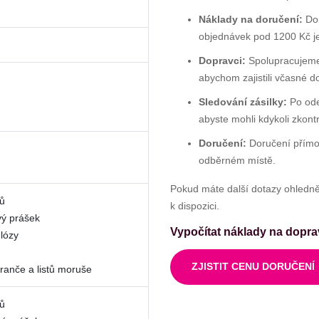
Náklady na doručení:
Dop
objednávek pod 1200 Kč j
Dopravci:
Spolupracujeme 
abychom zajistili včasné d
Sledování zásilky:
Po ode
abyste mohli kdykoli zkont
Doručení:
Doručení přímo
odběrném místě.
Pokud máte další dotazy ohledně 
tů
k dispozici.
ý prášek
Vypočítat náklady na doprav
ulózy
ZJISTIT CENU DORUČENÍ
ranče a listů moruše
tů