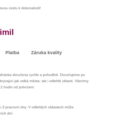
 svou cestu k dokonalosti!
imil
Platba
Záruka kvality
ednávka doručena rychle a pohodlně. Doručujeme po
ývající jak velká města, tak i odlehlé oblasti. Všechny
2 hodin od potvrzení.
-3 pracovní dny. V odlehlých oblastech může
ních dní.