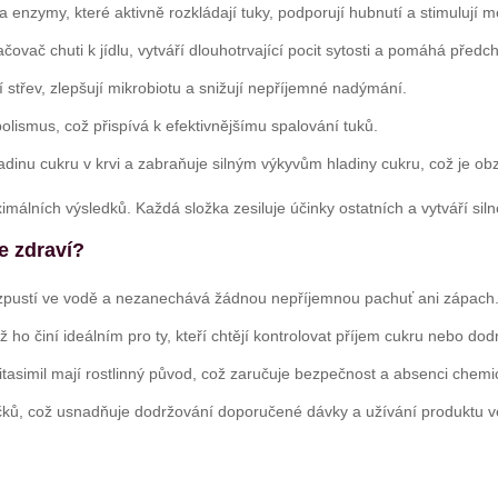
 enzymy, které aktivně rozkládají tuky, podporují hubnutí a stimulují 
čovač chuti k jídlu, vytváří dlouhotrvající pocit sytosti a pomáhá předch
 střev, zlepšují mikrobiotu a snižují nepříjemné nadýmání.
olismus, což přispívá k efektivnějšímu spalování tuků.
adinu cukru v krvi a zabraňuje silným výkyvům hladiny cukru, což je obz
lních výsledků. Každá složka zesiluje účinky ostatních a vytváří siln
še zdraví?
ozpustí ve vodě a nezanechává žádnou nepříjemnou pachuť ani zápach.
ho činí ideálním pro ty, kteří chtějí kontrolovat příjem cukru nebo dod
tasimil mají rostlinný původ, což zaručuje bezpečnost a absenci chemic
ků, což usnadňuje dodržování doporučené dávky a užívání produktu v