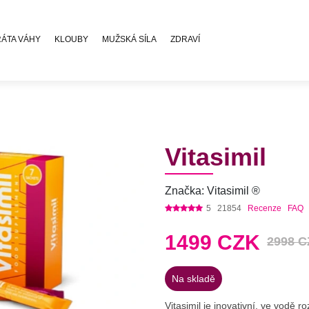
RÁTA VÁHY
KLOUBY
MUŽSKÁ SÍLA
ZDRAVÍ
Vitasimil
Značka: Vitasimil ®
5
21854
Recenze
FAQ
1499
CZK
2998 
Na skladě
Vitasimil je inovativní, ve vodě