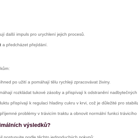
ují další impuls pro urychlení jejich procesů.
t
a předcházet přejídání.
dkům:
ihned po užití a pomáhají tělu rychleji zpracovávat živiny.
áhají rozkládat tukové zásoby a přispívají k odstranění nadbytečných
ktu přispívají k regulaci hladiny cukru v krvi, což je důležité pro stabil
íjemné problémy v trávicím traktu a obnovit normální funkci trávicího
ximálních výsledků?
il postupujte podle těchto jednoduchých pokynů: