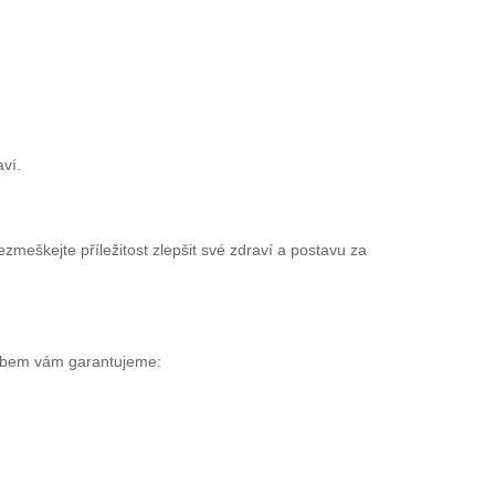
aví.
ezmeškejte příležitost zlepšit své zdraví a postavu za
sobem vám garantujeme: