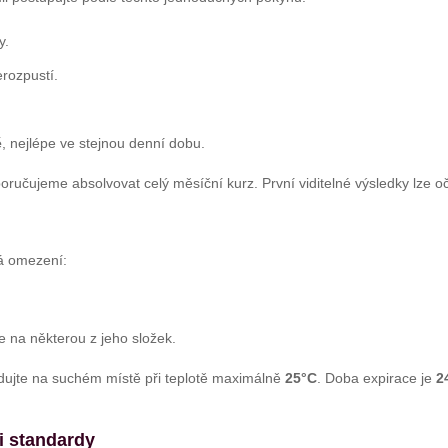
y.
rozpustí.
ě
, nejlépe ve stejnou denní dobu.
ručujeme absolvovat celý měsíční kurz. První viditelné výsledky lze oč
itá omezení:
e na některou z jeho složek.
adujte na suchém místě při teplotě maximálně
25°C
. Doba expirace je
2
i standardy