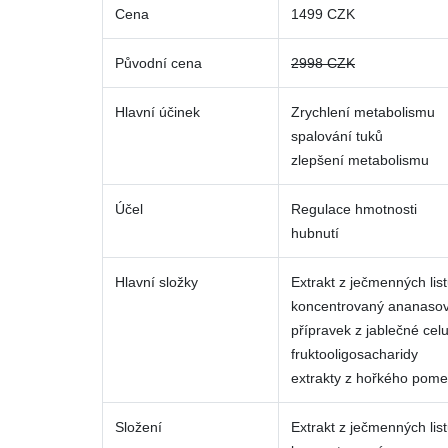
Cena
1499 CZK
Původní cena
2998 CZK
Hlavní účinek
Zrychlení metabolismu
spalování tuků
zlepšení metabolismu
Účel
Regulace hmotnosti
hubnutí
Hlavní složky
Extrakt z ječmenných lis
koncentrovaný ananasov
přípravek z jablečné cel
fruktooligosacharidy
extrakty z hořkého pome
Složení
Extrakt z ječmenných lis