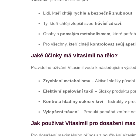
Lidi, kteří chtějí
rychle a bezpečně zhubnout
.
Ty, kteří chtějí zlepšit svou
trávící zdraví
.
Osoby s
pomalým metabolismem
, které potřeb
Pro všechny, kteří chtějí
kontrolovat svůj apeti
Jaké účinky má Vitasimil na tělo?
Pravidelné užívání Vitasimil vede k následujícím výsle
Zrychlení metabolismu
– Aktivní složky působí 
Efektivní spalování tuků
– Složky produktu pom
Kontrola hladiny cukru v krvi
– Extrakty v produ
Vylepšení trávení
– Produkt pomáhá zmírnit nepř
Jak používat Vitasimil pro dosažení ma
Pro dosažení maximálního přínosu z používání Vitasim