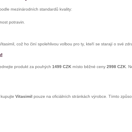
 podle mezinárodních standardů kvality:
ost potravin.
itasimil, což ho činí spolehlivou volbou pro ty, kteří se starají o své zdr
!
jednejte produkt za pouhých
1499 CZK
místo běžné ceny
2998 CZK
. N
, kupujte
Vitasimil
pouze na oficiálních stránkách výrobce. Tímto způ