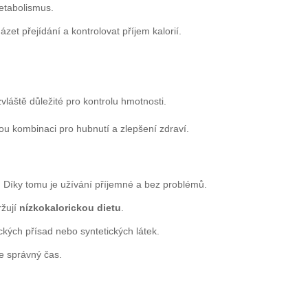
metabolismus.
ázet přejídání a kontrolovat příjem kalorií.
vláště důležité pro kontrolu hmotnosti.
ou kombinaci pro hubnutí a zlepšení zdraví.
 Díky tomu je užívání příjemné a bez problémů.
ržují
nízkokalorickou dietu
.
kých přísad nebo syntetických látek.
e správný čas.