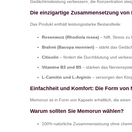
Gedächtnisleistung verbessern, die Konzentration ste
Die einzigartige Zusammensetzung von M
Das Produkt enthält leistungsstarke Bestandteile:
Rosenwurz (Rhodiola rosea)
– hilft, Stress z
Brahmi (Bacopa monnieri)
– stärkt das Gedäch
Citicolin
– fördert die Durchblutung und verbess
Vitamine B3 und B5
– stärken das Nervensyste
L-Carnitin und L-Arginin
– versorgen den Körpe
Einfachheit und Komfort: Die Form vo
Memorun ist in Form von Kapseln erhältlich, die ein
Warum sollten Sie Memorun wählen?
100% natürliche Zusammensetzung ohne chemi