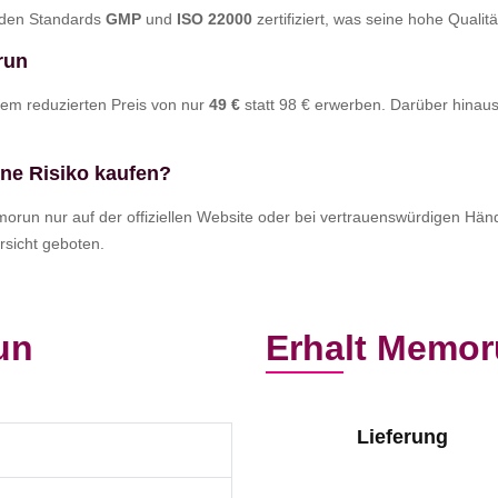
h den Standards
GMP
und
ISO 22000
zertifiziert, was seine hohe Qualitä
run
nem reduzierten Preis von nur
49 €
statt 98 € erwerben. Darüber hinau
ne Risiko kaufen?
run nur auf der offiziellen Website oder bei vertrauenswürdigen Händ
rsicht geboten.
un
Erhalt Memo
Lieferung