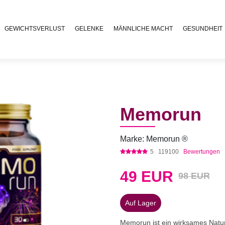
GEWICHTSVERLUST
GELENKE
MÄNNLICHE MACHT
GESUNDHEIT
Memorun
Marke: Memorun ®
5
119100
Bewertungen
49
EUR
98 EUR
Auf Lager
Memorun ist ein wirksames Naturhe