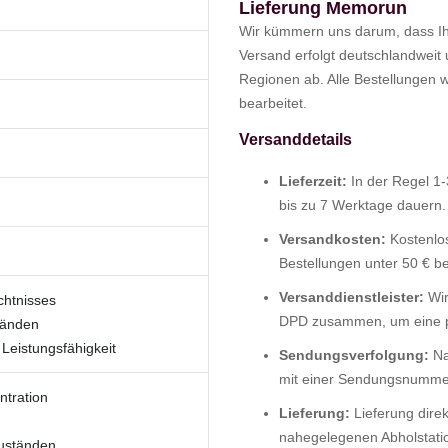
Lieferung Memorun
Wir kümmern uns darum, dass Ihr
Versand erfolgt deutschlandweit
Regionen ab. Alle Bestellungen 
bearbeitet.
Versanddetails
Lieferzeit:
In der Regel 1-
bis zu 7 Werktage dauern.
Versandkosten:
Kostenlos
Bestellungen unter 50 € b
Versanddienstleister:
Wir
htnisses
DPD zusammen, um eine pü
tänden
 Leistungsfähigkeit
Sendungsverfolgung:
Na
mit einer Sendungsnummer,
ntration
Lieferung:
Lieferung direk
nahegelegenen Abholstati
uständen