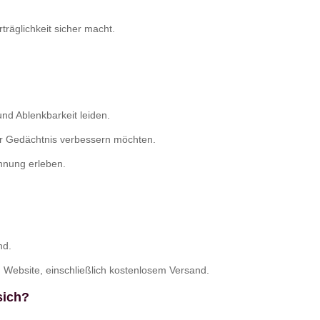
träglichkeit sicher macht.
nd Ablenkbarkeit leiden.
ihr Gedächtnis verbessern möchten.
nnung erleben.
nd.
 Website, einschließlich kostenlosem Versand.
sich?