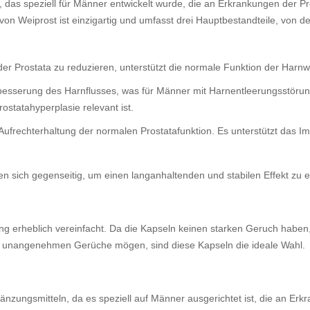
 das speziell für Männer entwickelt wurde, die an Erkrankungen der Pros
 Weiprost ist einzigartig und umfasst drei Hauptbestandteile, von de
der Prostata zu reduzieren, unterstützt die normale Funktion der Har
rbesserung des Harnflusses, was für Männer mit Harnentleerungsstörunge
statahyperplasie relevant ist.
frechterhaltung der normalen Prostatafunktion. Es unterstützt das Im
 sich gegenseitig, um einen langanhaltenden und stabilen Effekt zu e
dung erheblich vereinfacht. Da die Kapseln keinen starken Geruch hab
e unangenehmen Gerüche mögen, sind diese Kapseln die ideale Wahl.
nzungsmitteln, da es speziell auf Männer ausgerichtet ist, die an Er