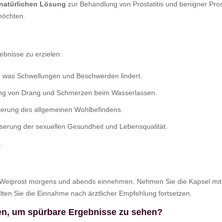
natürlichen Lösung
zur Behandlung von Prostatitis und benigner Pros
möchten.
ebnisse zu erzielen:
a, was Schwellungen und Beschwerden lindert.
ung von Drang und Schmerzen beim Wasserlassen.
serung des allgemeinen Wohlbefindens.
sserung der sexuellen Gesundheit und Lebensqualität.
.
sel Weiprost morgens und abends einnehmen. Nehmen Sie die Kapsel mi
sollten Sie die Einnahme nach ärztlicher Empfehlung fortsetzen.
n, um spürbare Ergebnisse zu sehen?