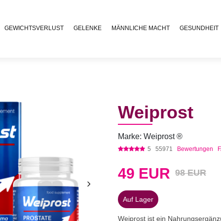
GEWICHTSVERLUST
GELENKE
MÄNNLICHE MACHT
GESUNDHEIT
Weiprost
Marke: Weiprost ®
5
55971
Bewertungen
49
EUR
98 EUR
Auf Lager
Weiprost ist ein Nahrungsergänz