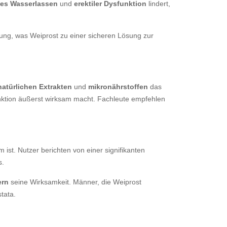
ges Wasserlassen
und
erektiler Dysfunktion
lindert,
ung, was Weiprost zu einer sicheren Lösung zur
natürlichen Extrakten
und
mikronährstoffen
das
nktion äußerst wirksam macht. Fachleute empfehlen
st. Nutzer berichten von einer signifikanten
s.
ern
seine Wirksamkeit. Männer, die Weiprost
tata.