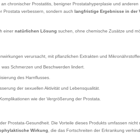
 an chronischer Prostatitis, benigner Prostatahyperplasie und andere
 der Prostata verbessern, sondern auch
langfristige Ergebnisse in der
ch einer
natürlichen Lösung
suchen, ohne chemische Zusätze und mö
enwirkungen verursacht, mit pflanzlichen Extrakten und Mikronährstoffe
a, was Schmerzen und Beschwerden lindert.
sierung des Harnflusses.
sserung der sexuellen Aktivität und Lebensqualität.
omplikationen wie der Vergrößerung der Prostata.
g der Prostata-Gesundheit. Die Vorteile dieses Produkts umfassen nicht
ophylaktische Wirkung
, die das Fortschreiten der Erkrankung verhind