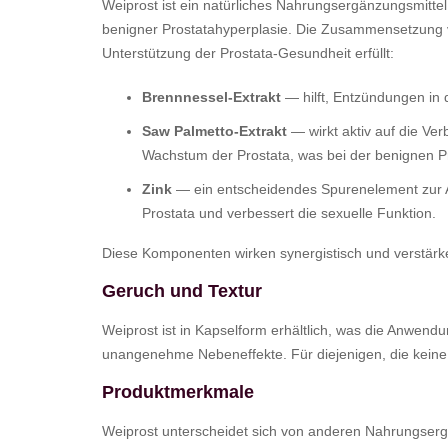
Weiprost ist ein natürliches Nahrungsergänzungsmittel,
benigner Prostatahyperplasie. Die Zusammensetzung von
Unterstützung der Prostata-Gesundheit erfüllt:
Brennnessel-Extrakt
— hilft, Entzündungen in 
Saw Palmetto-Extrakt
— wirkt aktiv auf die Ve
Wachstum der Prostata, was bei der benignen Pro
Zink
— ein entscheidendes Spurenelement zur Au
Prostata und verbessert die sexuelle Funktion.
Diese Komponenten wirken synergistisch und verstärken
Geruch und Textur
Weiprost ist in Kapselform erhältlich, was die Anwen
unangenehme Nebeneffekte. Für diejenigen, die kein
Produktmerkmale
Weiprost unterscheidet sich von anderen Nahrungsergä