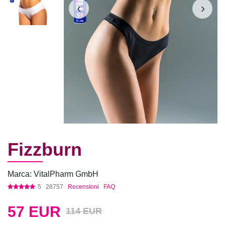
Fizzburn
Marca: VitalPharm GmbH
5
28757
Recensioni
FAQ
57
EUR
114 EUR