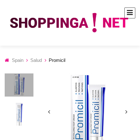
Spain
Salud
Promicil