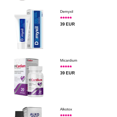
Demyxil
39 EUR
Micardium
39 EUR
Alkotox