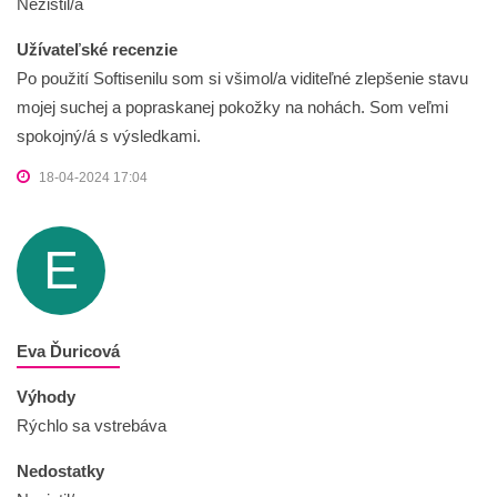
Nezistil/a
Užívateľské recenzie
Po použití Softisenilu som si všimol/a viditeľné zlepšenie stavu
mojej suchej a popraskanej pokožky na nohách. Som veľmi
spokojný/á s výsledkami.
18-04-2024 17:04
E
Eva Ďuricová
Výhody
Rýchlo sa vstrebáva
Nedostatky