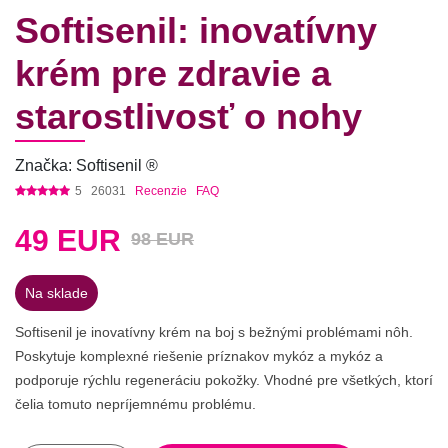
Softisenil: inovatívny
krém pre zdravie a
starostlivosť o nohy
Značka: Softisenil ®
5
26031
Recenzie
FAQ
49
EUR
98 EUR
Na sklade
Softisenil je inovatívny krém na boj s bežnými problémami nôh.
Poskytuje komplexné riešenie príznakov mykóz a mykóz a
podporuje rýchlu regeneráciu pokožky. Vhodné pre všetkých, ktorí
čelia tomuto nepríjemnému problému.