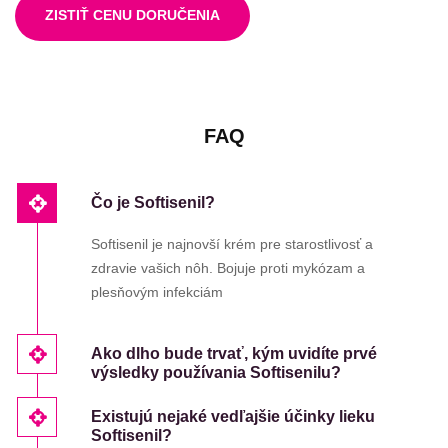
ZISTIŤ CENU DORUČENIA
FAQ
Čo je Softisenil?
Softisenil je najnovší krém pre starostlivosť a
zdravie vašich nôh. Bojuje proti mykózam a
plesňovým infekciám
Ako dlho bude trvať, kým uvidíte prvé
výsledky používania Softisenilu?
Existujú nejaké vedľajšie účinky lieku
Softisenil?