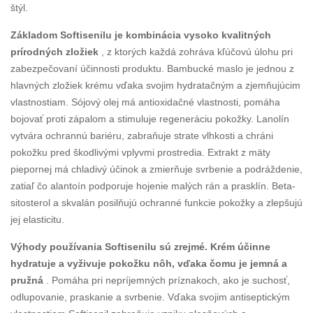
štýl.
Základom Softisenilu je kombinácia vysoko kvalitných
prírodných zložiek
, z ktorých každá zohráva kľúčovú úlohu pri
zabezpečovaní účinnosti produktu. Bambucké maslo je jednou z
hlavných zložiek krému vďaka svojim hydratačným a zjemňujúcim
vlastnostiam. Sójový olej má antioxidačné vlastnosti, pomáha
bojovať proti zápalom a stimuluje regeneráciu pokožky. Lanolín
vytvára ochrannú bariéru, zabraňuje strate vlhkosti a chráni
pokožku pred škodlivými vplyvmi prostredia. Extrakt z mäty
piepornej má chladivý účinok a zmierňuje svrbenie a podráždenie,
zatiaľ čo alantoín podporuje hojenie malých rán a prasklín. Beta-
sitosterol a skvalán posilňujú ochranné funkcie pokožky a zlepšujú
jej elasticitu.
Výhody používania Softisenilu sú zrejmé. Krém účinne
hydratuje a vyživuje pokožku nôh, vďaka čomu je jemná a
pružná
. Pomáha pri nepríjemných príznakoch, ako je suchosť,
odlupovanie, praskanie a svrbenie. Vďaka svojim antiseptickým