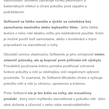
vlastnostiam Softisenil zabraňuje vzniku plesňových a
bakteriálnych infekcií a chráni pokožku pred zápalmi a
podráždením.
Softisenil sa ľahko nanáša a rýchlo sa vstrebáva bez
zanechania mastného alebo lepkavého filmu
. Jeho ľahká
textúra z neho robí ideálnu voľbu pre každodenné použitie. Krém
je možné použiť buď samostatne, alebo v kombinácii s inými
prípravkami na starostlivosť o nohy.
Obzvlášť cennou vlastnosťou Softisenilu je jeho schopnosť
nielen
zmierniť príznaky, ale aj bojovať proti príčinám ich výskytu
.
Pravidelné používanie krému pomáha posilňovať ochranné
funkcie pokožky a robí ju odolnejšou voči negatívnym vplyvom
prostredia. To znamená, že Softisenil dlhodobo chráni a vyživuje
pokožku nôh a robí ju zdravou, upravenou a krásnou.
Preto Softisenil
nie je len krém na nohy, ale inovatívny
produkt
, ktorý mení myšlienku starostlivosti o pokožku nôh. Jeho
silné zloženie a účinnosť z neho robia nenahraditeľného