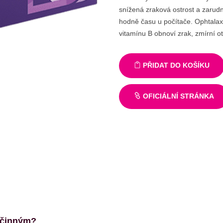
snížená zraková ostrost a zarudnu
hodně času u počítače. Ophtalax 
vitamínu B obnoví zrak, zmírní ot
PŘIDAT DO KOŠÍKU
OFICIÁLNÍ STRÁNKA
 účinným?