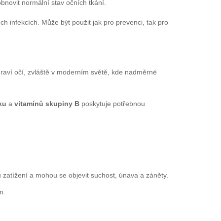
ovit normální stav očních tkání.
infekcích. Může být použit jak pro prevenci, tak pro
zdraví očí, zvláště v moderním světě, kde nadměrné
ku
a
vitamínů skupiny B
poskytuje potřebnou
zatížení a mohou se objevit suchost, únava a záněty.
m.