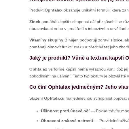
Produkt
Ophtalax
obsahuje unikátní formuli, která za
Zinek
pomáhá zlepšit schopnost očí přizpůsobit se růz
obrazovkami nebo v prostředí s intenzivním osvětlení
Vitamíny skupiny B
nejen podporují zdraví sítnice, al
pomáhají obnovit funkci zraku a předcházet jeho zhor
Jaký je produkt? Vůně a textura kapslí 
Ophtalax
ve formě kapslí nemá výraznou vůni, což jej
pohodlnými na užívání. Tento typ textury je obzvláště vh
Co činí Ophtalax jedinečným? Jeho vlas
Složení
Ophtalaxu
má jedinečnou schopnost bojovat s 
Účinnost proti únavě očí
— Pokud trávíte mno
Obnovení zrakové ostrosti
— Pravidelné užívá