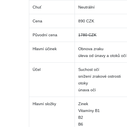
Chuť
Neutrální
Cena
890 CZK
Původní cena
1780 CZK
Hlavní účinek
Obnova zraku
úleva od únavy a otoků očí
Účel
Suchost očí
snížení zrakové ostrosti
otoky
únava očí
Hlavní složky
Zinek
Vitamíny B1
B2
B6