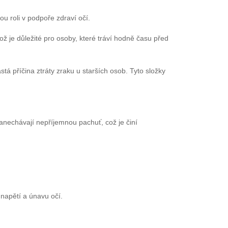
ovou roli v podpoře zdraví očí.
ž je důležité pro osoby, které tráví hodně času před
stá příčina ztráty zraku u starších osob. Tyto složky
anechávají nepříjemnou pachuť, což je činí
napětí a únavu očí.