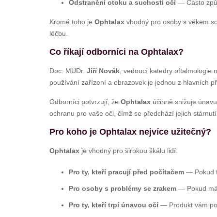
Odstranění otoku a suchosti očí
— Často způs
Kromě toho je
Ophtalax
vhodný pro osoby s věkem souv
léčbu.
Co říkají odborníci na Ophtalax?
Doc. MUDr.
Jiří Novák
, vedoucí katedry oftalmologie 
používání zařízení a obrazovek je jednou z hlavních př
Odborníci potvrzují, že
Ophtalax
účinně snižuje únavu 
ochranu pro vaše oči, čímž se předchází jejich stárnut
Pro koho je Ophtalax nejvíce užitečný?
Ophtalax
je vhodný pro širokou škálu lidí:
Pro ty, kteří pracují před počítačem
— Pokud tr
Pro osoby s problémy se zrakem
— Pokud máte
Pro ty, kteří trpí únavou očí
— Produkt vám pomů