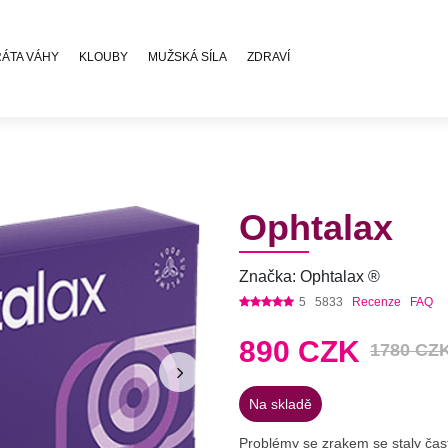
RÁTA VÁHY
KLOUBY
MUŽSKÁ SÍLA
ZDRAVÍ
Ophtalax
Značka: Ophtalax ®
5
5833
Recenze
FAQ
890
CZK
1780 CZ
Na skladě
Problémy se zrakem se staly ča