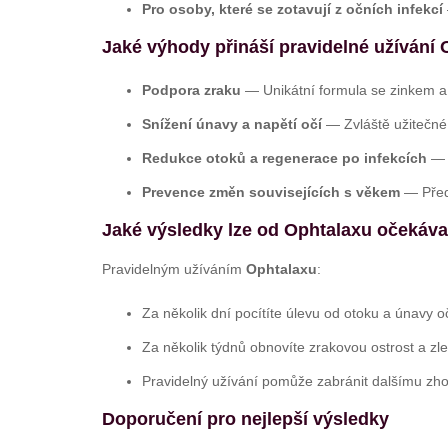
Pro osoby, které se zotavují z očních infekcí
Jaké výhody přináší pravidelné užívání
Podpora zraku
— Unikátní formula se zinkem a 
Snížení únavy a napětí očí
— Zvláště užitečné
Redukce otoků a regenerace po infekcích
— P
Prevence změn souvisejících s věkem
— Předc
Jaké výsledky lze od Ophtalaxu očekáva
Pravidelným užíváním
Ophtalaxu
:
Za několik dní pocítíte úlevu od otoku a únavy oč
Za několik týdnů obnovíte zrakovou ostrost a zle
Pravidelný užívání pomůže zabránit dalšímu zho
Doporučení pro nejlepší výsledky