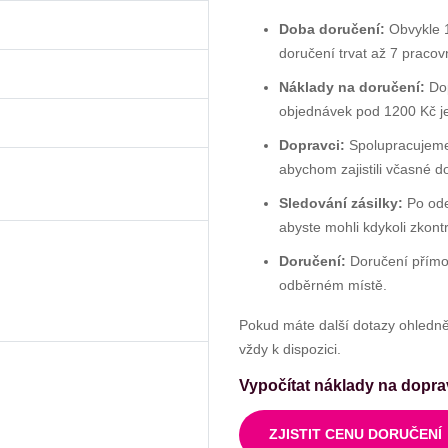
Doba doručení:
Obvykle 1
doručení trvat až 7 pracov
Náklady na doručení:
Dop
objednávek pod 1200 Kč j
Dopravci:
Spolupracujeme 
abychom zajistili včasné d
Sledování zásilky:
Po ode
abyste mohli kdykoli zkont
Doručení:
Doručení přímo
odběrném místě.
Pokud máte další dotazy ohledně
vždy k dispozici.
Vypočítat náklady na dopr
ZJISTIT CENU DORUČENÍ