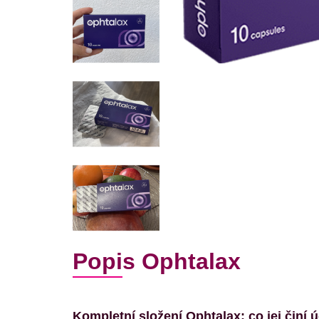
Popis Ophtalax
Kompletní složení Ophtalax: co jej činí