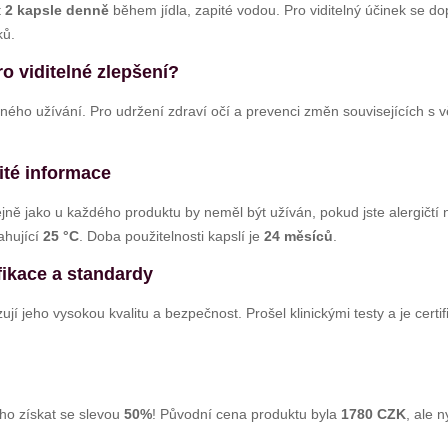
t
2 kapsle denně
během jídla, zapité vodou. Pro viditelný účinek se d
ků.
o viditelné zlepšení?
ného užívání. Pro udržení zdraví očí a prevenci změn souvisejících 
ité informace
ě jako u každého produktu by neměl být užíván, pokud jste alergičtí na
ahující
25 °C
. Doba použitelnosti kapslí je
24 měsíců
.
ifikace a standardy
ují jeho vysokou kvalitu a bezpečnost. Prošel klinickými testy a je cer
 ho získat se slevou
50%
! Původní cena produktu byla
1780 CZK
, ale 