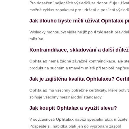
Pro dosažení nejlepších výsledků se doporučuje užíva
možné cyklus zopakovat pro udržení a posílení výsled
Jak dlouho byste měli užívat Ophtalax pr
Výsledky mohou být viditelné již po
4 týdnech
pravidel
měsíce
.
Kontraindikace, skladování a další důlež
Ophtalax
nemá žádné závažné kontraindikace, ale stejn
produkt na suchém a tmavém místě při teplotě nepřes
Jak je zajištěna kvalita Ophtalaxu? Cert
Ophtalax
má všechny potřebné certifikáty, které potvrz
splňuje všechny mezinárodní standardy.
Jak koupit Ophtalax a využít slevu?
V současnosti
Ophtalax
nabízí speciální akci, můžete
Pospěšte si, nabídka platí jen do vyprodání zásob!