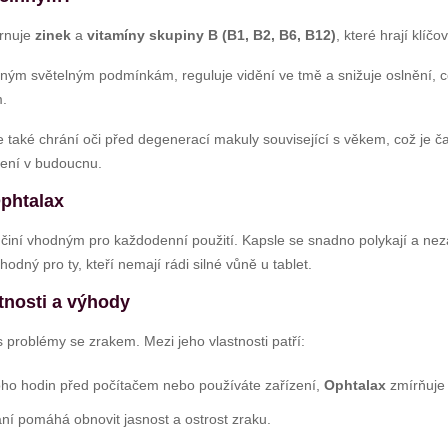
hrnuje
zinek
a
vitamíny skupiny B (B1, B2, B6, B12)
, které hrají klíč
ným světelným podmínkám, reguluje vidění ve tmě a snižuje oslnění, co
m.
e také chrání oči před degenerací makuly související s věkem, což je ča
šení v budoucnu.
Ophtalax
 činí vhodným pro každodenní použití. Kapsle se snadno polykají a nez
odný pro ty, kteří nemají rádi silné vůně u tablet.
tnosti a výhody
problémy se zrakem. Mezi jeho vlastnosti patří:
ho hodin před počítačem nebo používáte zařízení,
Ophtalax
zmírňuje 
ní pomáhá obnovit jasnost a ostrost zraku.