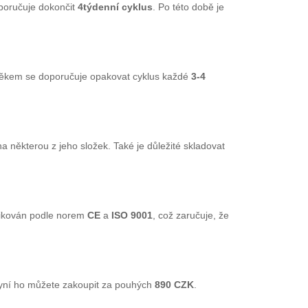
oporučuje dokončit
4týdenní cyklus
. Po této době je
s věkem se doporučuje opakovat cyklus každé
3-4
 některou z jeho složek. Také je důležité skladovat
tifikován podle norem
CE
a
ISO 9001
, což zaručuje, že
nyní ho můžete zakoupit za pouhých
890 CZK
.