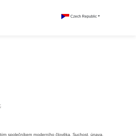
Czech Republic
K
stým společníkem moderního člověka. Suchost, únava,