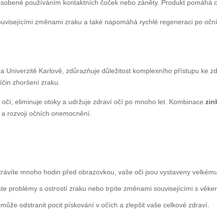
obené používáním kontaktních čoček nebo záněty. Produkt pomáhá obn
isejícími změnami zraku a také napomáhá rychlé regeneraci po očních 
na Univerzitě Karlově, zdůrazňuje důležitost komplexního přístupu ke 
íčin zhoršení zraku.
očí, eliminuje otoky a udržuje zdraví očí po mnoho let. Kombinace
zin
í a rozvoji očních onemocnění.
ávíte mnoho hodin před obrazovkou, vaše oči jsou vystaveny velkému 
 problémy s ostrostí zraku nebo trpíte změnami souvisejícími s věke
že odstranit pocit pískování v očích a zlepšit vaše celkové zdraví.