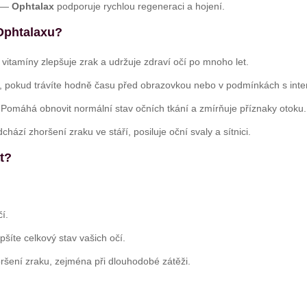
—
Ophtalax
podporuje rychlou regeneraci a hojení.
 Ophtalaxu?
vitamíny zlepšuje zrak a udržuje zdraví očí po mnoho let.
, pokud trávíte hodně času před obrazovkou nebo v podmínkách s inte
omáhá obnovit normální stav očních tkání a zmírňuje příznaky otoku.
hází zhoršení zraku ve stáří, posiluje oční svaly a sítnici.
t?
í.
pšíte celkový stav vašich očí.
ršení zraku, zejména při dlouhodobé zátěži.