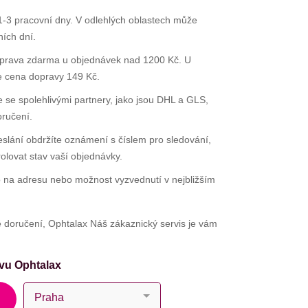
-3 pracovní dny. V odlehlých oblastech může
ních dní.
rava zdarma u objednávek nad 1200 Kč. U
e cena dopravy 149 Kč.
se spolehlivými partnery, jako jsou DHL a GLS,
oručení.
slání obdržíte oznámení s číslem pro sledování,
rolovat stav vaší objednávky.
 na adresu nebo možnost vyzvednutí v nejbližším
 doručení, Ophtalax Náš zákaznický servis je vám
avu Ophtalax