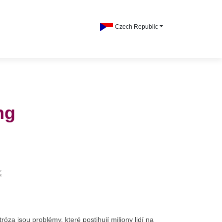
Czech Republic
ng
K
tróza jsou problémy, které postihují miliony lidí na