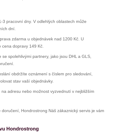
-3 pracovní dny. V odlehlých oblastech může
ních dní.
rava zdarma u objednávek nad 1200 Kč. U
e cena dopravy 149 Kč.
se spolehlivými partnery, jako jsou DHL a GLS,
oručení.
slání obdržíte oznámení s číslem pro sledování,
rolovat stav vaší objednávky.
 na adresu nebo možnost vyzvednutí v nejbližším
 doručení, Hondrostrong Náš zákaznický servis je vám
avu Hondrostrong