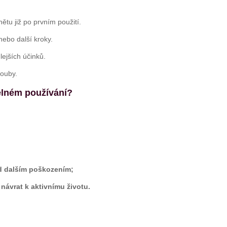
ětu již po prvním použití.
ebo další kroky.
ejších účinků.
louby.
elném používání?
ed dalším poškozením;
návrat k aktivnímu životu.