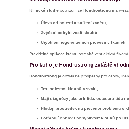
Klinické studie
potvrzují, že
Hondrostrong
má výrazně
Úleva od bolesti a snížení zánětu;
Zvýšení pohyblivosti kloubů;
Urýchlení regeneračních procesů v tkáních.
Pravidelná aplikace krému pomáhá vést aktivní životní
Pro koho je Hondrostrong zvláště vhod
Hondrostrong
je obzvláště prospěšný pro osoby, kter
Trpí bolestmi kloubů a svalů;
Mají diagnózy jako artritida, osteoartritida
Hledají prostředek na prevenci problémů s k
Potřebují obnovit pohyblivost kloubů po úra