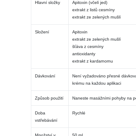
Hlavní složky
Apitoxin (včelí jed)
extrakt z listů cesmíny
extrakt ze zelených mušlí
Složení
Apitoxin
extrakt ze zelených mušlí
šťáva z cesmíny
antioxidanty
extrakt z kardamomu
Dávkování
Není vyžadováno přesné dávková
krému na každou aplikaci
Způsob použití
Naneste masážními pohyby na po
Doba
Rychlé
vstřebávání
Množství v
50 ml