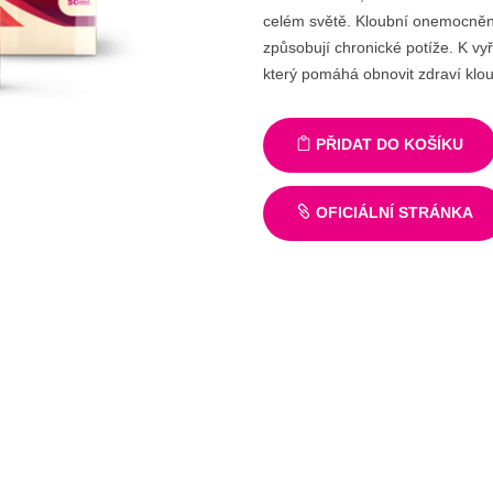
celém světě. Kloubní onemocnění 
způsobují chronické potíže. K vy
který pomáhá obnovit zdraví klou
PŘIDAT DO KOŠÍKU
OFICIÁLNÍ STRÁNKA