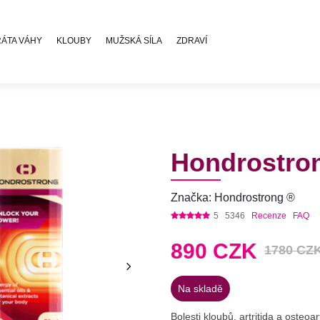
RÁTA VÁHY
KLOUBY
MUŽSKÁ SÍLA
ZDRAVÍ
Hondrostro
Značka: Hondrostrong ®
5
5346
Recenze
FAQ
890
CZK
1780 CZ
Na skladě
Bolesti kloubů, artritida a osteoar