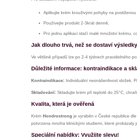
Aplikujte krém krouživými pohyby na postiženou
Používejte produkt 2-3krát denně;
Pro jednu aplikaci stačí malé množství krému, c
Jak dlouho trvá, než se dostaví výsledk
Ve většině případů lze po 2-4 týdnech pravidelného po
Důležité informace: kontraindikace a sk
Kontraindikace:
Individuální nesnášenlivost složek. 
Skladování:
Skladujte krém při teplotě do 25°C, chra
Kvalita, která je ověřená
Krém
Hondrostrong
je vyráběn v České republice dle 
potvrzena mnoha klinickými studiemi, které prokázaly j
Speciální nabídky: Využijte slevu!