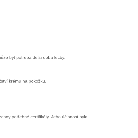
ůže být potřeba delší doba léčby.
ožství krému na pokožku.
chny potřebné certifikáty. Jeho účinnost byla