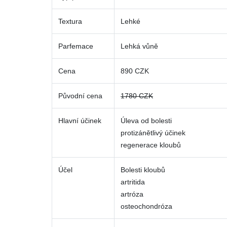
Textura
Lehké
Parfemace
Lehká vůně
Cena
890 CZK
Původní cena
1780 CZK
Hlavní účinek
Úleva od bolesti
protizánětlivý účinek
regenerace kloubů
Účel
Bolesti kloubů
artritida
artróza
osteochondróza