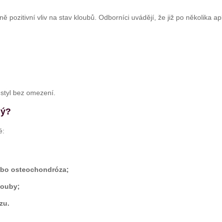
 pozitivní vliv na stav kloubů. Odborníci uvádějí, že již po několika ap
 styl bez omezení.
ný?
é:
 nebo osteochondróza;
louby;
zu.