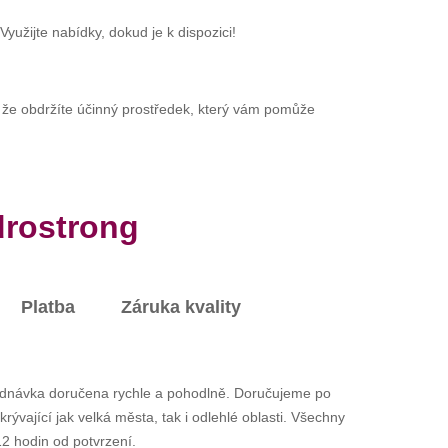
užijte nabídky, dokud je k dispozici!
te, že obdržíte účinný prostředek, který vám pomůže
drostrong
Platba
Záruka kvality
ednávka doručena rychle a pohodlně. Doručujeme po
ývající jak velká města, tak i odlehlé oblasti. Všechny
2 hodin od potvrzení.