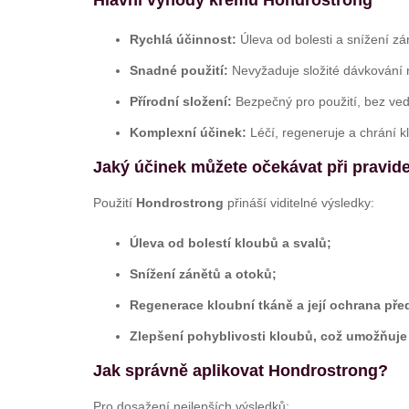
Hlavní výhody krému Hondrostrong
Rychlá účinnost:
Úleva od bolesti a snížení zán
Snadné použití:
Nevyžaduje složité dávkování n
Přírodní složení:
Bezpečný pro použití, bez vedl
Komplexní účinek:
Léčí, regeneruje a chrání k
Jaký účinek můžete očekávat při pravid
Použití
Hondrostrong
přináší viditelné výsledky:
Úleva od bolestí kloubů a svalů;
Snížení zánětů a otoků;
Regenerace kloubní tkáně a její ochrana př
Zlepšení pohyblivosti kloubů, což umožňuje 
Jak správně aplikovat Hondrostrong?
Pro dosažení nejlepších výsledků: