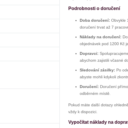
Podrobnosti o doručení
Doba doručení:
Obvykle 1
doručení trvat až 7 pracov
Náklady na doručení:
Dop
objednávek pod 1200 Kč j
Dopravci:
Spolupracujeme 
abychom zajistili včasné d
Sledování zásilky:
Po ode
abyste mohli kdykoli zkont
Doručení:
Doručení přímo
odběrném místě.
Pokud máte další dotazy ohledně
vždy k dispozici.
Vypočítat náklady na dopr