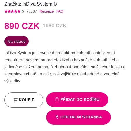
Značka: InDiva System ®
5
77587
Recenze
FAQ
890
CZK
1680 CZK
Na skladě
InDiva System je inovativní produkt na hubnutí s inteligentní
recepturou navrženou pro efektivní a bezpečné hubnutí. Jeho
jedinečné složení pomáhá zhubnout nadváhu, snížit chuť k jídlu a
kontrolovat chutě na cukr, což zajišťuje dlouhodobé a znatelné
výsledky.
PŘIDAT DO KOŠÍKU
KOUPIT
OFICIÁLNÍ STRÁNKA