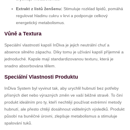
Extrakt z listů ženšenu:
Stimuluje rozklad lipidů, pomáhá
regulovat hladinu cukru v krvi a podporuje celkový
energetický metabolismus.
Vůně a Textura
Speciální vlastností kapslí InDiva je jejich neutrální chuť a
absence silného zápachu. Díky tomu je užívání kapslí příjemné a
jednoduché. Kapsle mají standardizovanou texturu, která je
snadno absorbována tělem.
Speciální Vlastnosti Produktu
InDiva System byl vyvinut tak, aby urychlil hubnutí bez potřeby
přísných diet nebo výrazných změn ve vaší běžné stravě. To činí
produkt ideálním pro ty, kteří nechtějí používat extrémní metody
hubnutí, ale přesto chtějí dosáhnout viditelných výsledků. Produkt
působí na buněčné úrovni, zlepšuje metabolismus a stimuluje
spalování tuků.