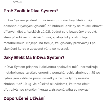
stravu.
Proč Zvolit InDiva System?
InDiva System je ideálním řešením pro všechny, kteří chtějí
dosáhnout rychlých výsledků při hubnutí, aniž by se museli obávat
přísných diet a fyzických zátěží. Jedná se o bezpečný produkt,
který působí na buněčné úrovni, spaluje tuky a stimuluje
metabolismus. Nejlepší na tom je, že výsledky přetrvávají i po
skončení kurzu a ztracená váha se nevrací.
Jaký Efekt Má InDiva System?
InDiva System přispívá k aktivnímu spalování tuků, normalizuje
metabolismus, zvyšuje energii a pomáhá rychle zhubnout. Již po
týdnu jsou viditelné první výsledky a za dva týdny můžete
zhubnout až 19 kg. Je důležité si uvědomit, že tento efekt
přetrvává i po skončení kurzu a ztracená váha se nevrací.
Doporučené Užívání