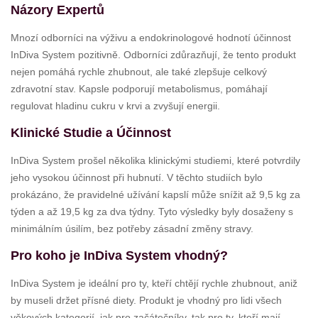
Názory Expertů
Mnozí odborníci na výživu a endokrinologové hodnotí účinnost
InDiva System pozitivně. Odborníci zdůrazňují, že tento produkt
nejen pomáhá rychle zhubnout, ale také zlepšuje celkový
zdravotní stav. Kapsle podporují metabolismus, pomáhají
regulovat hladinu cukru v krvi a zvyšují energii.
Klinické Studie a Účinnost
InDiva System prošel několika klinickými studiemi, které potvrdily
jeho vysokou účinnost při hubnutí. V těchto studiích bylo
prokázáno, že pravidelné užívání kapslí může snížit až 9,5 kg za
týden a až 19,5 kg za dva týdny. Tyto výsledky byly dosaženy s
minimálním úsilím, bez potřeby zásadní změny stravy.
Pro koho je InDiva System vhodný?
InDiva System je ideální pro ty, kteří chtějí rychle zhubnout, aniž
by museli držet přísné diety. Produkt je vhodný pro lidi všech
věkových kategorií, jak pro začátečníky, tak pro ty, kteří mají