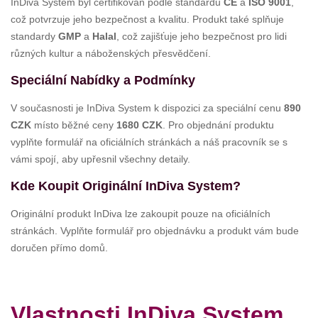
InDiva System byl certifikován podle standardů
CE
a
ISO 9001
,
což potvrzuje jeho bezpečnost a kvalitu. Produkt také splňuje
standardy
GMP
a
Halal
, což zajišťuje jeho bezpečnost pro lidi
různých kultur a náboženských přesvědčení.
Speciální Nabídky a Podmínky
V současnosti je InDiva System k dispozici za speciální cenu
890
CZK
místo běžné ceny
1680 CZK
. Pro objednání produktu
vyplňte formulář na oficiálních stránkách a náš pracovník se s
vámi spojí, aby upřesnil všechny detaily.
Kde Koupit Originální InDiva System?
Originální produkt InDiva lze zakoupit pouze na oficiálních
stránkách. Vyplňte formulář pro objednávku a produkt vám bude
doručen přímo domů.
Vlastnosti InDiva System