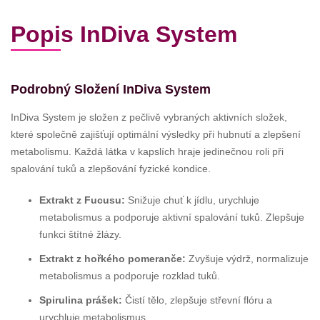
Popis InDiva System
Podrobný Složení InDiva System
InDiva System je složen z pečlivě vybraných aktivních složek,
které společně zajišťují optimální výsledky při hubnutí a zlepšení
metabolismu. Každá látka v kapslích hraje jedinečnou roli při
spalování tuků a zlepšování fyzické kondice.
Extrakt z Fucusu:
Snižuje chuť k jídlu, urychluje
metabolismus a podporuje aktivní spalování tuků. Zlepšuje
funkci štítné žlázy.
Extrakt z hořkého pomeranče:
Zvyšuje výdrž, normalizuje
metabolismus a podporuje rozklad tuků.
Spirulina prášek:
Čistí tělo, zlepšuje střevní flóru a
urychluje metabolismus.