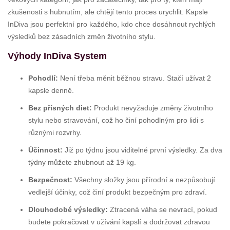
zkušenosti s hubnutím, ale chtějí tento proces urychlit. Kapsle
InDiva jsou perfektní pro každého, kdo chce dosáhnout rychlých
výsledků bez zásadních změn životního stylu.
Výhody InDiva System
Pohodlí:
Není třeba měnit běžnou stravu. Stačí užívat 2
kapsle denně.
Bez přísných diet:
Produkt nevyžaduje změny životního
stylu nebo stravování, což ho činí pohodlným pro lidi s
různými rozvrhy.
Účinnost:
Již po týdnu jsou viditelné první výsledky. Za dva
týdny můžete zhubnout až 19 kg.
Bezpečnost:
Všechny složky jsou přírodní a nezpůsobují
vedlejší účinky, což činí produkt bezpečným pro zdraví.
Dlouhodobé výsledky:
Ztracená váha se nevrací, pokud
budete pokračovat v užívání kapslí a dodržovat zdravou