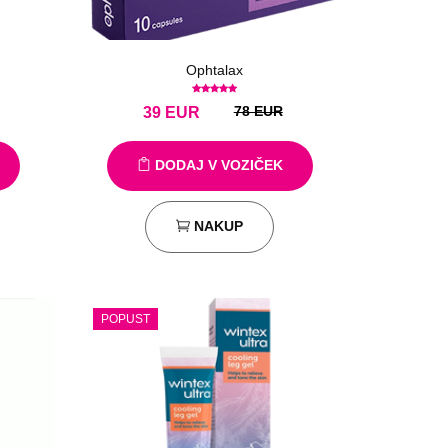
Ophtalax
78 EUR
39
EUR
DODAJ V VOZIČEK
NAKUP
POPUST