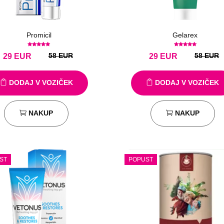
Promicil
Gelarex
58 EUR
58 EUR
29
EUR
29
EUR
DODAJ V VOZIČEK
DODAJ V VOZIČEK
NAKUP
NAKUP
ST
POPUST