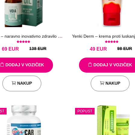
Vidia Oil – naravno inovativno zdravilo za izboljšanje sluha
138 EUR
98 EUR
69
EUR
49
EUR
DODAJ V VOZIČEK
DODAJ V VOZIČEK
NAKUP
NAKUP
ST
POPUST