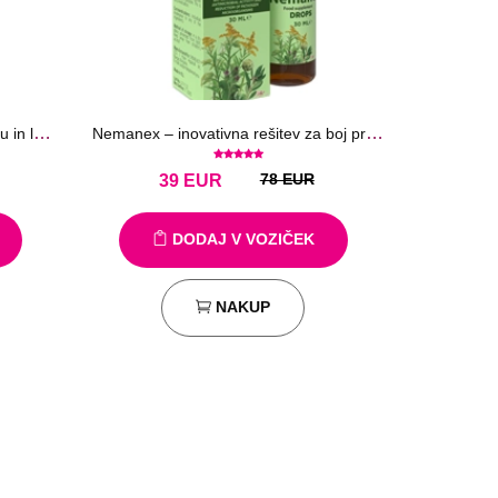
Yenki Derm – krema proti luskanju in luščenju kože z luskavico | Cena in ocene
Nemanex – inovativna rešitev za boj proti parazitskim okužbam
78 EUR
39
EUR
DODAJ V VOZIČEK
NAKUP