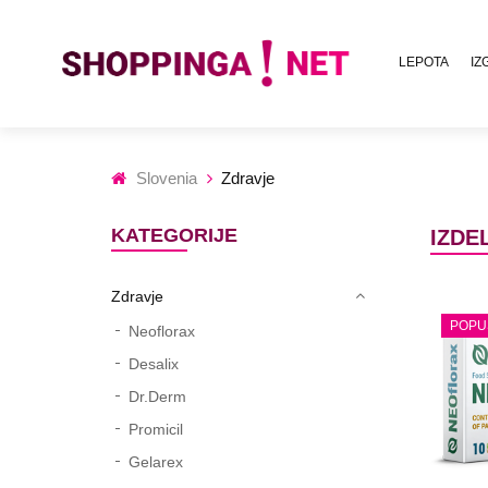
LEPOTA
IZ
Slovenia
Zdravje
KATEGORIJE
IZDE
Zdravje
POPU
Neoflorax
Desalix
Dr.Derm
Promicil
Gelarex