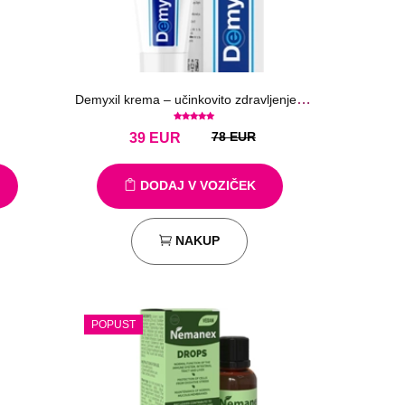
Demyxil krema – učinkovito zdravljenje glivičnih okužb
78 EUR
39
EUR
DODAJ V VOZIČEK
NAKUP
POPUST