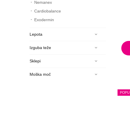
Nemanex
Cardiobalance
Exodermin
Lepota
Izguba teže
Sklepi
Moška moč
POPU