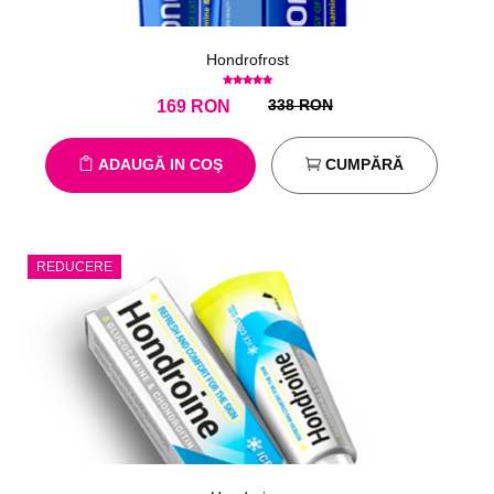
Hondrofrost
338 RON
169
RON
ADAUGĂ IN COŞ
CUMPĂRĂ
REDUCERE