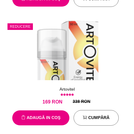
REDUCERE
Artovitel
338 RON
169
RON
ADAUGĂ IN COŞ
CUMPĂRĂ