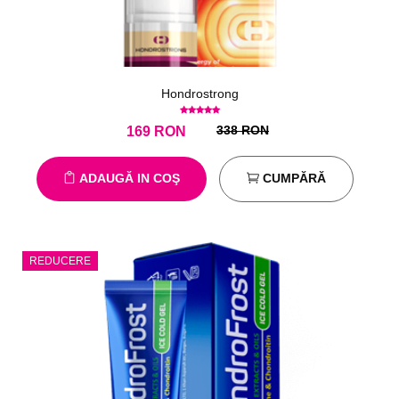
Hondrostrong
338 RON
169
RON
ADAUGĂ IN COŞ
CUMPĂRĂ
REDUCERE