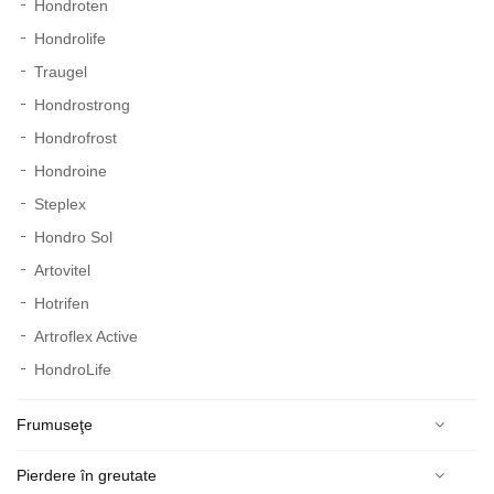
Hondroten
Hondrolife
Traugel
Hondrostrong
Hondrofrost
Hondroine
Steplex
Hondro Sol
Artovitel
Hotrifen
Artroflex Active
HondroLife
Frumuseţe
Pierdere în greutate