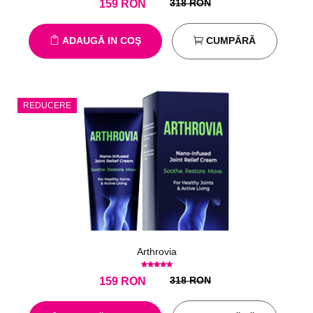
318 RON
159
RON
ADAUGĂ IN COŞ
CUMPĂRĂ
REDUCERE
Arthrovia
318 RON
159
RON