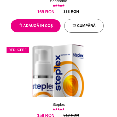
Hondroine
338 RON
169
RON
ADAUGĂ IN COŞ
CUMPĂRĂ
REDUCERE
Steplex
318 RON
159
RON