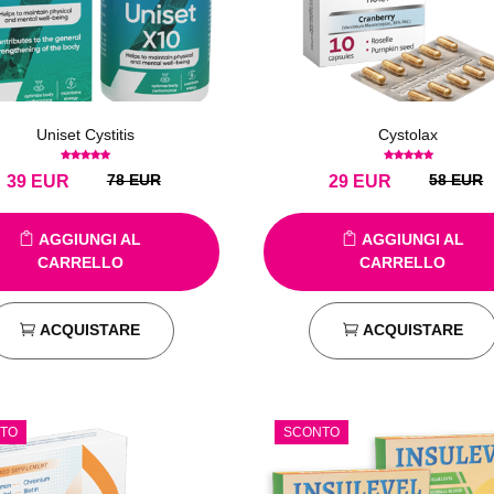
Uniset Cystitis
Cystolax
78 EUR
58 EUR
39
EUR
29
EUR
AGGIUNGI AL
AGGIUNGI AL
CARRELLO
CARRELLO
ACQUISTARE
ACQUISTARE
TO
SCONTO