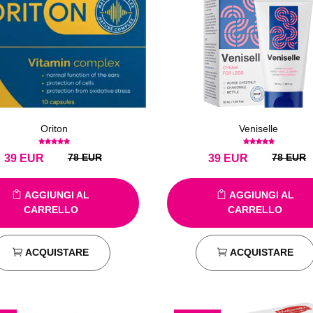
Oriton
Veniselle
78 EUR
78 EUR
39
EUR
39
EUR
AGGIUNGI AL
AGGIUNGI AL
CARRELLO
CARRELLO
ACQUISTARE
ACQUISTARE