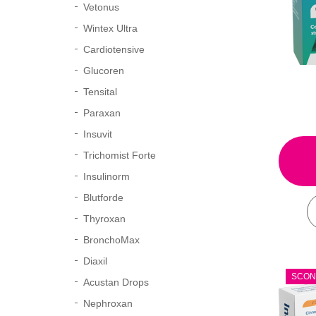
Vetonus
Wintex Ultra
Cardiotensive
Glucoren
Tensital
Paraxan
Insuvit
Trichomist Forte
Insulinorm
Blutforde
Thyroxan
BronchoMax
Diaxil
SCON
Acustan Drops
Nephroxan