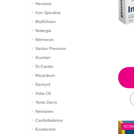
Herzena
Iron Spirulina
MultiVision
Nolergia
Memorun
Varilux Premium
Acustan
Dr.Cardio
Micardium
Demyxil
Vidia Oil
Yenki Derm
Nemanex
Cardiobalance
SCON
Exodermin