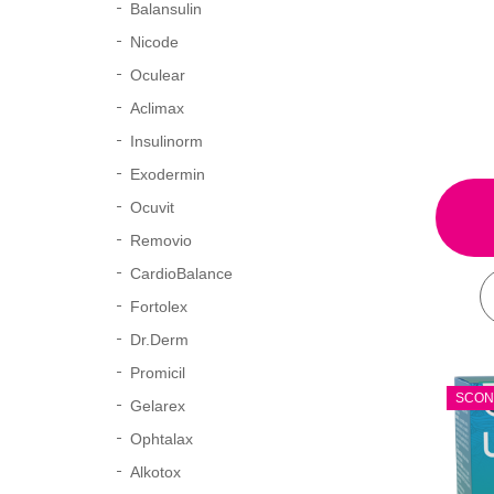
Balansulin
Nicode
Oculear
Aclimax
Insulinorm
Exodermin
Ocuvit
Removio
CardioBalance
Fortolex
Dr.Derm
Promicil
SCON
Gelarex
Ophtalax
Alkotox