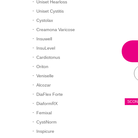
Uniset Hearloss
Uniset Cystitis
Cystolax
Creamona Varicose
Insuwell
InsuLevel
Cardiotonus
Oriton
Veniselle
Alcozar
DiaFlex Forte
SCON
DiaformRX
Femixal
CystiNorm
Inspicure