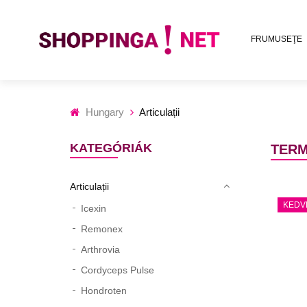
FRUMUSEŢE
Hungary
Articulații
KATEGÓRIÁK
TERM
Articulații
KEDV
Icexin
Remonex
Arthrovia
Cordyceps Pulse
Hondroten