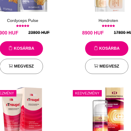
Cordyceps Pulse
Hondroten
23800 HUF
17800 H
900
HUF
8900
HUF
KOSÁRBA
KOSÁRBA
MEGVESZ
MEGVESZ
EZMÉNY
KEDVEZMÉNY