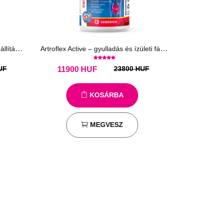
Hotrifen - krém az ízületek helyreállítására és egészségére
Artroflex Active – gyulladás és ízületi fájdalom elleni kapszula
UF
23800 HUF
11900
HUF
KOSÁRBA
MEGVESZ