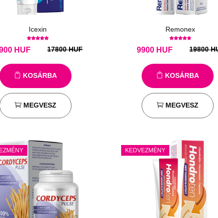
Icexin
Remonex
17800 HUF
19800 H
900
HUF
9900
HUF
KOSÁRBA
KOSÁRBA
MEGVESZ
MEGVESZ
EZMÉNY
KEDVEZMÉNY