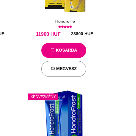
Hondrolife
UF
23800 HUF
11900
HUF
KOSÁRBA
MEGVESZ
KEDVEZMÉNY