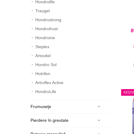
Hondrolife
Traugel
Hondrostrong
Hondrofrost
8
Hondroine
Steplex
Artovitel
Hondro Sol
Hotrifen
Artroflex Active
HondroLife
KEDV
Frumuseţe
Pierdere în greutate