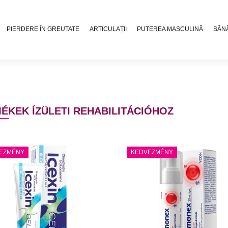
PIERDERE ÎN GREUTATE
ARTICULAȚII
PUTEREA MASCULINĂ
SĂN
ÉKEK ÍZÜLETI REHABILITÁCIÓHOZ
EZMÉNY
KEDVEZMÉNY