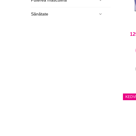
Puterea masculină
Sănătate
12
KEDV