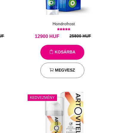
Hondrofrost
UF
25800 HUF
12900
HUF
KOSÁRBA
MEGVESZ
KEDVEZMÉNY