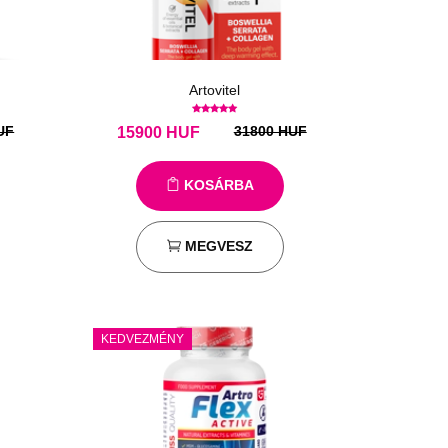
Artovitel
UF
31800 HUF
15900
HUF
KOSÁRBA
MEGVESZ
KEDVEZMÉNY