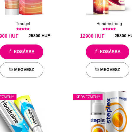
Traugel
Hondrostrong
25800 HUF
25800 H
900
HUF
12900
HUF
KOSÁRBA
KOSÁRBA
MEGVESZ
MEGVESZ
EZMÉNY
KEDVEZMÉNY