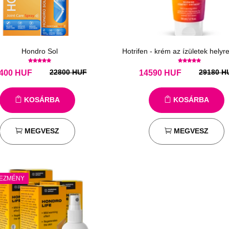
Hondro Sol
22800 HUF
29180 H
400
HUF
14590
HUF
KOSÁRBA
KOSÁRBA
MEGVESZ
MEGVESZ
EZMÉNY