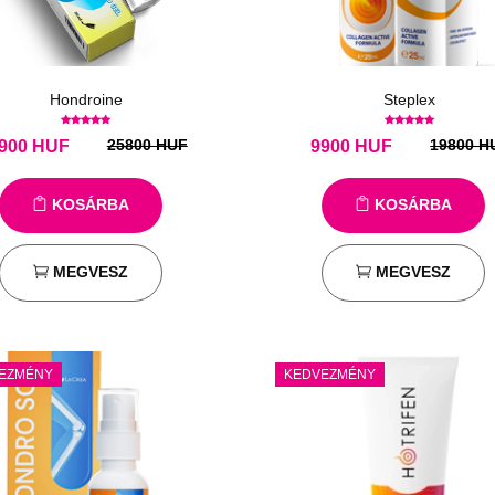
Hondroine
Steplex
25800 HUF
19800 H
900
HUF
9900
HUF
KOSÁRBA
KOSÁRBA
MEGVESZ
MEGVESZ
EZMÉNY
KEDVEZMÉNY