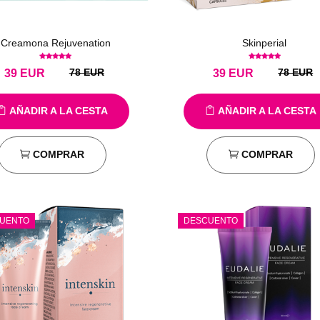
Creamona Rejuvenation
Skinperial
78 EUR
78 EUR
39
EUR
39
EUR
AÑADIR A LA CESTA
AÑADIR A LA CESTA
COMPRAR
COMPRAR
UENTO
DESCUENTO