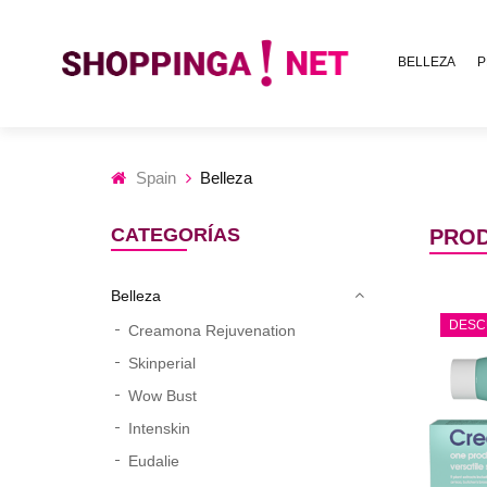
BELLEZA
P
Spain
Belleza
CATEGORÍAS
PROD
Belleza
DESC
Creamona Rejuvenation
Skinperial
Wow Bust
Intenskin
Eudalie