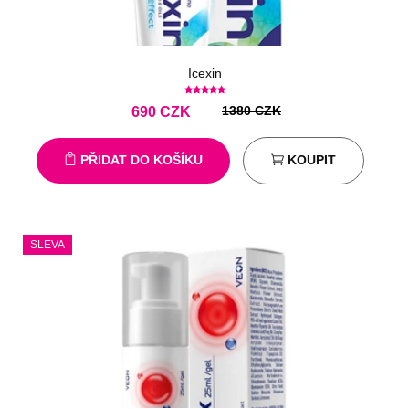
Icexin
1380 CZK
690
CZK
PŘIDAT DO KOŠÍKU
KOUPIT
SLEVA