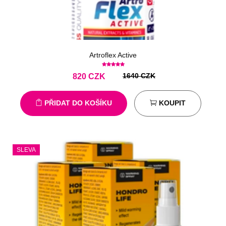
Artroflex Active
1640 CZK
820
CZK
PŘIDAT DO KOŠÍKU
KOUPIT
SLEVA