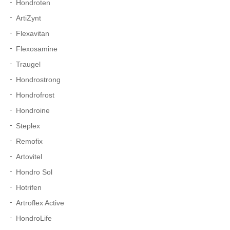
Hondroten
ArtiZynt
Flexavitan
Flexosamine
Traugel
Hondrostrong
Hondrofrost
Hondroine
Steplex
Remofix
Artovitel
Hondro Sol
Hotrifen
Artroflex Active
HondroLife